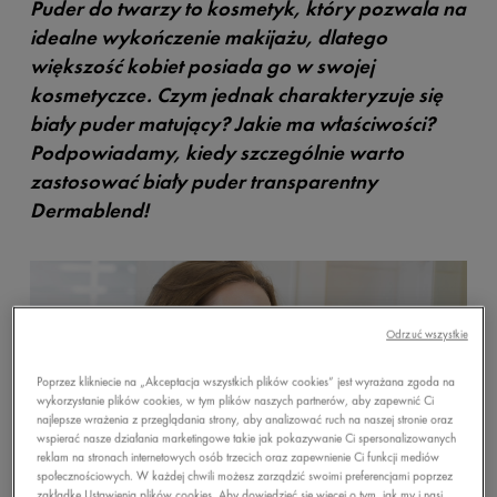
Puder do twarzy to kosmetyk, który pozwala na
idealne wykończenie makijażu, dlatego
większość kobiet posiada go w swojej
kosmetyczce. Czym jednak charakteryzuje się
biały puder matujący? Jakie ma właściwości?
Podpowiadamy, kiedy szczególnie warto
zastosować biały puder transparentny
Dermablend!
Odrzuć wszystkie
Poprzez klikniecie na „Akceptacja wszystkich plików cookies” jest wyrażana zgoda na
wykorzystanie plików cookies, w tym plików naszych partnerów, aby zapewnić Ci
najlepsze wrażenia z przeglądania strony, aby analizować ruch na naszej stronie oraz
wspierać nasze działania marketingowe takie jak pokazywanie Ci spersonalizowanych
reklam na stronach internetowych osób trzecich oraz zapewnienie Ci funkcji mediów
społecznościowych. W każdej chwili możesz zarządzić swoimi preferencjami poprzez
zakładkę Ustawienia plików cookies. Aby dowiedzieć się więcej o tym, jak my i nasi