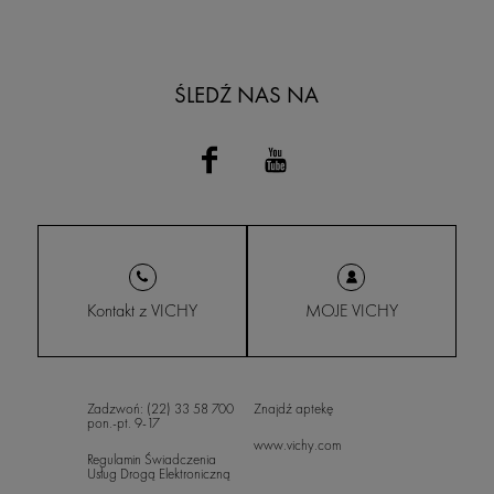
ŚLEDŹ NAS NA
Kontakt z VICHY
MOJE VICHY
Zadzwoń: (22) 33 58 700
Znajdź aptekę
pon.-pt. 9-17
www.vichy.com
Regulamin Świadczenia
Usług Drogą Elektroniczną