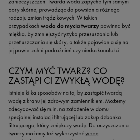
zanieczyszczeń. Twarda woda zapycha tym samym
pory skórne, prowadząc do powstania różnego
rodzaju zmian trądzikowych. W takich
przypadkach
woda do mycia twarzy
powinna być
miękka, by zmniejszyć ryzyko przesuszania lub
przetłuszczania się skóry, a także pojawiania się na
jej powierzchni podrażnień czy niedoskonałości.
CZYM MYĆ TWARZ? CO
ZASTĄPI CI ZWYKŁĄ WODĘ?
Istnieje kilka sposobów na to, by zastąpić twardą
wodę z kranu jej zdrowym zamiennikiem. Możemy
zdecydować się m.in. na założenie w domu
specjalnej instalacji filtrującej lub zakup dzbanka
filtrującego, który zmiękczy wodę. Do oczyszczania
twarzy możemy też wykorzystać
wodę