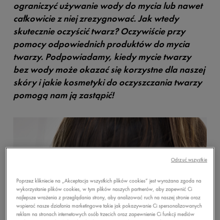
ograniczyć używanie wody do mycia lub nawet
całkowicie z niej zrezygnować. Jak wtedy
skutecznie oczyścić twarz? Oczywiście przy
pomocy odpowiednich produktów do mycia
twarzy. Podpowiadamy, kiedy mycie twarzy
bez wody może okazać się korzystne dla naszej
skóry i jakie kosmetyki do oczyszczania twarzy
pomogą nam ją zastąpić!
Odrzuć wszystkie
Poprzez klikniecie na „Akceptacja wszystkich plików cookies” jest wyrażana zgoda na
wykorzystanie plików cookies, w tym plików naszych partnerów, aby zapewnić Ci
najlepsze wrażenia z przeglądania strony, aby analizować ruch na naszej stronie oraz
wspierać nasze działania marketingowe takie jak pokazywanie Ci spersonalizowanych
reklam na stronach internetowych osób trzecich oraz zapewnienie Ci funkcji mediów