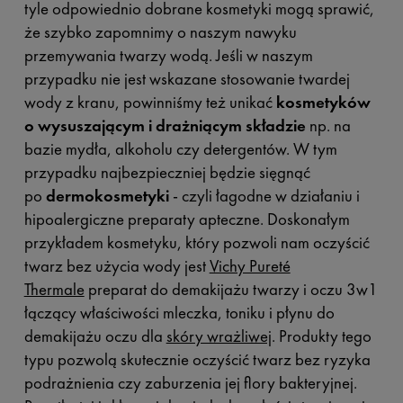
tyle odpowiednio dobrane kosmetyki mogą sprawić,
że szybko zapomnimy o naszym nawyku
przemywania twarzy wodą. Jeśli w naszym
przypadku nie jest wskazane stosowanie twardej
wody z kranu, powinniśmy też unikać
kosmetyków
o wysuszającym i drażniącym składzie
np. na
bazie mydła, alkoholu czy detergentów. W tym
przypadku najbezpieczniej będzie sięgnąć
po
dermokosmetyki
- czyli łagodne w działaniu i
hipoalergiczne preparaty apteczne. Doskonałym
przykładem kosmetyku, który pozwoli nam oczyścić
twarz bez użycia wody jest
Vichy Pureté
Thermale
preparat do demakijażu twarzy i oczu 3w1
łączący właściwości mleczka, toniku i płynu do
demakijażu oczu dla
skóry wrażliwej
. Produkty tego
typu pozwolą skutecznie oczyścić twarz bez ryzyka
podrażnienia czy zaburzenia jej flory bakteryjnej.