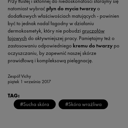
Przy tłustej i skłonnej do niedoskonałości starajmy się
natomiast wybrać
płyn do mycia twarzy
o
dodatkowych właściwościach matujących - powinien
być to jednak nadal łagodny w działaniu
dermokosmetyk, który nie pobudzi
gruczołów
łojowych
do aktywniejszej pracy. Pamiętajmy też o
zastosowaniu odpowiedniego
kremu do twarzy
po
oczyszczaniu, by zapewnić naszej skórze
prawidłową i kompleksową pielęgnację.
Zespół Vichy
piątek 1 września 2017
TAG:
#Sucha skóra
#Skóra wrażliwa