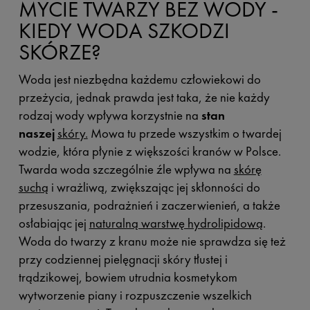
MYCIE TWARZY BEZ WODY -
KIEDY WODA SZKODZI
SKÓRZE?
Woda jest niezbędna każdemu człowiekowi do
przeżycia, jednak prawda jest taka, że nie każdy
rodzaj wody wpływa korzystnie na
stan
naszej
skóry.
Mowa tu przede wszystkim o twardej
wodzie, która płynie z większości kranów w Polsce.
Twarda woda szczególnie źle wpływa na
skórę
suchą
i wrażliwą, zwiększając jej skłonności do
przesuszania, podrażnień i zaczerwienień, a także
osłabiając jej
naturalną warstwę hydrolipidową
.
Woda do twarzy z kranu może nie sprawdza się też
przy codziennej pielęgnacji skóry tłustej i
trądzikowej, bowiem utrudnia kosmetykom
wytworzenie piany i rozpuszczenie wszelkich