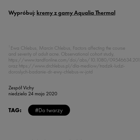
Wypróbuj:
kremy z gamy Aqualia Thermal
1
Ewa Chlebus, Marcin Chlebus, Factors affecting the course
and severity of adult acne. Observational cohort study,
https://www.tandfonline.com/doi/abs/10.1080/09546634.20
oraz https://www.drchlebus.pl/dla-mediow/tradzik-ludzi-
doroslych-badanie-dr-ewy-chlebus-w-jotd
Zespół Vichy
niedziela 24 maja 2020
TAG:
#Do twarzy