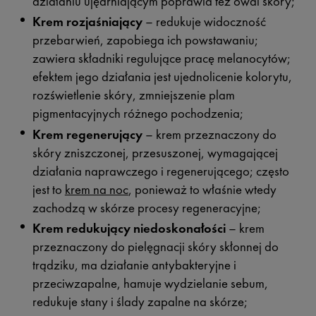
działaniu ujędrniającym poprawia też owal skóry;
Krem rozjaśniający
– redukuje widoczność
przebarwień, zapobiega ich powstawaniu;
zawiera składniki regulujące pracę melanocytów;
efektem jego działania jest ujednolicenie kolorytu,
rozświetlenie skóry, zmniejszenie plam
pigmentacyjnych różnego pochodzenia;
Krem regenerujący
– krem przeznaczony do
skóry zniszczonej, przesuszonej, wymagającej
działania naprawczego i regenerującego; często
jest to
krem na noc
, ponieważ to właśnie wtedy
zachodzą w skórze procesy regeneracyjne;
Krem redukujący niedoskonałości
– krem
przeznaczony do pielęgnacji skóry skłonnej do
trądziku, ma działanie antybakteryjne i
przeciwzapalne, hamuje wydzielanie sebum,
redukuje stany i ślady zapalne na skórze;