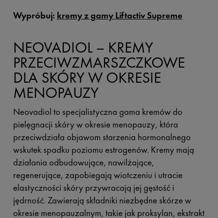
Wypróbuj:
kremy z gamy Liftactiv Supreme
NEOVADIOL – KREMY
PRZECIWZMARSZCZKOWE
DLA SKÓRY W OKRESIE
MENOPAUZY
Neovadiol to specjalistyczna gama kremów do
pielęgnacji skóry w okresie menopauzy, która
przeciwdziała objawom starzenia hormonalnego
wskutek spadku poziomu estrogenów. Kremy mają
działania odbudowujące, nawilżające,
regenerujące, zapobiegają wiotczeniu i utracie
elastyczności skóry przywracają jej gęstość i
jędrność. Zawierają składniki niezbędne skórze w
okresie menopauzalnym, takie jak proksylan, ekstrakt