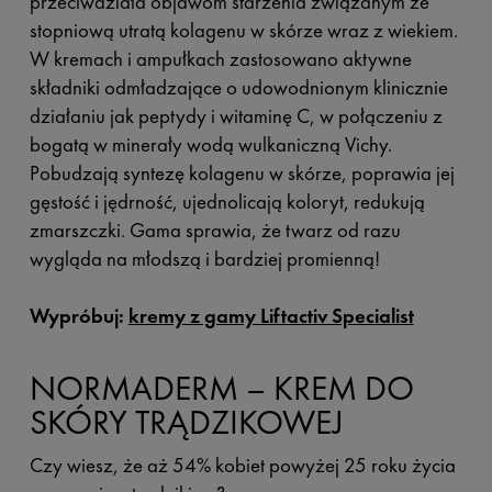
przeciwdziała objawom starzenia związanym ze
stopniową utratą kolagenu w skórze wraz z wiekiem.
W kremach i ampułkach zastosowano aktywne
składniki odmładzające o udowodnionym klinicznie
działaniu jak peptydy i witaminę C, w połączeniu z
bogatą w minerały wodą wulkaniczną Vichy.
Pobudzają syntezę kolagenu w skórze, poprawia jej
gęstość i jędrność, ujednolicają koloryt, redukują
zmarszczki. Gama sprawia, że twarz od razu
wygląda na młodszą i bardziej promienną!
Wypróbuj:
kremy z gamy Liftactiv Specialist
NORMADERM – KREM DO
SKÓRY TRĄDZIKOWEJ
Czy wiesz, że aż 54% kobiet powyżej 25 roku życia