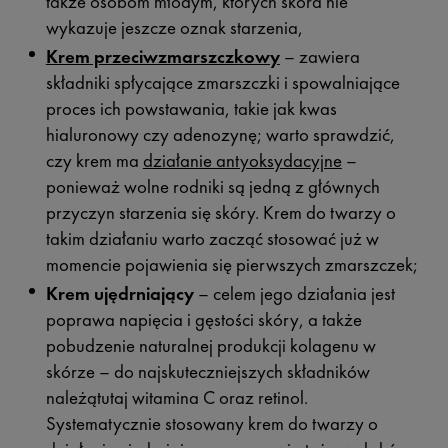
także osobom młodym, których skóra nie
wykazuje jeszcze oznak starzenia,
Krem przeciwzmarszczkowy
– zawiera
składniki spłycające zmarszczki i spowalniające
proces ich powstawania, takie jak kwas
hialuronowy czy adenozynę; warto sprawdzić,
czy krem ma
działanie antyoksydacyjne
–
ponieważ wolne rodniki są jedną z głównych
przyczyn starzenia się skóry. Krem do twarzy o
takim działaniu warto zacząć stosować już w
momencie pojawienia się pierwszych zmarszczek;
Krem ujędrniający
– celem jego działania jest
poprawa napięcia i gęstości skóry, a także
pobudzenie naturalnej produkcji kolagenu w
skórze – do najskuteczniejszych składników
należątutaj witamina C oraz retinol.
Systematycznie stosowany krem do twarzy o