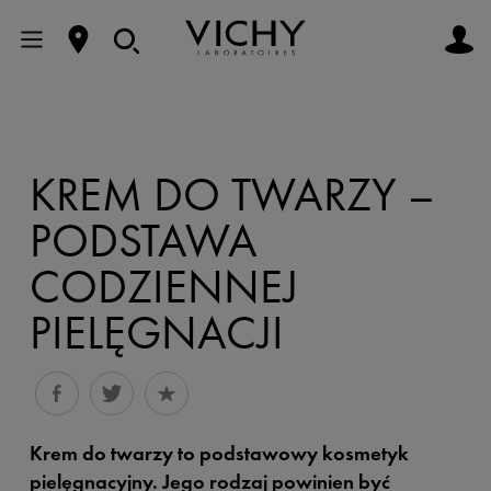
KREM DO TWARZY –
PODSTAWA
CODZIENNEJ
PIELĘGNACJI
Krem do twarzy to podstawowy kosmetyk
pielęgnacyjny. Jego rodzaj powinien być