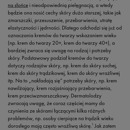
na słońce
i nieodpowiednią pielęgnacją, a wtedy
będzie ona nosić cechy skóry dużo starszej, takie jak
zmarszczki, przesuszenie, przebarwienia, utratę
elastyczności i jędrności. Dlatego odchodzi się już od
oznaczania kremów do twarzy wskazaniem wieku
(np. krem do twarzy 20+, krem do twarzy 40+), a
bardziej zwraca się uwagę na rodzaj i potrzeby
skóry. Podstawowy podział kremów do twarzy
dotyczy rodzajów skóry, np. krem do skóry suchej,
krem do skóry trądzikowej, krem do skóry wrażliwej
itp. Na to „nakładają się” potrzeby skóry, np. krem
nawilżający, krem rozjaśniający przebarwienia,
krem przeciwzmarszczkowy. Dermatolodzy
zwracają uwagę, że coraz częściej mamy do
czynienia ze skórami łączącymi kilka różnych
problemów, np. osoby cierpiące na trądzik wieku
dorosłego mają często wrażliwą skórę.
Jak zatem
1