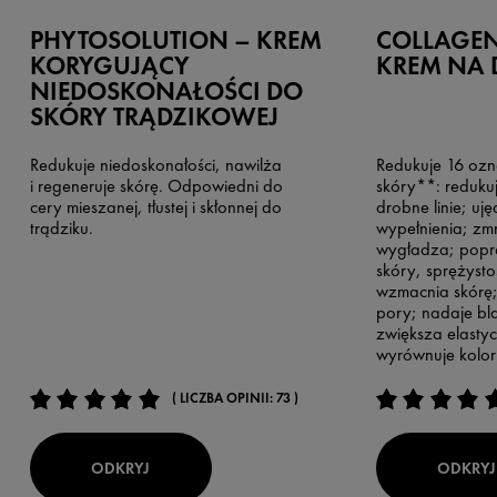
PHYTOSOLUTION – KREM
COLLAGEN 
KORYGUJĄCY
KREM NA 
NIEDOSKONAŁOŚCI DO
SKÓRY TRĄDZIKOWEJ
Redukuje niedoskonałości, nawilża
Redukuje 16 ozna
i regeneruje skórę. Odpowiedni do
skóry**: reduku
cery mieszanej, tłustej i skłonnej do
drobne linie; uję
trądziku.
wypełnienia; zmn
wygładza; popra
skóry, sprężysto
wzmacnia skórę
pory; nadaje bla
zwiększa elasty
wyrównuje kolory
( LICZBA OPINII: 73 )
ODKRYJ
ODKRYJ