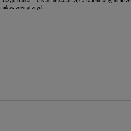
na szyję i dekolt – o tych miejscach często zapominamy, mimo że s
ynników zewnętrznych.