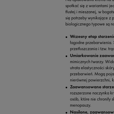
spotkać się z wariantami je
tłustej i mieszanej, w bogat
się potrzeby wynikające z 
biologicznego typowe są n
Wczesny etap starzeni
łagodne przebarwienia. 
przetłuszczania i tzw. tr
Umiarkowanie zaawan
mimicznych twarzy. Wido
utrata elastyczności skó
przebarwień. Mogą pojaw
nierównej powierzchni, k
Zaawansowane starzen
rozszerzone naczynka k
osób, które nie chronił
menopauzy.
Nasilone, zaawansowa