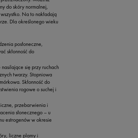
ony do skóry normalnej,
ie wszystko. Na to nakładają
órze. Dla określonego wieku
dzenia posłoneczne,
wać skłonność do
nasilające się przy ruchach
znych twarzy. Stopniowa
 komórkowa. Skłonność do
twienia rogowe o suchej i
iczne, przebarwienia i
acenia słonecznego – u
omu estrogenów w okresie
ry, liczne plamy i