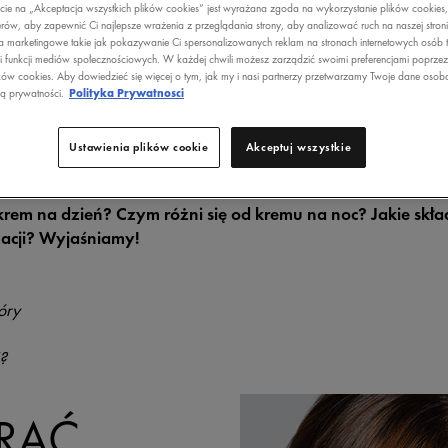
ecie na „Akceptacja wszystkich plików cookies” jest wyrażana zgoda na wykorzystanie plików cookies
?
rów, aby zapewnić Ci najlepsze wrażenia z przeglądania strony, aby analizować ruch na naszej stron
a marketingowe takie jak pokazywanie Ci spersonalizowanych reklam na stronach internetowych osób t
i funkcji mediów społecznościowych. W każdej chwili możesz zarządzić swoimi preferencjami poprze
ków cookies. Aby dowiedzieć się więcej o tym, jak my i nasi partnerzy przetwarzamy Twoje dane osob
ką prywatności.
Polityka Prywatnosci
 DZIEŃ
Ustawienia plików cookie
Akceptuj wszystkie
em na dzień? Czym różni się od kremu na noc? Jakie skład
nacji? Wyjaśniamy!
óry
?
RAĆ