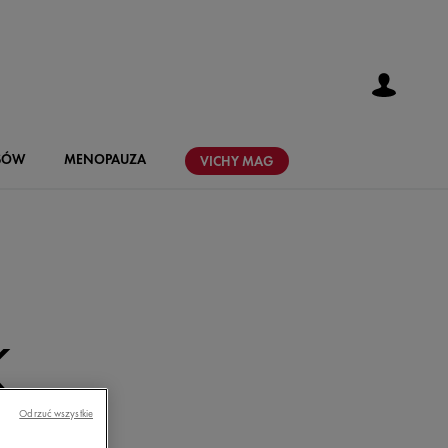
SÓW
MENOPAUZA
VICHY
MAG
K
DLA
Odrzuć wszystkie