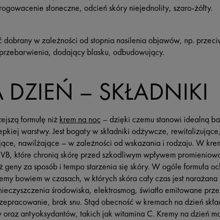
rogowacenie słoneczne, odcień skóry niejednolity, szaro-żółty.
ć dobrany w zależności od stopnia nasilenia objawów, np. prze
y przebarwienia, dodający blasku, odbudowujący.
 DZIEŃ – SKŁADNIKI
ejszą formułę niż
krem na noc
– dzięki czemu stanowi idealną ba
 lepkiej warstwy. Jest bogaty w składniki odżywcze, rewitalizują
ące, nawilżające – w zależności od wskazania i rodzaju. W krem
i UVB, które chronią skórę przed szkodliwym wpływem promienio
 geny za sposób i tempo starzenia się skóry. W ogóle formuła oc
jemy bowiem w czasach, w których skóra cały czas jest narażan
ieczyszczenia środowiska, elektrosmog, światło emitowane prze
 przepracowanie, brak snu. Stąd obecność w kremach na dzień sk
y oraz antyoksydantów, takich jak witamina C. Kremy na dzień m