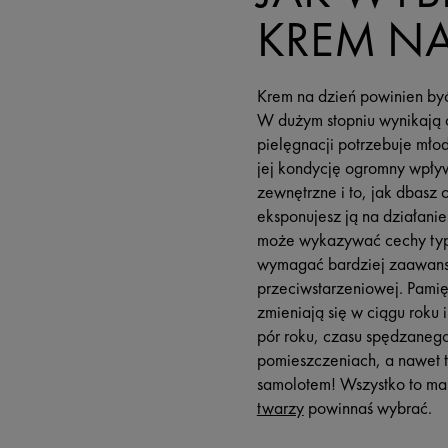
KREM NA
Krem na dzień powinien być
W dużym stopniu wynikają o
pielęgnacji potrzebuje młod
jej kondycję ogromny wpływ
zewnętrzne i to, jak dbasz o
eksponujesz ją na działanie
może wykazywać cechy typo
wymagać bardziej zaawans
przeciwstarzeniowej. Pamięt
zmieniają się w ciągu roku i
pór roku, czasu spędzaneg
pomieszczeniach, a nawet t
samolotem! Wszystko to ma 
twarzy
powinnaś wybrać.