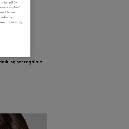
, w tym plików
ie oraz wspierać
rzecich oraz
z zakładkę
owe, zapoznaj się
niki są szczególnie