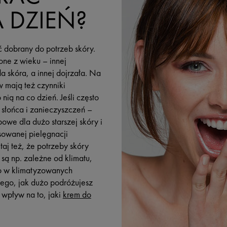
 DZIEŃ?
 dobrany do potrzeb skóry.
ne z wieku – innej
a skóra, a innej dojrzała. Na
 mają też czynniki
 nią na co dzień. Jeśli często
 słońca i zanieczyszczeń –
we dla dużo starszej skóry i
owanej pielęgnacji
aj też, że potrzeby skóry
 są np. zależne od klimatu,
o w klimatyzowanych
ego, jak dużo podróżujesz
wpływ na to, jaki
krem do