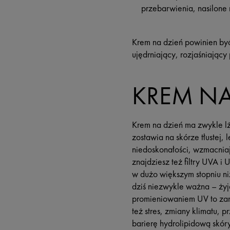
przebarwienia, nasilone 
Krem na dzień powinien by
ujędrniający, rozjaśniając
KREM NA
Krem na dzień ma zwykle lż
zostawia na skórze tłustej,
niedoskonałości, wzmacniaj
znajdziesz też filtry UVA 
w dużo większym stopniu niż
dziś niezwykle ważna – ży
promieniowaniem UV to zan
też stres, zmiany klimatu,
barierę hydrolipidową skór