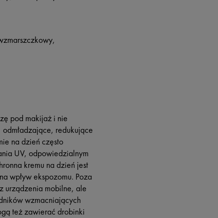
ciwzmarszczkowy,
zę pod makijaż i nie
ce, odmładzające, redukujące
ie na dzień często
wania UV, odpowiedzialnym
hronna kremu na dzień jest
a na wpływ ekspozomu. Poza
z urządzenia mobilne, ale
ładników wzmacniających
ogą też zawierać drobinki