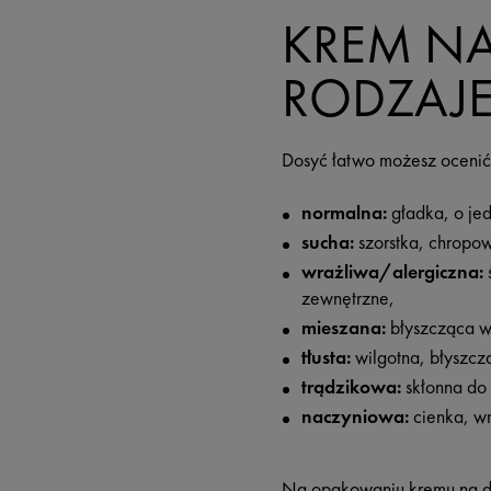
KREM NA
RODZAJE
Dosyć łatwo możesz ocenić r
normalna:
gładka, o jed
sucha:
szorstka, chropow
wrażliwa/alergiczna:
ś
zewnętrzne,
mieszana:
błyszcząca w 
tłusta:
wilgotna, błyszczą
trądzikowa:
skłonna do 
naczyniowa:
cienka, w
Na opakowaniu kremu na dzi