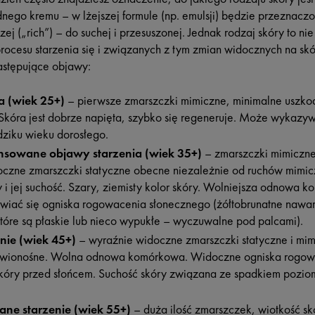
dnego kremu – w lżejszej formule (np. emulsji) będzie przeznacz
szej („rich”) – do suchej i przesuszonej. Jednak rodzaj skóry to n
procesu starzenia się i związanych z tym zmian widocznych na sk
astępujące objawy:
a (wiek 25+)
– pierwsze zmarszczki mimiczne, minimalne uszko
Skóra jest dobrze napięta, szybko się regeneruje. Może wykazy
ądziku wieku dorosłego.
sowane objawy starzenia (wiek 35+)
– zmarszczki mimiczne 
czne zmarszczki statyczne obecne niezależnie od ruchów mimic
ry i jej suchość. Szary, ziemisty kolor skóry. Wolniejsza odnowa
iać się ogniska rogowacenia słonecznego (żółtobrunatne nawars
tóre są płaskie lub nieco wypukłe – wyczuwalne pod palcami).
ie (wiek 45+)
– wyraźnie widoczne zmarszczki statyczne i mim
rwionośne. Wolna odnowa komórkowa. Widoczne ogniska rogow
y skóry przed słońcem. Suchość skóry związana ze spadkiem pozi
ne starzenie (wiek 55+)
– duża ilość zmarszczek, wiotkość skó