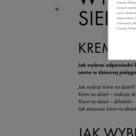
Poprzez klikni
SIEBIE
naszych partne
nasze działani
zapewnienie C
Ustawienia pli
z naszą Polity
KREM NA
Jak wybrać odpowiedni kr
cenne w dziennej pielęg
Jak wybrać krem na dzień?
Krem na dzień – rodzaje sk
Krem na dzień – składniki
Jak stosować krem na dzień
JAK WYB