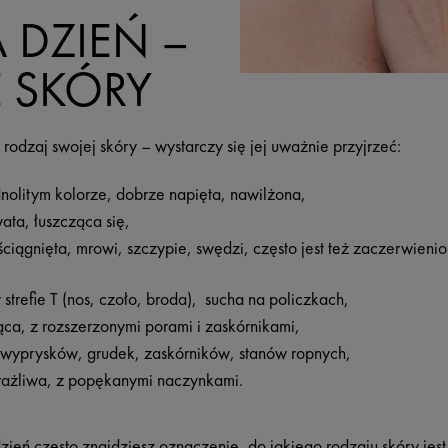
 DZIEŃ –
 SKÓRY
odzaj swojej skóry – wystarczy się jej uważnie przyjrzeć:
nolitym kolorze, dobrze napięta, nawilżona,
ata, łuszcząca się,
ciągnięta, mrowi, szczypie, swędzi, często jest też zaczerwienio
strefie T (nos, czoło, broda), sucha na policzkach,
ca, z rozszerzonymi porami i zaskórnikami,
wyprysków, grudek, zaskórników, stanów ropnych,
rażliwa, z popękanymi naczynkami.
eń często znajdziesz oznaczenie, do jakiego rodzaju skóry jes