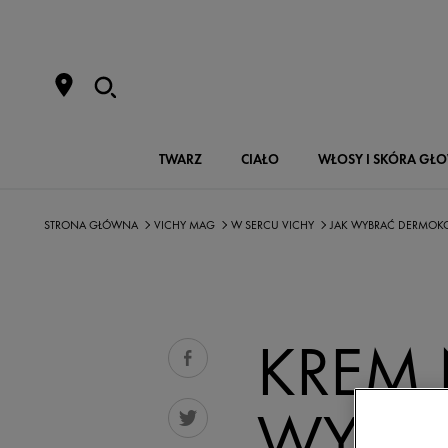
TWARZ
CIAŁO
WŁOSY I SKÓRA GŁ
STRONA GŁÓWNA
VICHY MAG
W SERCU VICHY
JAK WYBRAĆ DERMOK
KREM 
WYBRA