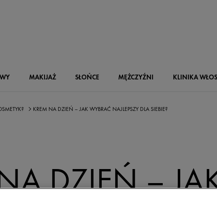
OWY
MAKIJAŻ
SŁOŃCE
MĘŻCZYŹNI
KLINIKA WŁO
OSMETYK?
KREM NA DZIEŃ – JAK WYBRAĆ NAJLEPSZY DLA SIEBIE?
NA DZIEŃ – JA
Ć NAJLEPSZY 