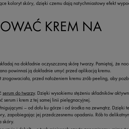
jące koloryt skóry, dzięki czemu dają natychmiastowy efekt wypo
SOWAĆ KREM NA
ładaj na dokładnie oczyszczoną skórę twarzy. Pamiętaj, że nocą
rano powinnaś ją dokładnie umyć przed aplikacją kremu.
jest zrogowaciała, przed nałożeniem kremu zrób peeling, aby po
yć
serum do twarzy
. Dzięki wysokiemu stężeniu składników aktyw
 serum i krem z tej samej linii pielęgnacyjnej.
ftnigującymi – od dołu ku górze i od środka na zewnątrz. Dzięki
kóry, zapobiegając jej przedczesnemu opadaniu. Rób to delikatn
 skóry.