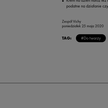
Krem na dzień nałóż też 
podatne na działanie cz
Zespół Vichy
poniedziałek 25 maja 2020
TAG:
#Do twarzy