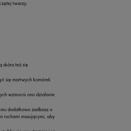
czętej twarzy.
 skóra też się
zbyć się martwych komórek
nych wzmocni ono działanie
 temu dodatkowo zadbasz o
ymi ruchami masującymi, aby