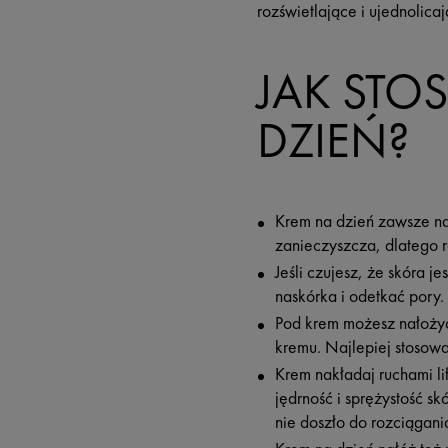
rozświetlające i ujednolica
JAK STO
DZIEŃ?
Krem na dzień zawsze nak
zanieczyszcza, dlatego 
Jeśli czujesz, że skóra 
naskórka i odetkać pory.
Pod krem możesz nałoż
kremu. Najlepiej stosować
Krem nakładaj ruchami li
jędrność i sprężystość s
nie doszło do rozciągania