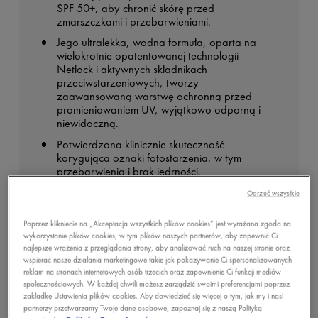
SPF 50+, aby chronić skórę przed
zmarszczkami i przebarwieniami.
Jego ultralekka, wodna formuła, oparta na
wielokrotnie opatentowanej technologii
Netlock i aktywnych składnikach
przeciwstarzeniowych, tworzy
zaawansowaną warstwę ochronną przed
promieniowaniem UV, wyjątkowo odporną i
niewidoczną.
Potwierdzona klinicznie skuteczność
korygująca oznaki fotostarzenia, w tym
przebarwienia i brak jędrności.
Odrzuć wszystkie
Poprzez klikniecie na „Akceptacja wszystkich plików cookies” jest wyrażana zgoda na
BENEFITY
wykorzystanie plików cookies, w tym plików naszych partnerów, aby zapewnić Ci
najlepsze wrażenia z przeglądania strony, aby analizować ruch na naszej stronie oraz
wspierać nasze działania marketingowe takie jak pokazywanie Ci spersonalizowanych
reklam na stronach internetowych osób trzecich oraz zapewnienie Ci funkcji mediów
KONSYSTENCJA
społecznościowych. W każdej chwili możesz zarządzić swoimi preferencjami poprzez
zakładkę Ustawienia plików cookies. Aby dowiedzieć się więcej o tym, jak my i nasi
partnerzy przetwarzamy Twoje dane osobowe, zapoznaj się z naszą Polityką