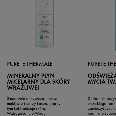
PURETÉ THERMALE
PURETÉ TH
MINERALNY PŁYN
ODŚWIEŻA
MICELARNY DLA SKÓRY
MYCIA TW
WRAŻLIWEJ
Skutecznie oczyszcza, usuwa
Doskonale oczys
makijaż z twarzy i oczu, a przy
wszelkiego rodz
tym koi i tonizuje skórę.
zanieczyszczeń,
Wzbogacony o Wodę
nadmiaru sebum