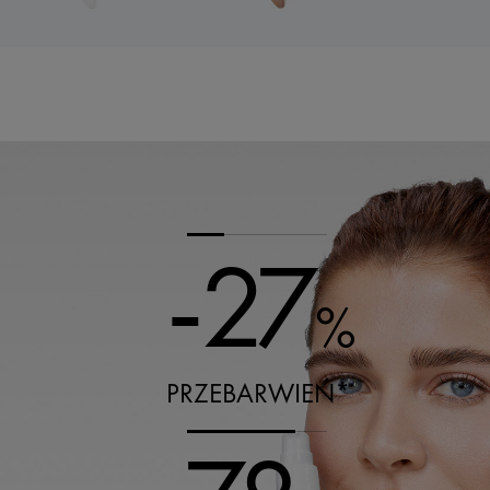
-27
%
PRZEBARWIEŃ*