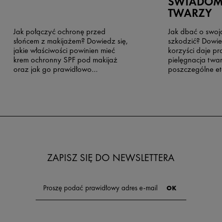
ŚWIADOME
TWARZY
Jak połączyć ochronę przed
Jak dbać o swoją
słońcem z makijażem? Dowiedz się,
szkodzić? Dowied
jakie właściwości powinien mieć
korzyści daje p
krem ochronny SPF pod makijaż
pielęgnacja twarz
oraz jak go prawidłowo
poszczególne et
aplikować.
pielęgnacyjnych
nie popełniać.
ZAPISZ SIĘ DO NEWSLETTERA