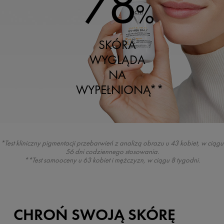
78
%
SKÓRA
WYGLĄDA
NA
WYPEŁNIONĄ**
*Test kliniczny pigmentacji przebarwień z analizą obrazu u 43 kobiet, w ciągu
56 dni codziennego stosowania.
**Test samooceny u 63 kobiet i mężczyzn, w ciągu 8 tygodni.
CHROŃ SWOJĄ SKÓRĘ