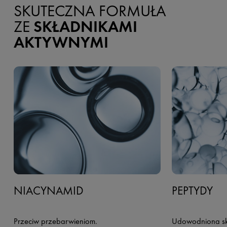
SKUTECZNA FORMUŁA
ZE
SKŁADNIKAMI
AKTYWNYMI
NIACYNAMID
PEPTYDY
Przeciw przebarwieniom.
Udowodniona sk