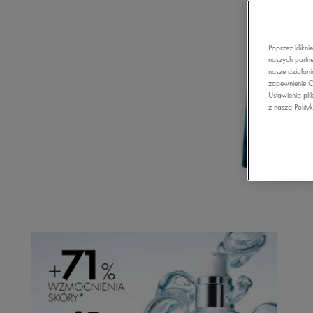
Poprzez klikni
naszych partne
nasze działani
zapewnienie C
Ustawienia pli
z naszą Polity