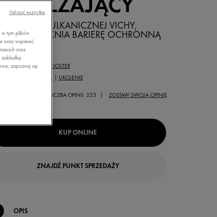
NAWILŻAJĄCY
Odrzuć wszystkie
9% WODY WULKANICZNEJ VICHY,
TÓRA WZMACNIA BARIERĘ OCHRONNĄ
, w tym plików
ie oraz wspierać
rzecich oraz
0ML
z zakładkę
ZAJ PRODUKTU:
BOOSTER
owe, zapoznaj się
RZEBA:
NAWILŻENIE
|
UKOJENIE
( LICZBA OPINII: 223 )
ZOSTAW SWOJĄ OPINIĘ
KUP ONLINE
ZNAJDŹ PUNKT SPRZEDAŻY
OPIS