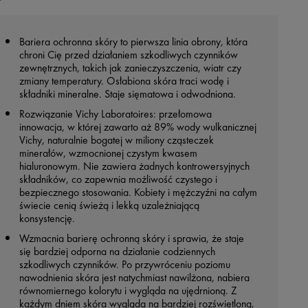
Bariera ochronna skóry to pierwsza linia obrony, która
chroni Cię przed działaniem szkodliwych czynników
zewnętrznych, takich jak zanieczyszczenia, wiatr czy
zmiany temperatury. Osłabiona skóra traci wodę i
składniki mineralne. Staje sięmatowa i odwodniona. ​ ​
Rozwiązanie Vichy Laboratoires: przełomowa
innowacja, w której zawarto aż 89% wody wulkanicznej
Vichy, naturalnie bogatej w miliony cząsteczek
minerałów, wzmocnionej czystym kwasem
hialuronowym. Nie zawiera żadnych kontrowersyjnych
składników, co zapewnia możliwość czystego i
bezpiecznego stosowania. Kobiety i mężczyźni na całym
świecie cenią świeżą i lekką uzależniającą
konsystencję.​ ​ ​
Wzmacnia barierę ochronną skóry i sprawia, że staje
się bardziej odporna na działanie codziennych
szkodliwych czynników. Po przywróceniu poziomu
nawodnienia skóra jest natychmiast nawilżona, nabiera
równomiernego kolorytu i wygląda na ujędrnioną. Z
każdym dniem skóra wygląda na bardziej rozświetloną,