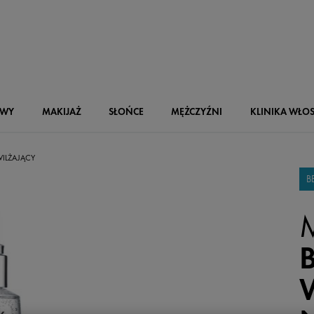
OWY
MAKIJAŻ
SŁOŃCE
MĘŻCZYŹNI
KLINIKA WŁO
ILŻAJĄCY
B