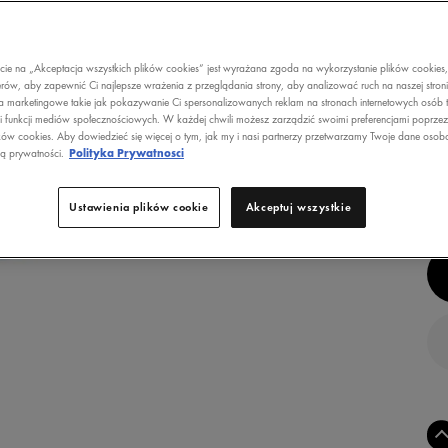
8
K
ecie na „Akceptacja wszystkich plików cookies” jest wyrażana zgoda na wykorzystanie plików cookies
rów, aby zapewnić Ci najlepsze wrażenia z przeglądania strony, aby analizować ruch na naszej stron
a marketingowe takie jak pokazywanie Ci spersonalizowanych reklam na stronach internetowych osób t
5
i funkcji mediów społecznościowych. W każdej chwili możesz zarządzić swoimi preferencjami poprze
ROD
ków cookies. Aby dowiedzieć się więcej o tym, jak my i nasi partnerzy przetwarzamy Twoje dane osob
ką prywatności.
Polityka Prywatnosci
POT
Ustawienia plików cookie
Akceptuj wszystkie