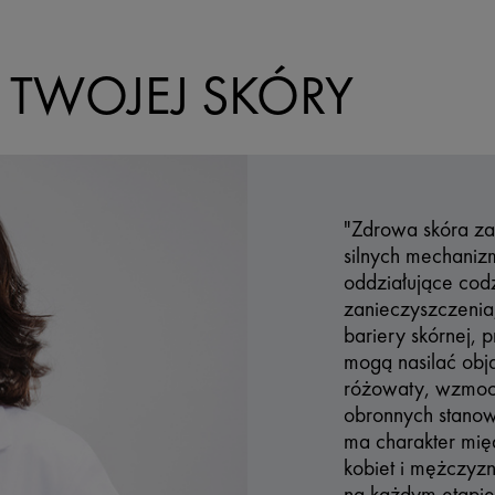
 TWOJEJ SKÓRY
"Zdrowa skóra zac
silnych mechaniz
oddziałujące codz
zanieczyszczenia,
bariery skórnej, 
mogą nasilać obja
różowaty, wzmocn
obronnych stanow
ma charakter mię
kobiet i mężczyz
na każdym etapie