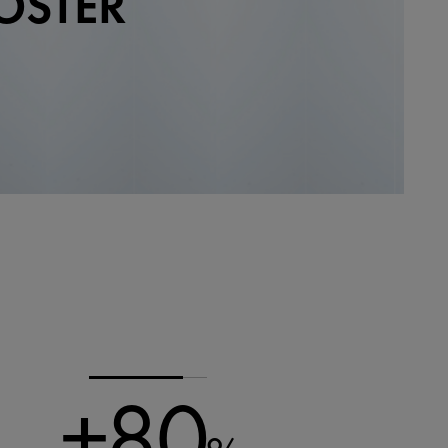
OSTER
+80