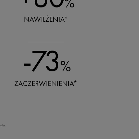
%
NAWILŻENIA*
-73
%
ZACZERWIENIENIA*
nie.