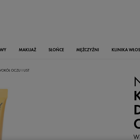
OWY
MAKIJAŻ
SŁOŃCE
MĘŻCZYŹNI
KLINIKA WŁO
OKÓŁ OCZU I UST
WI