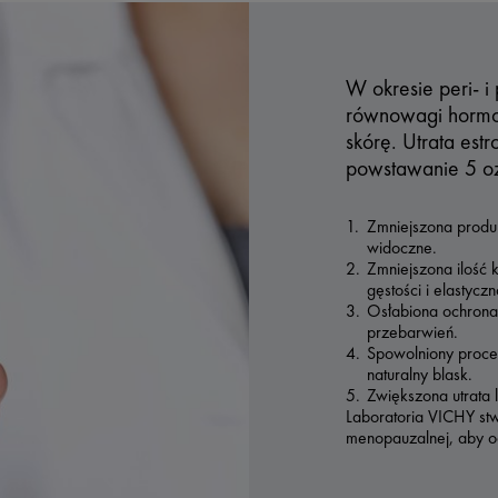
W okresie peri- 
równowagi hormo
skórę. Utrata est
powstawanie 5 ozn
Zmniejszona produk
widoczne.
Zmniejszona ilość 
gęstości i elastyczn
Osłabiona ochrona
przebarwień.
Spowolniony proce
naturalny blask.
Zwiększona utrata 
Laboratoria VICHY st
menopauzalnej, aby o