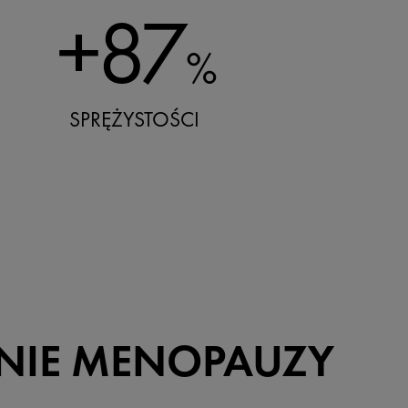
+87
%
SPRĘŻYSTOŚCI
INIE MENOPAUZY