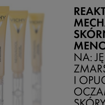
REAK
MECH
SKÓR
MENO
NA: J
ZMARS
I OPU
OCZA
SKÓRY