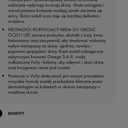
widocznie wpływają na twoją skórę. Utrata estrogenu i
wzrost poziomu kortyzolu nasilają oznaki starzenia się
skóry. Skóra wokół oczu staje się bardziej delikatna i
wrażliwa.
NEOVADIOL KORYGUJĄCY KREM DO OKOLIC
OCZU I UST zawiera proksylan, ekstrakt z kasji, kwas
hialuronowy oraz niacynamid, aby niwelować widoczny
wpływ menopauzy na skórę: ujędrnia, nawilża i
poprawia sprężystość skóry. Krem został wzbogacony
odżywczymi kwasami Omega 3-6-9, wodą
wulkaniczną Vichy i kofeiną, aby odżywić i ukoić skórę
oraz korygować cienie pod oczami.
Ponieważ w Vichy skuteczność jest naszym priorytetem,
wszystkie formuły zostały przebadane klinicznie przez
dermatologów na kobietach w okresie menopauzy o
wrażliwej skórze.
BENEFITY