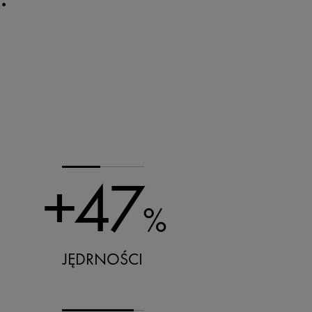
+47
%
JĘDRNOŚCI