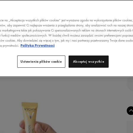
S
TE
O
ecie na „Akceptacja wszystkich plików cookies” jest wyrażana zgoda na wykorzystanie plików cookies
ROD
rów, aby zapewnić Ci najlepsze wrażenia z przeglądania strony, aby analizować ruch na naszej stron
POT
a marketingowe takie jak pokazywanie Ci spersonalizowanych reklam na stronach internetowych osób t
i funkcji mediów społecznościowych. W każdej chwili możesz zarządzić swoimi preferencjami poprze
ków cookies. Aby dowiedzieć się więcej o tym, jak my i nasi partnerzy przetwarzamy Twoje dane osob
ką prywatności.
Polityka Prywatnosci
Ustawienia plików cookie
Akceptuj wszystkie