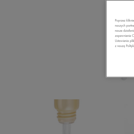
Poprzez klikni
naszych partne
nasze działani
zapewnienie C
Ustawienia pli
z naszą Polity