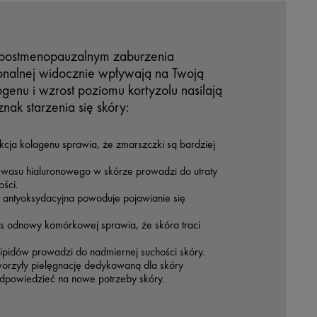
i postmenopauzalnym zaburzenia
nalnej widocznie wpływają na Twoją
rogenu i wzrost poziomu kortyzolu nasilają
ak starzenia się skóry:
cja kolagenu sprawia, że zmarszczki są bardziej
kwasu hialuronowego w skórze prowadzi do utraty
ości.
 antyoksydacyjna powoduje pojawianie się
s odnowy komórkowej sprawia, że skóra traci
lipidów prowadzi do nadmiernej suchości skóry.
worzyły pielęgnację dedykowaną dla skóry
dpowiedzieć na nowe potrzeby skóry.