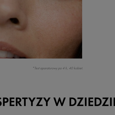
*Test aparaturowy po 4 h, 40 kobiet.
SPERTYZY W DZIEDZ