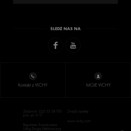
ŚLEDŹ NAS NA
Kontakt z VICHY
MOJE VICHY
Zadzwoń: (22) 33 58 700
Znajdź aptekę
pon.-pt. 9-17
www.vichy.com
Regulamin Świadczenia
Usług Drogą Elektroniczną