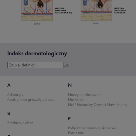
Indeks dermatologiczny
A
N
Adipocyty
Naczynia włosowate
Apokrynowe gruczoły potowe
Naskórek
NMF Naturalny Czynnik Nawilżający
B
P
Brodawki skórne
Połączenie skórno-naskórkowe
Pory skóry