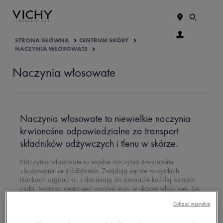
STRONA GŁÓWNA
CENTRUM SKÓRY
NACZYNIA WŁOSOWATE
Naczynia włosowate
Naczynia włosowate to niewielkie naczynia
krwionośne odpowiedzialne za transport
składników odżywczych i tlenu w skórze.
Naczynia włosowate to wąskie naczynia krwionośne
zbudowane ze śródbłonka. Znajdują się we wszystkich
tkankach organizmu i docierają do niemalże każdej komórki
ciała, tworząc gęstą sieć naczyń m.in. w skórze właściwej. Są
też obecne w brodawce poniżej cebulki włosa, zaopatrując ją
Odrzuć wszystkie
w składniki odżywcze i wodę, co ma wpływ na tworzenie się
włosa. Ich głównym zadaniem jest wymiana gazowa, a także