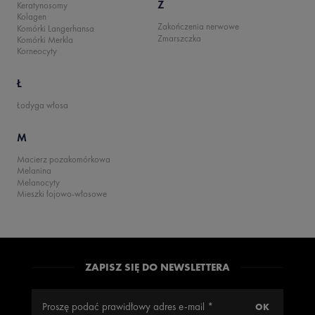
Z
Keratynosomy
Kolagen
Zakończenia nerwowe
Komórki Langerhansa
Zmarszczka
Komórki Merkla
Korneocyty
Ł
Łodyga włosa
M
Macierz pozakomórkowa
Melanina
Melanocyty
Mieszki łojowo-włosowe
ZAPISZ SIĘ DO NEWSLETTERA