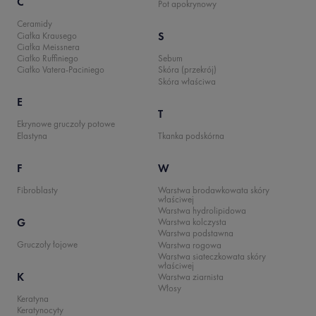
C
Pot apokrynowy
Ceramidy
S
Ciałka Krausego
Ciałka Meissnera
Ciałko Ruffiniego
Sebum
Ciałko Vatera-Paciniego
Skóra (przekrój)
Skóra właściwa
E
T
Ekrynowe gruczoły potowe
Elastyna
Tkanka podskórna
F
W
Fibroblasty
Warstwa brodawkowata skóry
właściwej
Warstwa hydrolipidowa
G
Warstwa kolczysta
Warstwa podstawna
Gruczoły łojowe
Warstwa rogowa
Warstwa siateczkowata skóry
właściwej
K
Warstwa ziarnista
Włosy
Keratyna
Keratynocyty