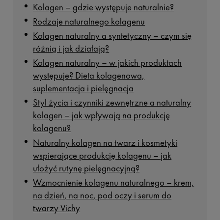
Kolagen – gdzie występuje naturalnie?
Rodzaje naturalnego kolagenu
Kolagen naturalny a syntetyczny – czym się
różnią i jak działają?
Kolagen naturalny – w jakich produktach
występuje? Dieta kolagenowa,
suplementacja i pielęgnacja
Styl życia i czynniki zewnętrzne a naturalny
kolagen – jak wpływają na produkcję
kolagenu?
Naturalny kolagen na twarz i kosmetyki
wspierające produkcję kolagenu – jak
ułożyć rutynę pielęgnacyjną?
Wzmocnienie kolagenu naturalnego – krem,
na dzień, na noc, pod oczy i serum do
twarzy Vichy