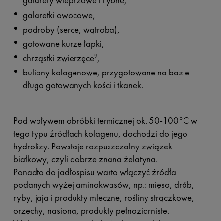
galarety wieprzowe i rybne,
galaretki owocowe,
podroby (serce, wątroba),
gotowane kurze łapki,
chrząstki zwierzęce
,
9
buliony kolagenowe, przygotowane na bazie
długo gotowanych kości i tkanek.
Pod wpływem obróbki termicznej ok. 50-100°C w
tego typu źródłach kolagenu, dochodzi do jego
hydrolizy. Powstaje rozpuszczalny związek
białkowy, czyli dobrze znana żelatyna.
Ponadto do jadłospisu warto włączyć źródła
podanych wyżej aminokwasów, np.: mięso, drób,
ryby, jaja i produkty mleczne, rośliny strączkowe,
orzechy, nasiona, produkty pełnoziarniste.