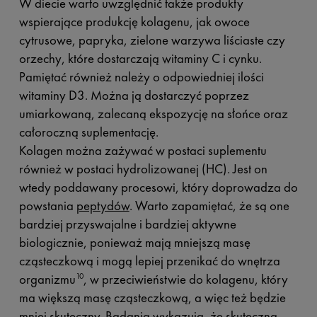
W diecie warto uwzględnić także produkty
wspierające produkcję kolagenu, jak owoce
cytrusowe, papryka, zielone warzywa liściaste czy
orzechy, które dostarczają witaminy C i cynku.
Pamiętać również należy o odpowiedniej ilości
witaminy D3. Można ją dostarczyć poprzez
umiarkowaną, zalecaną ekspozycję na słońce oraz
całoroczną suplementację.
Kolagen można zażywać w postaci suplementu
również w postaci hydrolizowanej (HC). Jest on
wtedy poddawany procesowi, który doprowadza do
powstania
peptydów
. Warto zapamiętać, że są one
bardziej przyswajalne i bardziej aktywne
biologicznie, ponieważ mają mniejszą masę
cząsteczkową i mogą lepiej przenikać do wnętrza
organizmu
, w przeciwieństwie do kolagenu, który
10
ma większą masę cząsteczkową, a więc też będzie
mniej skuteczny. Badania wykazują, że skuteczna