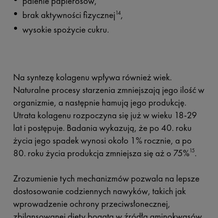
palenie papierosów,
brak aktywności fizycznej
,
14
wysokie spożycie cukru.
Na syntezę kolagenu wpływa również wiek.
Naturalne procesy starzenia zmniejszają jego ilość w
organizmie, a następnie hamują jego produkcję.
Utrata kolagenu rozpoczyna się już w wieku 18-29
lat i postępuje. Badania wykazują, że po 40. roku
życia jego spadek wynosi około 1% rocznie, a po
80. roku życia produkcja zmniejsza się aż o 75%
.
15
Zrozumienie tych mechanizmów pozwala na lepsze
dostosowanie codziennych nawyków, takich jak
wprowadzenie ochrony przeciwsłonecznej,
zbilansowanej diety bogata w źródła aminokwasów,