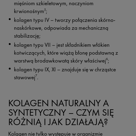
mięśniom szkieletowym, naczyniom
krwionośnym
;
5
kolagen typu IV – tworzy połączenia skórno-
naskórkowe, odpowiada za mechaniczną
stabilizację;
kolagen typu VII – jest składnikiem włókien
kotwiczących, które wiążą błonę podstawną z
warstwą brodawkowatą skóry właściwej
;
6
kolagen typu IX, XI – znajduje się w chrząstce
stawowej
.
7
KOLAGEN NATURALNY A
SYNTETYCZNY – CZYM SIĘ
RÓŻNIĄ I JAK DZIAŁAJĄ?
Kolagen nie tylko występuje w organizmie