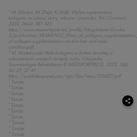
1
M. Górska, M. Ziaja, K. Drab, Wpływ suplementacji
kolagenu na jakość skóry, włosów i paznokci, Pol J Cosmetol
2023, 26(4): 187-195:
https://www.researchgate.net/profile/Magdalena-Gorska-
5/publication/383849932_Effect_of_collagen_supplementation_
of-collagen-supplementation-on-skin-hair-and-nails-
condition.pdf.
2
M. Materkowski, Rola kolagenu w formie doustnej w
schorzeniach i urazach narządu ruchu, Ortopedia
Traumatologia Rehabilitacja © MEDSPORTPRESS, 2023; 1(6);
Vol. 25, 37-41:
https://publisherspanel.com/api/files/view/2154221.pdf
3
Tamże.
4
Tamże.
5
Tamże.
6
Tamże.
7
Tamże.
8
Tamże.
9
Tamże.
10
Tamże.
11
Tamże.
12
Tamże.