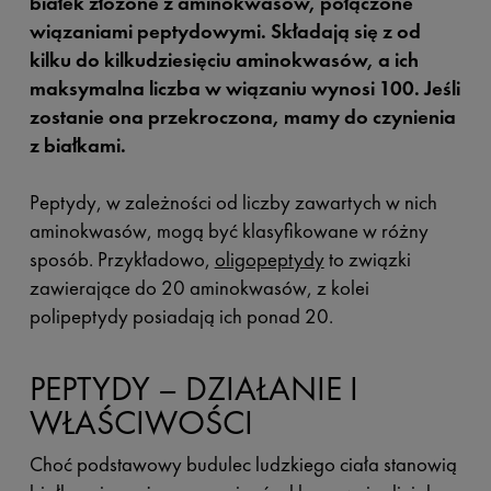
białek złożone z aminokwasów, połączone
wiązaniami peptydowymi. Składają się z od
kilku do kilkudziesięciu aminokwasów, a ich
maksymalna liczba w wiązaniu wynosi 100. Jeśli
zostanie ona przekroczona, mamy do czynienia
z białkami.
Peptydy, w zależności od liczby zawartych w nich
aminokwasów, mogą być klasyfikowane w różny
sposób. Przykładowo,
oligopeptydy
to związki
zawierające do 20 aminokwasów, z kolei
polipeptydy posiadają ich ponad 20.
PEPTYDY – DZIAŁANIE I
WŁAŚCIWOŚCI
Choć podstawowy budulec ludzkiego ciała stanowią