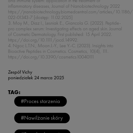
and immune system: application in the treatment of
inflammatory diseases, Journal of Nanobiotechnology 2022
https://jnanobiotechnology.biomedcentral.com/articles/10.1186
022-01343-7 [dostęp: 11.02.2025]
3. Moy M., Diaz I., Lesniak E., Giancola G. (2022). Peptide-
pro complex serum: Investigating effects on aged skin. Journal
of Cosmetic Dermatology. First published: 15 April 2022.
https://doi.org/10.1111/jocd.14992.
4. Ngoc L.T.N., Moon J.-Y., Lee Y.-C. (2023). Insights into
Bioactive Peptides in Cosmetics. Cosmetics, 10(4), 111.
https://doi.org/10.3390/cosmetics10040111
Zespół Vichy
poniedziałek 24 marca 2025
TAG:
#Proces starzenia
#Nawilżanie skóry