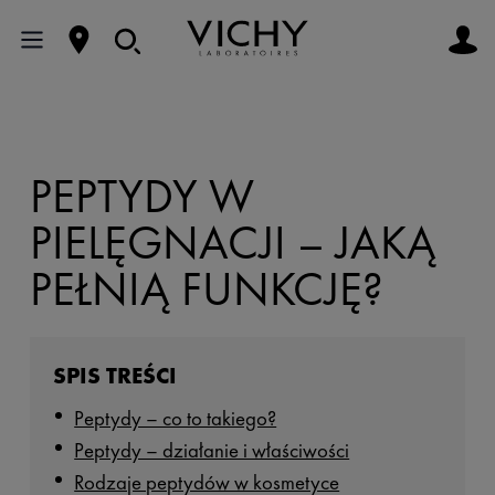
PEPTYDY W
PIELĘGNACJI – JAKĄ
PEŁNIĄ FUNKCJĘ?
SPIS TREŚCI
Peptydy – co to takiego?
Peptydy – działanie i właściwości
Rodzaje peptydów w kosmetyce