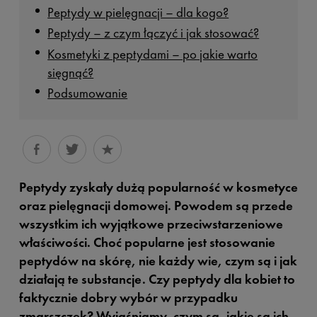
Peptydy w pielęgnacji – dla kogo?
Peptydy – z czym łączyć i jak stosować?
Kosmetyki z peptydami – po jakie warto
sięgnąć?
Podsumowanie
Peptydy zyskały dużą popularność w kosmetyce
oraz pielęgnacji domowej. Powodem są przede
wszystkim ich wyjątkowe przeciwstarzeniowe
właściwości. Choć popularne jest stosowanie
peptydów na skórę, nie każdy wie, czym są i jak
działają te substancje. Czy peptydy dla kobiet to
faktycznie dobry wybór w przypadku
zmarszczek? Wyjaśniamy, czym są, jakie są ich