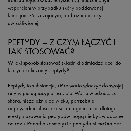
transportujące w kosmetykach są nieocenionym
wsparciem w przypadku skóry poddawanej
kuracjom złuszczającym, podrażnionej czy
uwrażliwionej.
PEPTYDY – Z CZYM ŁĄCZYĆ I
JAK STOSOWAĆ?
W jaki sposób stosować
składniki odmładzające
, do
których zaliczamy peptydy?
Peptydy to substancje, które warto włączyć do swojej
rutyny pielęgnacyjnej na stałe. Warto wiedzieć, że
skóra, niezależnie od wieku, potrzebuje
odpowiedniej ilości czasu na regenerację, dlatego
efekty stosowania peptydów mogą nie być widoczne
od razu. Ponadto kosmetyki z peptydami można bez