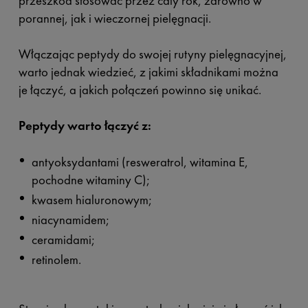
przeszkód stosować przez cały rok, zarówno w
porannej, jak i wieczornej pielęgnacji.
Włączając peptydy do swojej rutyny pielęgnacyjnej,
warto jednak wiedzieć, z jakimi składnikami można
je łączyć, a jakich połączeń powinno się unikać.
Peptydy warto łączyć z:
antyoksydantami (resweratrol, witamina E,
pochodne witaminy C);
kwasem hialuronowym;
niacynamidem;
ceramidami;
retinolem.