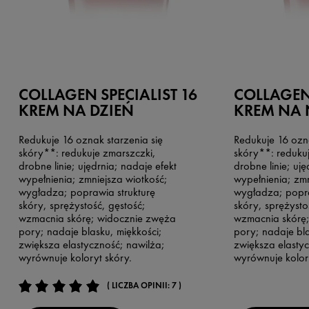
COLLAGEN SPECIALIST 16
COLLAGEN 
KREM NA DZIEŃ
KREM NA
Redukuje 16 oznak starzenia się
Redukuje 16 ozna
skóry**: redukuje zmarszczki,
skóry**: reduku
drobne linie; ujędrnia; nadaje efekt
drobne linie; uję
wypełnienia; zmniejsza wiotkość;
wypełnienia; zmn
wygładza; poprawia strukturę
wygładza; popra
skóry, sprężystość, gęstość;
skóry, sprężysto
wzmacnia skórę; widocznie zwęża
wzmacnia skórę
pory; nadaje blasku, miękkości;
pory; nadaje bla
zwiększa elastyczność; nawilża;
zwiększa elasty
wyrównuje koloryt skóry.
wyrównuje kolory
( LICZBA OPINII: 7 )