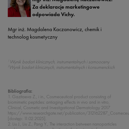
Za deklaracje marketingowe
odpowiada Vichy.
Mgr inż. Magdalena Kaczanowicz, chemik i
technolog kosmetyczny
1
Wynik badań klinicznych, instrumentalnych i samooceny
2
Wynik badań klinicznych, instrumentalnych i konsumenckich
Bibliografia:
1. Gazitaeva Z., i in., Cosmeceutical product consisting of
biomimetic peptides: antiaging effects in vivo and in vitro,
Clinical, Cosmetic and Investigational Dermatology 2017
https://www.researchgate.net/publication/312162287_Cosmeceutic
[dostęp: 11.02.2025].
2. Liu J., Liu Z., Pang Y., The interaction between nanoparticles