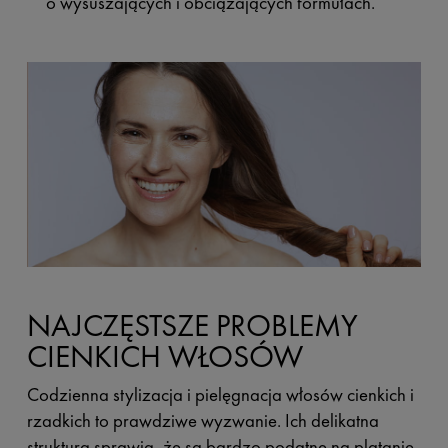
o wysuszających i obciążających formułach.
NAJCZĘSTSZE PROBLEMY
CIENKICH WŁOSÓW
Codzienna stylizacja i pielęgnacja włosów cienkich i
rzadkich to prawdziwe wyzwanie. Ich delikatna
struktura sprawia, że są bardzo podatne na plątanie