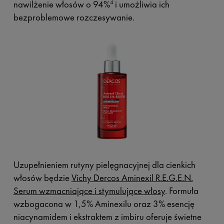
nawilżenie włosów o 94%
i umożliwia ich
4
bezproblemowe rozczesywanie.
Uzupełnieniem rutyny pielęgnacyjnej dla cienkich
włosów będzie
Vichy Dercos Aminexil R.E.G.E.N.
Serum wzmacniające i stymulujące włosy
. Formuła
wzbogacona w 1,5% Aminexilu oraz 3% esencję
niacynamidem i ekstraktem z imbiru oferuje świetne