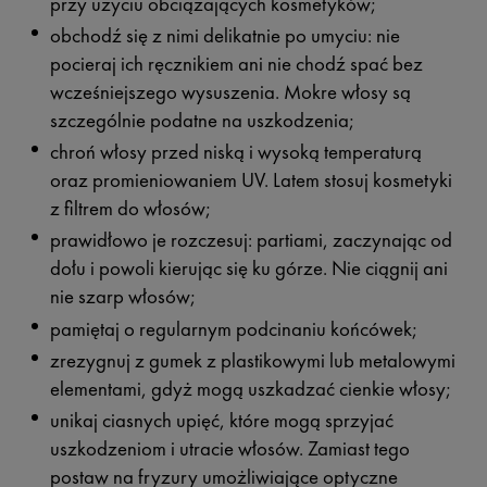
przy użyciu obciążających kosmetyków;
obchodź się z nimi delikatnie po umyciu: nie
pocieraj ich ręcznikiem ani nie chodź spać bez
wcześniejszego wysuszenia. Mokre włosy są
szczególnie podatne na uszkodzenia;
chroń włosy przed niską i wysoką temperaturą
oraz promieniowaniem UV. Latem stosuj kosmetyki
z filtrem do włosów;
prawidłowo je rozczesuj: partiami, zaczynając od
dołu i powoli kierując się ku górze. Nie ciągnij ani
nie szarp włosów;
pamiętaj o regularnym podcinaniu końcówek;
zrezygnuj z gumek z plastikowymi lub metalowymi
elementami, gdyż mogą uszkadzać cienkie włosy;
unikaj ciasnych upięć, które mogą sprzyjać
uszkodzeniom i utracie włosów. Zamiast tego
postaw na fryzury umożliwiające optyczne