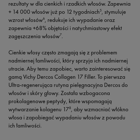
rezultaty w dla cienkich i rzadkich włosów. Zapewnia
+ 14 000 włosów już po 12 tygodniach
, stymuluje
5
wzrost włosów
, redukuje ich wypadanie oraz
6
zapewnia +68% objętości i natychmiastowy efekt
zagęszczenia włosów
.
7
Cienkie włosy często zmagają się z problemem
nadmiernej łamliwości, który sprzyja ich nadmiernej
utracie. Aby temu zapobiec, warto zainteresować się
gamą Vichy Dercos Collagen 17 Filler. To pierwsza
Ultra-regenerująca rutyna pielęgnacyjna Dercos do
włosów i skóry głowy. Została wzbogacona
prokolagenowe peptydy, które wspomagają
wytwarzanie kolagenu 17
, aby wzmacniać włókno
8
włosa i zapobiegać wypadaniu włosów z powodu
ich łamliwości.