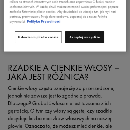
reklam na stronach internetowych osób trzecich oraz zapewnienie Ci funkcji mediów
społecznościowych. W każdej chwili możesz zarządzić swoimi preferencjami poprzez
zakładkę Ustawienia plików cookies. Aby dowiedzieć się więcej o tym, jak my i nasi
partnerzy przetwarzamy Twoje dane osobowe, zapoznaj się z naszą Polityką
prywatności.
Polityka Prywatnosci
Ustawienia plików cookie
Akceptuj wszystkie
RZADKIE A CIENKIE WŁOSY –
JAKA JEST RÓŻNICA?
Cienkie włosy często uznaje się za przerzedzone,
jednak nie zawsze jest to zgodne z prawdą.
Dlaczego? Grubość włosa nie jest tożsama z ich
gęstością. O tym czy włosy są gęste, czy rzadkie
decyduje liczba mieszków włosowych na naszej
głowie. Oznacza to, że możesz mieć cienkie, ale