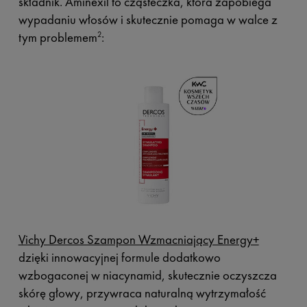
składnik. Aminexil to cząsteczka, która zapobiega
wypadaniu włosów i skutecznie pomaga w walce z
tym problemem
:
2
Vichy Dercos Szampon Wzmacniający Energy+
dzięki innowacyjnej formule dodatkowo
wzbogaconej w niacynamid, skutecznie oczyszcza
skórę głowy, przywraca naturalną wytrzymałość