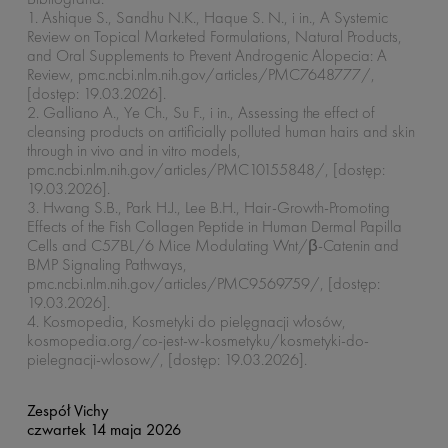
1. Ashique S., Sandhu N.K., Haque S. N., i in., A Systemic
Review on Topical Marketed Formulations, Natural Products,
and Oral Supplements to Prevent Androgenic Alopecia: A
Review, pmc.ncbi.nlm.nih.gov/articles/PMC7648777/,
[dostęp: 19.03.2026].
2. Galliano A., Ye Ch., Su F., i in., Assessing the effect of
cleansing products on artificially polluted human hairs and skin
through in vivo and in vitro models,
pmc.ncbi.nlm.nih.gov/articles/PMC10155848/, [dostęp:
19.03.2026].
3. Hwang S.B., Park H.J., Lee B.H., Hair-Growth-Promoting
Effects of the Fish Collagen Peptide in Human Dermal Papilla
Cells and C57BL/6 Mice Modulating Wnt/β-Catenin and
BMP Signaling Pathways,
pmc.ncbi.nlm.nih.gov/articles/PMC9569759/, [dostęp:
19.03.2026].
4. Kosmopedia, Kosmetyki do pielęgnacji włosów,
kosmopedia.org/co-jest-w-kosmetyku/kosmetyki-do-
pielegnacji-wlosow/, [dostęp: 19.03.2026].
Zespół Vichy
czwartek 14 maja 2026