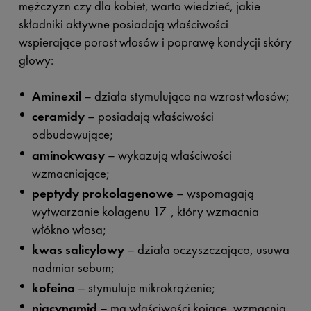
mężczyzn czy dla kobiet, warto wiedzieć, jakie
składniki aktywne posiadają właściwości
wspierające porost włosów i poprawę kondycji skóry
głowy:
Aminexil
– działa stymulująco na wzrost włosów;
ceramidy
– posiadają właściwości
odbudowujące;
aminokwasy
– wykazują właściwości
wzmacniające;
peptydy prokolagenowe
– wspomagają
wytwarzanie kolagenu 17
, który wzmacnia
1
włókno włosa;
kwas salicylowy
– działa oczyszczająco, usuwa
nadmiar sebum;
kofeina
– stymuluje mikrokrążenie;
niacynamid
– ma właściwości kojące, wzmacnia