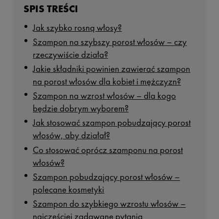
SPIS TREŚCI
Jak szybko rosną włosy?
Szampon na szybszy porost włosów – czy
rzeczywiście działa?
Jakie składniki powinien zawierać szampon
na porost włosów dla kobiet i mężczyzn?
Szampon na wzrost włosów – dla kogo
będzie dobrym wyborem?
Jak stosować szampon pobudzający porost
włosów, aby działał?
Co stosować oprócz szamponu na porost
włosów?
Szampon pobudzający porost włosów –
polecane kosmetyki
Szampon do szybkiego wzrostu włosów –
najczęściej zadawane pytania