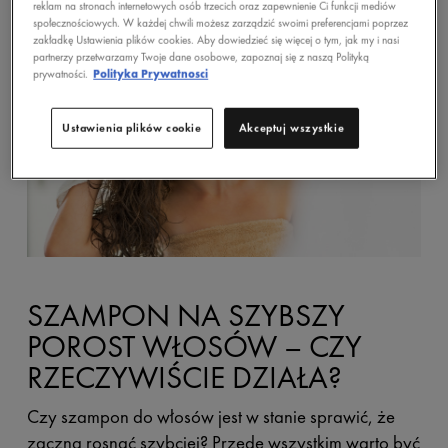
wypadanie włosów
.
reklam na stronach internetowych osób trzecich oraz zapewnienie Ci funkcji mediów
społecznościowych. W każdej chwili możesz zarządzić swoimi preferencjami poprzez
zakładkę Ustawienia plików cookies. Aby dowiedzieć się więcej o tym, jak my i nasi
partnerzy przetwarzamy Twoje dane osobowe, zapoznaj się z naszą Polityką
prywatności.
Polityka Prywatnosci
Ustawienia plików cookie
Akceptuj wszystkie
SZAMPON NA SZYBSZY
POROST WŁOSÓW – CZY
RZECZYWIŚCIE DZIAŁA?
Czy szampon do włosów jest w stanie sprawić, że
zaczną rosnąć szybciej? Przede wszystkim warto być