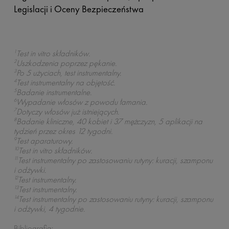
Legislacji i Oceny Bezpieczeństwa
1
Test in vitro składników.
2
Uszkodzenia poprzez pękanie.
3
Po 5 użyciach, test instrumentalny.
4
Test instrumentalny na objętość.
5
Badanie instrumentalne.
6
Wypadanie włosów z powodu łamania.
7
Dotyczy włosów już istniejących.
8
Badanie kliniczne, 40 kobiet i 37 mężczyzn, 5 aplikacji na
tydzień przez okres 12 tygodni.
9
Test aparaturowy.
10
Test in vitro składników.
11
Test instrumentalny po zastosowaniu rutyny: kuracji, szamponu
i odżywki.
12
Test instrumentalny.
13
Test instrumentalny.
14
Test instrumentalny po zastosowaniu rutyny: kuracji, szamponu
i odżywki, 4 tygodnie.
Bibliografia: