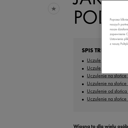
PODR
Poprzez klikni
naszych partne
nasze działani
zapewnienie C
Ustawienia pli
z naszą Polity
SPIS TREŚCI
Uczulenie od słońca
Uczulenie na słońce
Uczulenie na słońce
Uczulenie na słońce
Uczulenie od słońca 
Uczulenie na słońc
Wiosna to dla wielu osób