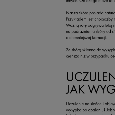
innych. Od czego może to 
Nasza skóra posiada natur
Przykładem jest chociażby m
Ważną rolę odgrywa tutaj n
na podrażnienia skóry od sł
o ciemniejszej karnacji.
Ze skórą skłonną do wysypki
cieńsza niż w przypadku os
UCZULEN
JAK WYG
Uczulenie na słońce i obja
wysypka po opalaniu? Jak w