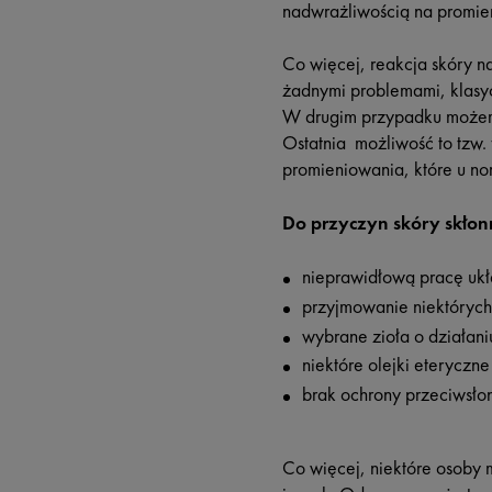
nadwrażliwością na promien
Co więcej, reakcja skóry na
żadnymi problemami, klasyc
W drugim przypadku możemy 
Ostatnia możliwość to tzw
promieniowania, które u no
Do przyczyn skóry skłonn
nieprawidłową pracę uk
przyjmowanie niektórych
wybrane zioła o działani
niektóre olejki eterycz
brak ochrony przeciwsło
Co więcej, niektóre osoby 