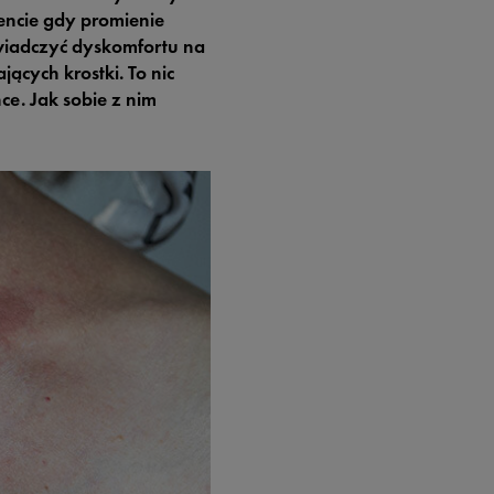
encie gdy promienie
wiadczyć dyskomfortu na
ących krostki. To nic
e. Jak sobie z nim