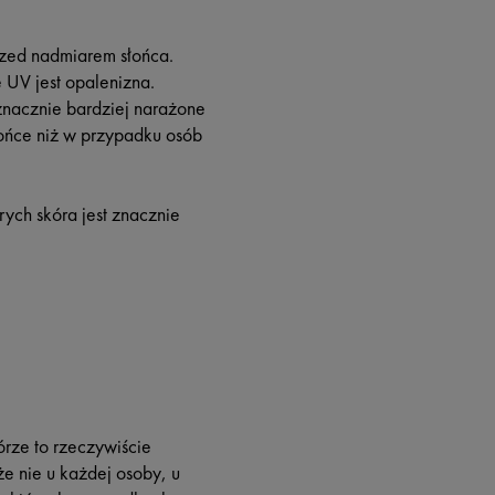
rzed nadmiarem słońca.
 UV jest opalenizna.
znacznie bardziej narażone
słońce niż w przypadku osób
rych skóra jest znacznie
órze to rzeczywiście
e nie u każdej osoby, u