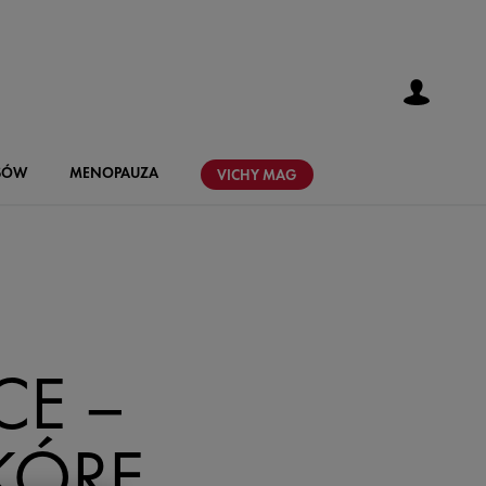
SÓW
MENOPAUZA
VICHY
MAG
CE –
KÓRĘ