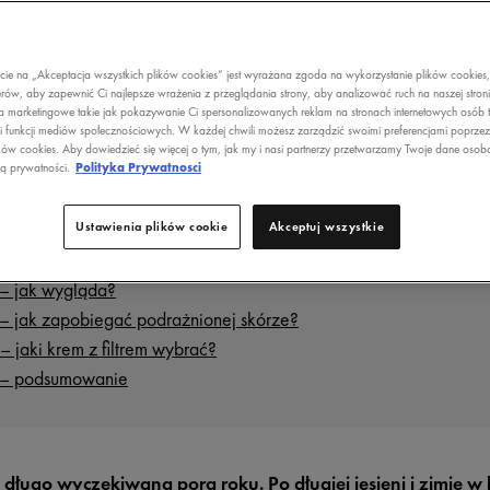
AŻNIONĄ SŁO
ecie na „Akceptacja wszystkich plików cookies” jest wyrażana zgoda na wykorzystanie plików cookies
rów, aby zapewnić Ci najlepsze wrażenia z przeglądania strony, aby analizować ruch na naszej stron
a marketingowe takie jak pokazywanie Ci spersonalizowanych reklam na stronach internetowych osób t
i funkcji mediów społecznościowych. W każdej chwili możesz zarządzić swoimi preferencjami poprze
ków cookies. Aby dowiedzieć się więcej o tym, jak my i nasi partnerzy przetwarzamy Twoje dane osob
ką prywatności.
Polityka Prywatnosci
Ustawienia plików cookie
Akceptuj wszystkie
 – czy to możliwe?
 – przyczyny
 – jak wygląda?
 – jak zapobiegać podrażnionej skórze?
– jaki krem z filtrem wybrać?
e – podsumowanie
 długo wyczekiwana pora roku. Po długiej jesieni i zimie 