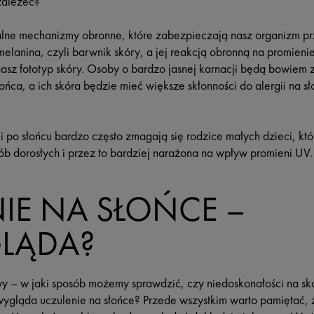
zależeć?
alne mechanizmy obronne, które zabezpieczają nasz organizm p
elanina, czyli barwnik skóry, a jej reakcją obronną na promienie
asz fototyp skóry. Osoby o bardzo jasnej karnacji będą bowiem 
ońca, a ich skóra będzie mieć większe skłonności do alergii na 
 po słońcu bardzo często zmagają się rodzice małych dzieci, któ
ób dorosłych i przez to bardziej narażona na wpływ promieni UV.
IE NA SŁOŃCE –
LĄDA?
wy – w jaki sposób możemy sprawdzić, czy niedoskonałości na sk
ygląda uczulenie na słońce? Przede wszystkim warto pamiętać, ż