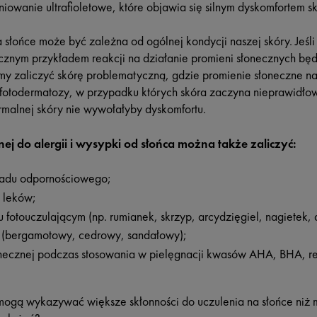
iowanie ultrafioletowe, które objawia się silnym dyskomfortem sk
 słońce może być zależna od ogólnej kondycji naszej skóry. Jeśli
znym przykładem reakcji na działanie promieni słonecznych będz
zaliczyć skórę problematyczną, gdzie promienie słoneczne nas
. fotodermatozy, w przypadku których skóra zaczyna nieprawidł
rmalnej skóry nie wywołałyby dyskomfortu.
ej do alergii i wysypki od słońca można także zaliczyć:
ładu odpornościowego;
 leków;
u fotouczulającym (np. rumianek, skrzyp, arcydzięgiel, nagietek, 
ne (bergamotowy, cedrowy, sandałowy);
necznej podczas stosowania w pielęgnacji kwasów AHA, BHA, re
mogą wykazywać większe skłonności do uczulenia na słońce niż 