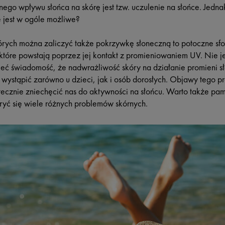
go wpływu słońca na skórę jest tzw. uczulenie na słońce. Jedna
e jest w ogóle możliwe?
órych można zaliczyć także pokrzywkę słoneczną to potoczne sf
 które powstają poprzez jej kontakt z promieniowaniem UV. Nie je
ieć świadomość, że nadwrażliwość skóry na działanie promieni sł
 wystąpić zarówno u dzieci, jak i osób dorosłych. Objawy tego 
ecznie zniechęcić nas do aktywności na słońcu. Warto także pa
ryć się wiele różnych problemów skórnych.