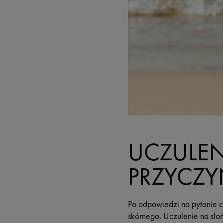
UCZULEN
PRZYCZY
Po odpowiedzi na pytanie c
skórnego. Uczulenie na słońc