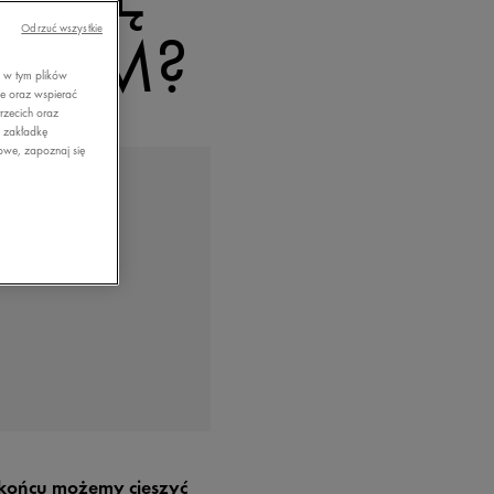
ŃCEM?
Odrzuć wszystkie
, w tym plików
ie oraz wspierać
rzecich oraz
z zakładkę
owe, zapoznaj się
w końcu możemy cieszyć