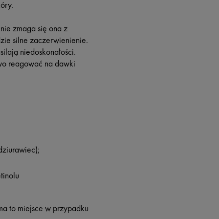
óry.
 nie zmaga się ona z
ie silne zaczerwienienie.
ilają niedoskonałości.
owo reagować na dawki
dziurawiec);
tinolu
ma to miejsce w przypadku