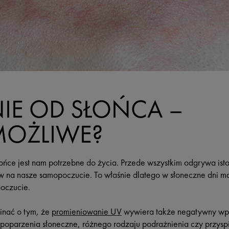
IE OD SŁOŃCA –
MOŻLIWE?
ońce jest nam potrzebne do życia. Przede wszystkim odgrywa isto
 na nasze samopoczucie. To właśnie dlatego w słoneczne dni ma
poczucie.
nać o tym, że
promieniowanie UV
wywiera także negatywny wpł
 poparzenia słoneczne, różnego rodzaju podrażnienia czy przyspi