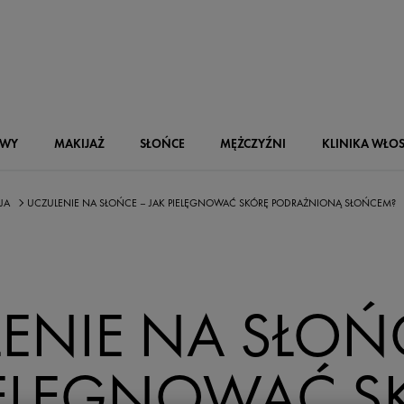
OWY
MAKIJAŻ
SŁOŃCE
MĘŻCZYŹNI
KLINIKA WŁO
CJA
UCZULENIE NA SŁOŃCE – JAK PIELĘGNOWAĆ SKÓRĘ PODRAŻNIONĄ SŁOŃCEM?
ENIE NA SŁOŃ
IELĘGNOWAĆ S