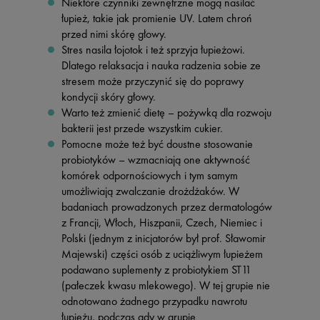
Niektóre czynniki zewnętrzne mogą nasilać
łupież, takie jak promienie UV. Latem chroń
przed nimi skórę głowy.
Stres nasila łojotok i też sprzyja łupieżowi.
Dlatego relaksacja i nauka radzenia sobie ze
stresem może przyczynić się do poprawy
kondycji skóry głowy.
Warto też zmienić dietę – pożywką dla rozwoju
bakterii jest przede wszystkim cukier.
Pomocne może też być doustne stosowanie
probiotyków – wzmacniają one aktywność
komórek odpornościowych i tym samym
umożliwiają zwalczanie drożdżaków. W
badaniach prowadzonych przez dermatologów
z Francji, Włoch, Hiszpanii, Czech, Niemiec i
Polski (jednym z inicjatorów był prof. Sławomir
Majewski) części osób z uciążliwym łupieżem
podawano suplementy z probiotykiem ST11
(pałeczek kwasu mlekowego). W tej grupie nie
odnotowano żadnego przypadku nawrotu
łupieżu, podczas gdy w grupie