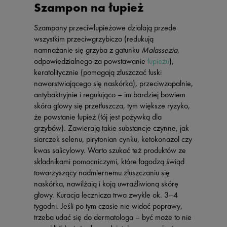
Szampon na łupież
Szampony przeciwłupieżowe działają przede
wszystkim przeciwgrzybiczo (redukują
namnażanie się grzyba z gatunku
Malassezia
,
odpowiedzialnego za powstawanie
łupieżu
),
keratolitycznie (pomagają złuszczać łuski
nawarstwiającego się naskórka), przeciwzapalnie,
antybaktryjnie i regulująco – im bardziej bowiem
skóra głowy się przetłuszcza, tym większe ryzyko,
że powstanie łupież (łój jest pożywką dla
grzybów). Zawierają takie substancje czynne, jak
siarczek selenu, pirytonian cynku, ketokonazol czy
kwas salicylowy. Warto szukać też produktów ze
składnikami pomocniczymi, które łagodzą świąd
towarzyszący nadmiernemu złuszczaniu się
naskórka, nawilżają i koją uwrażliwioną skórę
głowy. Kuracja lecznicza trwa zwykle ok. 3–4
tygodni. Jeśli po tym czasie nie widać poprawy,
trzeba udać się do dermatologa – być może to nie