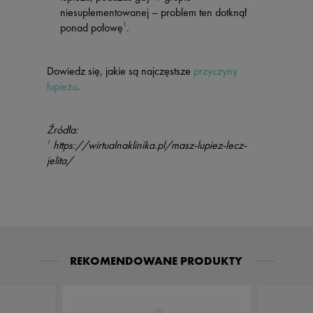
niesuplementowanej – problem ten dotknął
ponad połowę
.
1
Dowiedz się, jakie są najczęstsze
przyczyny
łupieżu
.
Źródła:
https://wirtualnaklinika.pl/masz-lupiez-lecz-
1
jelita/
REKOMENDOWANE PRODUKTY