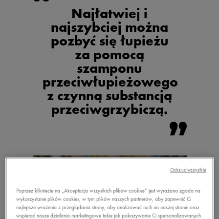
Najłatwiej i
najszybciej można
pozbyć się łupieżu
za pomocą
szamponu
przeciwłupieżowego
z czynną substancją
przeciwgrzybiczą.
Odrzuć wszystkie
Poprzez klikniecie na „Akceptacja wszystkich plików cookies” jest wyrażana zgoda na
wykorzystanie plików cookies, w tym plików naszych partnerów, aby zapewnić Ci
najlepsze wrażenia z przeglądania strony, aby analizować ruch na naszej stronie oraz
wspierać nasze działania marketingowe takie jak pokazywanie Ci spersonalizowanych