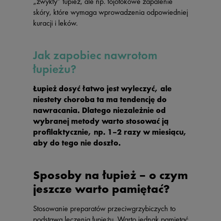
„zwykły” łupież, ale np. łojotokowe zapalenie
skóry, które wymaga wprowadzenia odpowiedniej
kuracji i leków.
Jak zapobiec nawrotom
łupieżu?
Łupież dosyć łatwo jest wyleczyć, ale
niestety choroba ta ma tendencję do
nawracania. Dlatego niezależnie od
wybranej metody warto stosować ją
profilaktycznie, np. 1–2 razy w miesiącu,
aby do tego nie doszło.
Sposoby na łupież – o czym
jeszcze warto pamiętać?
Stosowanie preparatów przeciwgrzybiczych to
podstawa leczenia łupieżu. Warto jednak pamiętać