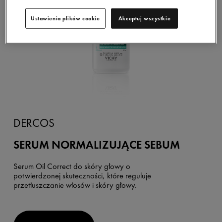
Ustawienia plików cookie
Akceptuj wszystkie
DERCOS
SERUM NORMALIZUJĄCE SEBUM
Serum Oil Correct do skóry głowy o
potwierdzonej skuteczności, które reguluje
przetłuszczanie włosów i skóry głowy.