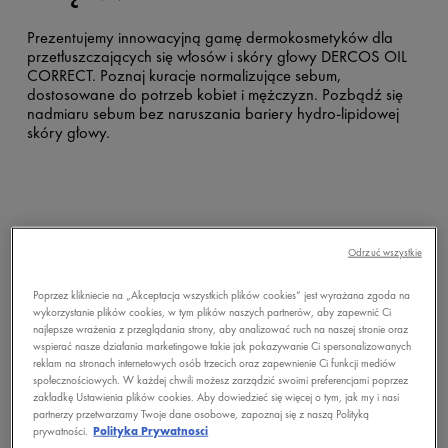
Prezentujemy innowacyjną gamę dermokosmetyków dla
przetłuszczających się włosów i skóry głowy DERCOS OIL
CORRECT. Poznaj kuracje normalizujące sebum,
dostosowane do potrzeb kobiet i mężczyzn. Pozbądź się
nadmiaru sebum bez naruszania bariery hydro-lipidowej
skóry głowy.
DERCOS
Odrzuć wszystkie
Poprzez klikniecie na „Akceptacja wszystkich plików cookies” jest wyrażana zgoda na
wykorzystanie plików cookies, w tym plików naszych partnerów, aby zapewnić Ci
najlepsze wrażenia z przeglądania strony, aby analizować ruch na naszej stronie oraz
wspierać nasze działania marketingowe takie jak pokazywanie Ci spersonalizowanych
reklam na stronach internetowych osób trzecich oraz zapewnienie Ci funkcji mediów
społecznościowych. W każdej chwili możesz zarządzić swoimi preferencjami poprzez
zakładkę Ustawienia plików cookies. Aby dowiedzieć się więcej o tym, jak my i nasi
partnerzy przetwarzamy Twoje dane osobowe, zapoznaj się z naszą Polityką
prywatności.
Polityka Prywatnosci