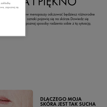
SKÓRA I PIĘKNO
z zakładkę
owe, zapoznaj się
czas trzech etapów menopauzy odczuwać będziesz różnorodne
any, ale pierwsze oznaki pojawią się na skórze.Dowiedz się
cej na ten temat i poznaj sposoby radzenia sobie z tą sytuacją.
DLACZEGO MOJA
SKÓRA JEST TAK SUCHA