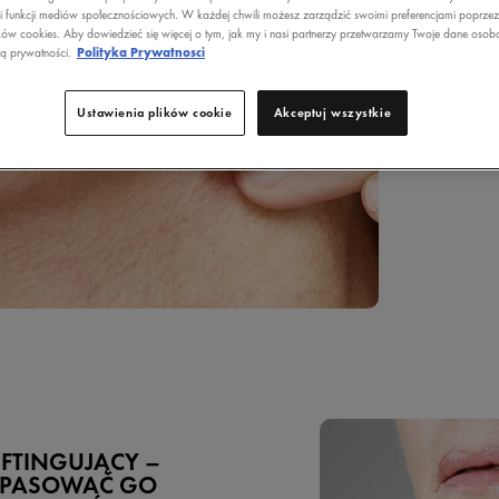
i funkcji mediów społecznościowych. W każdej chwili możesz zarządzić swoimi preferencjami poprze
ków cookies. Aby dowiedzieć się więcej o tym, jak my i nasi partnerzy przetwarzamy Twoje dane osob
ką prywatności.
Polityka Prywatnosci
Pod
zmi
wię
Ustawienia plików cookie
Akceptuj wszystkie
IFTINGUJĄCY –
OPASOWAĆ GO