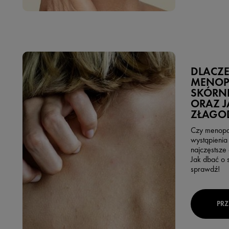
DLACZ
MENOP
SKÓRNE
ORAZ J
ZŁAGO
Czy menopa
wystąpienia 
najczęstsze
Jak dbać o s
sprawdź!
PRZ