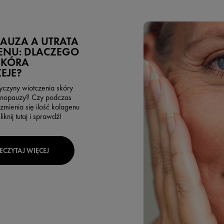
AUZA A UTRATA
ENU: DLACZEGO
SKÓRA
EJE?
zyczyny wiotczenia skóry
nopauzy? Czy podczas
mienia się ilość kolagenu
iknij tutaj i sprawdź!
ECZYTAJ WIĘCEJ