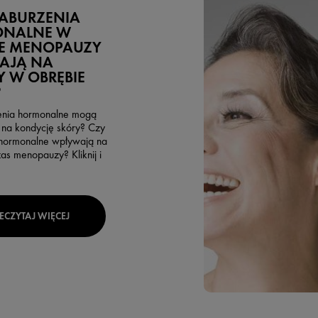
ZABURZENIA
NALNE W
IE MENOPAUZY
AJĄ NA
 W OBRĘBIE
?
enia hormonalne mogą
na kondycję skóry? Czy
 hormonalne wpływają na
as menopauzy? Kliknij i
ECZYTAJ WIĘCEJ