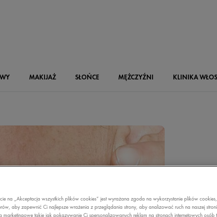
OWY
MAKIJAŻ
SŁOŃCE
MĘŻCZYŹNI
KLINIKA WŁO
ecie na „Akceptacja wszystkich plików cookies” jest wyrażana zgoda na wykorzystanie plików cookies
rów, aby zapewnić Ci najlepsze wrażenia z przeglądania strony, aby analizować ruch na naszej stron
a marketingowe takie jak pokazywanie Ci spersonalizowanych reklam na stronach internetowych osób t