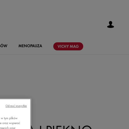
SÓW
MENOPAUZA
VICHY
MAG
Odrzuć wszystkie
, w tym plików
ie oraz wspierać
rzecich oraz