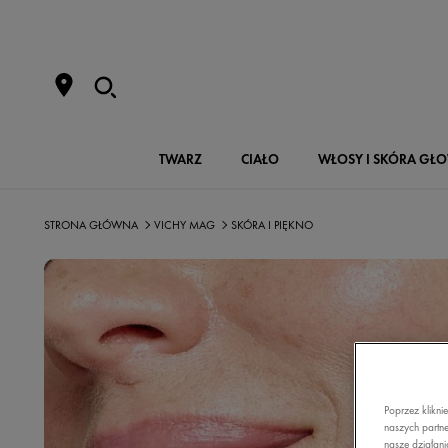
TWARZ
CIAŁO
WŁOSY I SKÓRA GŁ
STRONA GŁÓWNA
VICHY MAG
SKÓRA I PIĘKNO
Poprzez klikni
naszych partne
nasze działani