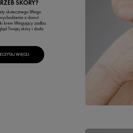
RZEB SKÓRY?
ty skutecznego liftingu
 wychodzenia z domu!
i krem liftingujący zadba
ląd Twojej skóry i doda
ECZYTAJ WIĘCEJ