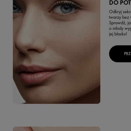
DO POT
Odkryj sekre
twarzy bez
Sprawdź, jak
o młody wyg
jej blasku!
PRZ