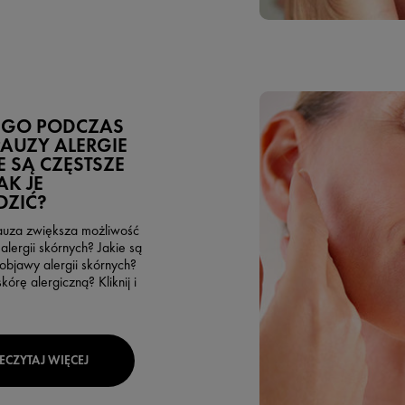
EGO PODCZAS
AUZY ALERGIE
 SĄ CZĘSTSZE
AK JE
DZIĆ?
uza zwiększa możliwość
alergii skórnych? Jakie są
 objawy alergii skórnych?
kórę alergiczną? Kliknij i
ECZYTAJ WIĘCEJ