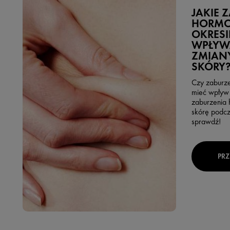
JAKIE 
HORMO
OKRES
WPŁYW
ZMIANY
SKÓRY
Czy zaburz
mieć wpływ 
zaburzenia
skórę podcz
sprawdź!
PRZ