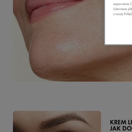
zapewnienie C
Ustawienia pli
z naszą Polity
KREM L
JAK D