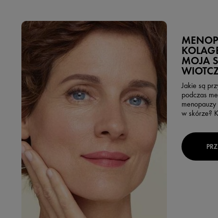
MENOP
KOLAG
MOJA 
WIOTCZ
Jakie są pr
podczas me
menopauzy z
w skórze? Kl
PRZ