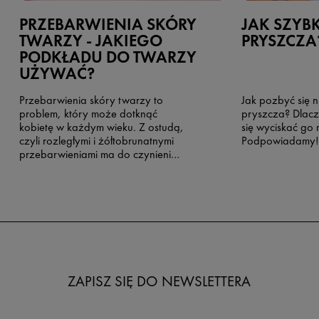
PRZEBARWIENIA SKÓRY
JAK SZYBK
TWARZY - JAKIEGO
PRYSZCZA
PODKŁADU DO TWARZY
UŻYWAĆ?
Przebarwienia skóry twarzy to
Jak pozbyć się 
problem, który może dotknąć
pryszcza? Dlac
kobietę w każdym wieku. Z ostudą,
się wyciskać go
czyli rozległymi i żółtobrunatnymi
Podpowiadamy!
przebarwieniami ma do czynienia
90% kobiet w ciąży, podczas gdy
tzw. plamy starcze to problem
typowy dla pań w okresie
menopauzy.
ZAPISZ SIĘ DO NEWSLETTERA