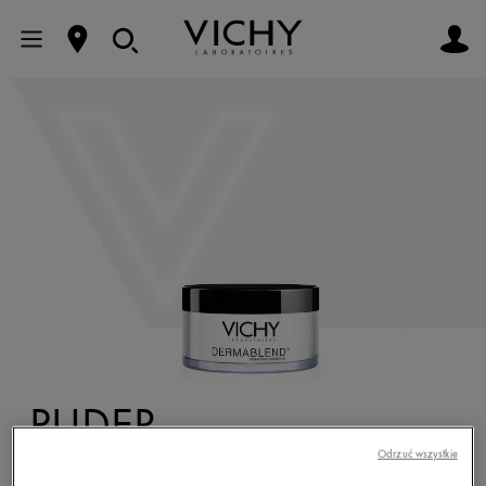
PUDER
Odrzuć wszystkie
Puder to jeden z najważniejszych kosmetyków,