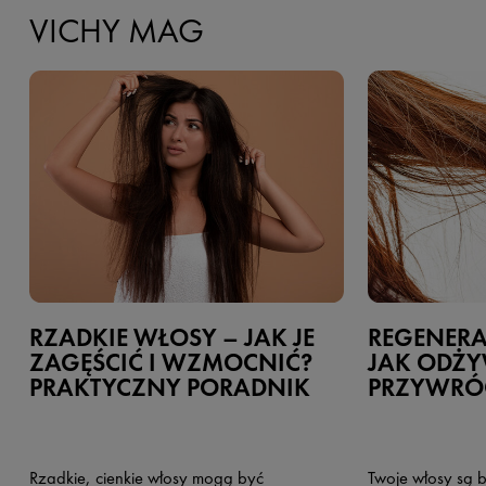
VICHY MAG
RZADKIE WŁOSY – JAK JE
REGENER
ZAGĘŚCIĆ I WZMOCNIĆ?
JAK ODŻY
PRAKTYCZNY PORADNIK
PRZYWRÓC
Rzadkie, cienkie włosy mogą być
Twoje włosy są b