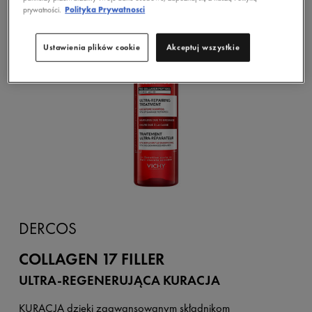
prywatności.
Polityka Prywatnosci
Ustawienia plików cookie
Akceptuj wszystkie
DERCOS
COLLAGEN 17 FILLER
ULTRA-REGENERUJĄCA KURACJA
KURACJA dzięki zaawansowanym składnikom