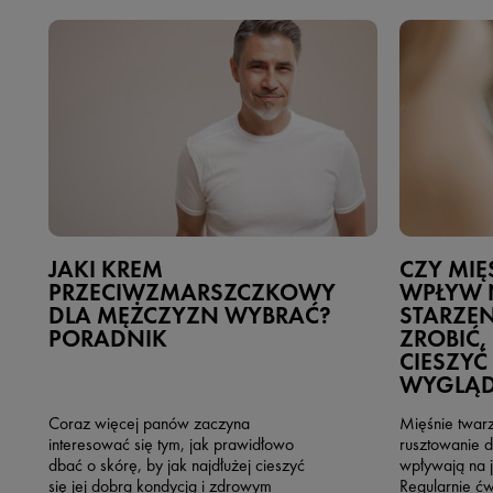
JAKI KREM
CZY MIĘ
PRZECIWZMARSZCZKOWY
WPŁYW 
DLA MĘŻCZYZN WYBRAĆ?
STARZEN
PORADNIK
ZROBIĆ,
CIESZYĆ
WYGLĄ
Coraz więcej panów zaczyna
Mięśnie twarz
interesować się tym, jak prawidłowo
rusztowanie d
dbać o skórę, by jak najdłużej cieszyć
wpływają na 
się jej dobrą kondycją i zdrowym
Regularnie ćw