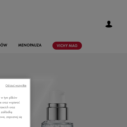
SÓW
MENOPAUZA
VICHY
MAG
Odrzuć wszystkie
, w tym plików
ie oraz wspierać
rzecich oraz
z zakładkę
owe, zapoznaj się