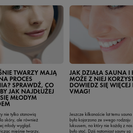
ŚNIE TWARZY MAJĄ
JAK DZIAŁA SAUNA I
NA PROCES
MOŻE Z NIEJ KORZYS
IA? SPRAWDŹ, CO
DOWIEDZ SIĘ WIĘCEJ
 BY JAK NAJDŁUŻEJ
VMAG!
 SIĘ MŁODYM
DEM
y nie tylko stanowią
Jeszcze kilkanaście lat temu sauna
la skóry, ale również
była kojarzona ze swego rodzaju
jej młody wygląd.
luksusem, na który nie każdą z nas
icząc mięśnie twarzy,
było stać. Dziś natomiast sauny są