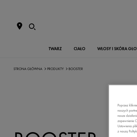
TWARZ
CIAŁO
WŁOSY I SKÓRA GŁ
STRONA GŁÓWNA
PRODUKTY
BOOSTER
Poprzez klikni
naszych partne
nasze działani
zapewnienie C
Ustawienia pli
z naszą Polity