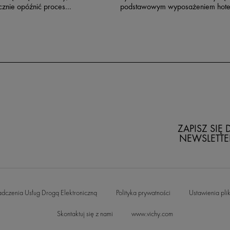
cznie opóźnić proces
podstawowym wyposażeniem hoteli
 skóry. Poznaj anatomię
salonów SPA, do których coraz
nych twarzy oraz
chętniej zaglądamy. Czy jednak w
ćwiczenia na mięśnie
jak prawidłowo korzystać z sauny
i którym odmłodzisz
fińskiej (suchej), parowej czy mokr
y!
Podpowiadamy, kiedy i z jakiej sa
najlepiej z korzystać!
ZAPISZ SIĘ
NEWSLETTE
adczenia Usług Drogą Elektroniczną
Polityka prywatności
Ustawienia pli
Skontaktuj się z nami
www.vichy.com