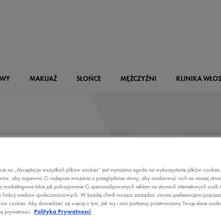
OWY
MAKIJAŻ
SŁOŃCE
MĘŻCZYŹNI
KLINIKA WŁO
ecie na „Akceptacja wszystkich plików cookies” jest wyrażana zgoda na wykorzystanie plików cookies
rów, aby zapewnić Ci najlepsze wrażenia z przeglądania strony, aby analizować ruch na naszej stron
a marketingowe takie jak pokazywanie Ci spersonalizowanych reklam na stronach internetowych osób t
i funkcji mediów społecznościowych. W każdej chwili możesz zarządzić swoimi preferencjami poprze
ków cookies. Aby dowiedzieć się więcej o tym, jak my i nasi partnerzy przetwarzamy Twoje dane osob
ką prywatności.
Polityka Prywatnosci