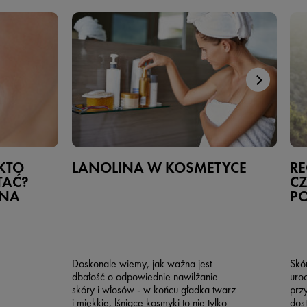
 KTO
LANOLINA W KOSMETYCE
RE
TAĆ?
CZ
 NA
PO
Doskonale wiemy, jak ważna jest
Skó
dbałość o odpowiednie nawilżanie
uro
skóry i włosów - w końcu gładka twarz
przy
i miękkie, lśniące kosmyki to nie tylko
dos