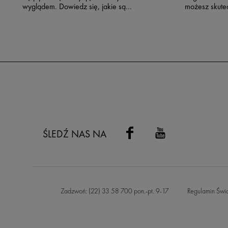
wyglądem. Dowiedz się, jakie są
możesz skute
potrzeby męskiej skóry oraz jak
starzenia się
dopasować do nich
mięśni mimicz
przeciwzmarszczkowy krem dla
przykładowe 
mężczyzn.
twarzy, dzięk
wygląd twarz
ŚLEDŹ NAS NA
Zadzwoń: (22) 33 58 700 pon.-pt. 9-17
Regulamin Świ