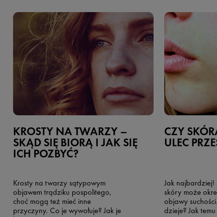
KROSTY NA TWARZY –
CZY SKÓR
SKĄD SIĘ BIORĄ I JAK SIĘ
ULEC PRZ
ICH POZBYĆ?
Krosty na twarzy sątypowym
Jak najbardziej!
objawem trądziku pospolitego,
skóry może okr
choć mogą też mieć inne
objawy suchości.
przyczyny. Co je wywołuje? Jak je
dzieje? Jak temu