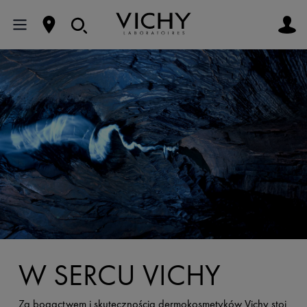
W SERCU VICHY
Za bogactwem i skutecznością dermokosmetyków Vichy stoi