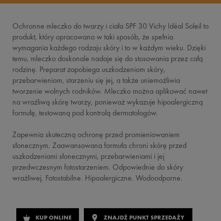
Ochronne mleczko do twarzy i ciała SPF 30 Vichy Idéal Soleil to
produkt, który opracowano w taki sposób, że spełnia
wymagania każdego rodzaju skóry i to w każdym wieku. Dzięki
temu, mleczko doskonale nadaje się do stosowania przez całą
rodzinę. Preparat zapobiega uszkodzeniom skóry,
przebarwieniom, starzeniu się jej, a także uniemożliwia
tworzenie wolnych rodników. Mleczko można aplikować nawet
na wrażliwą skórę twarzy, ponieważ wykazuje hipoalergiczną
formułę, testowaną pod kontrolą dermatologów.
Zapewnia skuteczną ochronę przed promieniowaniem
słonecznym. Zaawansowana formuła chroni skórę przed
uszkodzeniami słonecznymi, przebarwieniami i jej
przedwczesnym fotostarzeniem. Odpowiednie do skóry
wrażliwej. Fotostabilne. Hipoalergiczne. Wodoodporne.
KUP ONLINE
ZNAJDŹ PUNKT SPRZEDAŻY