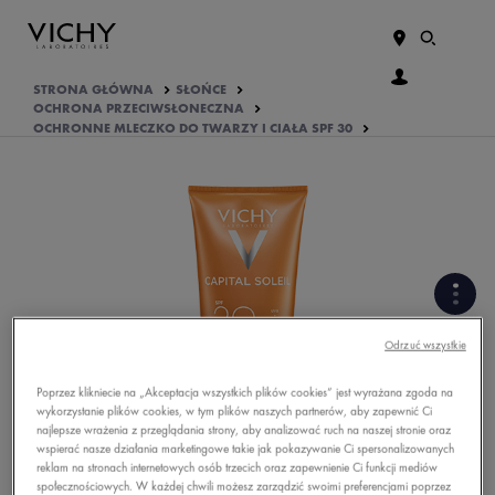
STRONA GŁÓWNA
SŁOŃCE
OCHRONA PRZECIWSŁONECZNA
OCHRONNE MLECZKO DO TWARZY I CIAŁA SPF 30
FORMUŁA BOGATA W
Odrzuć wszystkie
SKŁADNIKI AKTYWNE
Poprzez klikniecie na „Akceptacja wszystkich plików cookies” jest wyrażana zgoda na
wykorzystanie plików cookies, w tym plików naszych partnerów, aby zapewnić Ci
PODSTAWOWE INFORMACJE
najlepsze wrażenia z przeglądania strony, aby analizować ruch na naszej stronie oraz
O PRODUKCIE
wspierać nasze działania marketingowe takie jak pokazywanie Ci spersonalizowanych
reklam na stronach internetowych osób trzecich oraz zapewnienie Ci funkcji mediów
OPINIE O PRODUKCIE
społecznościowych. W każdej chwili możesz zarządzić swoimi preferencjami poprzez