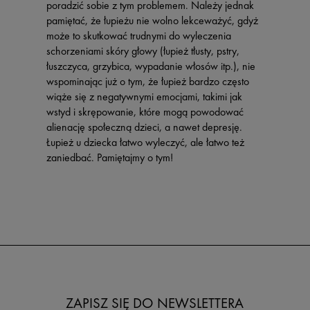
poradzić sobie z tym problemem. Należy jednak
pamiętać, że łupieżu nie wolno lekceważyć, gdyż
może to skutkować trudnymi do wyleczenia
schorzeniami skóry głowy (łupież tłusty, pstry,
łuszczyca, grzybica, wypadanie włosów itp.), nie
wspominając już o tym, że łupież bardzo często
wiąże się z negatywnymi emocjami, takimi jak
wstyd i skrępowanie, które mogą powodować
alienację społeczną dzieci, a nawet depresję.
Łupież u dziecka łatwo wyleczyć, ale łatwo też
zaniedbać. Pamiętajmy o tym!
ZAPISZ SIĘ DO NEWSLETTERA