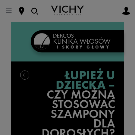
KLINIKA WŁOSÓW
I SKÓRY GŁOWY
ŁUPIEŻ U
DZIECKA –
CZY MOŻNA
STOSOWAĆ
SZAMPONY
DLA
DOROSŁYCH?