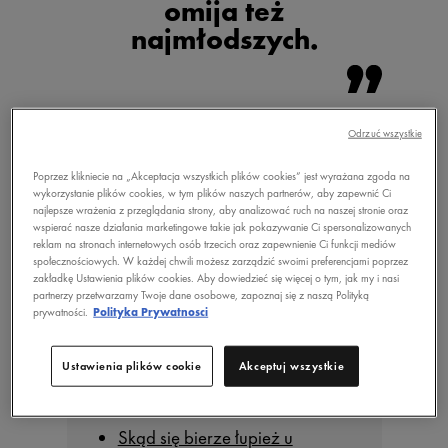
omija też
najmłodszych.
Odrzuć wszystkie
Poprzez klikniecie na „Akceptacja wszystkich plików cookies” jest wyrażana zgoda na
wykorzystanie plików cookies, w tym plików naszych partnerów, aby zapewnić Ci
najlepsze wrażenia z przeglądania strony, aby analizować ruch na naszej stronie oraz
wspierać nasze działania marketingowe takie jak pokazywanie Ci spersonalizowanych
reklam na stronach internetowych osób trzecich oraz zapewnienie Ci funkcji mediów
społecznościowych. W każdej chwili możesz zarządzić swoimi preferencjami poprzez
zakładkę Ustawienia plików cookies. Aby dowiedzieć się więcej o tym, jak my i nasi
partnerzy przetwarzamy Twoje dane osobowe, zapoznaj się z naszą Polityką
prywatności.
Polityka Prywatnosci
Ustawienia plików cookie
Akceptuj wszystkie
SPIS TREŚCI
Skąd się bierze łupież u