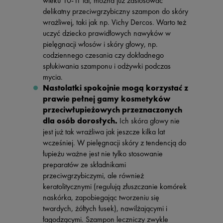
wieku 10-11 lat, można już zastosować
delikatny przeciwgrzybiczny szampon do skóry
wrażliwej, taki jak np. Vichy Dercos. Warto też
uczyć dziecko prawidłowych nawyków w
pielęgnacji włosów i skóry głowy, np.
codziennego czesania czy dokładnego
spłukiwania szamponu i odżywki podczas
mycia.
Nastolatki spokojnie mogą korzystać z
prawie pełnej gamy kosmetyków
przeciwłupieżowych przeznaczonych
dla osób dorosłych.
Ich skóra głowy nie
jest już tak wrażliwa jak jeszcze kilka lat
wcześniej. W pielęgnacji skóry z tendencją do
łupieżu ważne jest nie tylko stosowanie
preparatów ze składnikami
przeciwgrzybiczymi, ale również
keratolitycznymi (regulują złuszczanie komórek
naskórka, zapobiegając tworzeniu się
twardych, żółtych łusek), nawilżającymi i
łagodzącymi. Szampon leczniczy zwykle