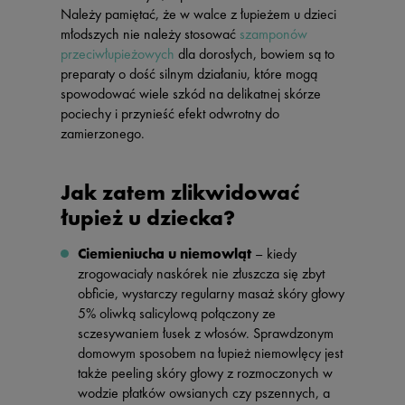
Należy pamiętać, że w walce z łupieżem u dzieci
młodszych nie należy stosować
szamponów
przeciwłupieżowych
dla dorosłych, bowiem są to
preparaty o dość silnym działaniu, które mogą
spowodować wiele szkód na delikatnej skórze
pociechy i przynieść efekt odwrotny do
zamierzonego.
Jak zatem zlikwidować
łupież u dziecka?
Ciemieniucha u niemowląt
– kiedy
zrogowaciały naskórek nie złuszcza się zbyt
obficie, wystarczy regularny masaż skóry głowy
5% oliwką salicylową połączony ze
sczesywaniem łusek z włosów. Sprawdzonym
domowym sposobem na łupież niemowlęcy jest
także peeling skóry głowy z rozmoczonych w
wodzie płatków owsianych czy pszennych, a