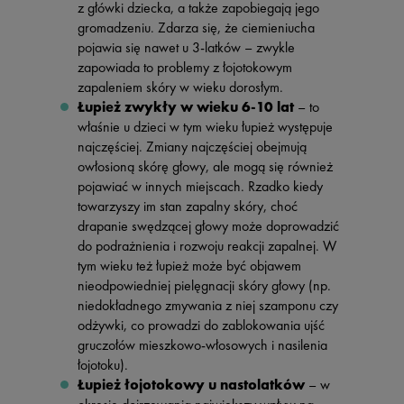
z główki dziecka, a także zapobiegają jego
gromadzeniu. Zdarza się, że ciemieniucha
pojawia się nawet u 3-latków – zwykle
zapowiada to problemy z łojotokowym
zapaleniem skóry w wieku dorosłym.
Łupież zwykły w wieku 6-10 lat
– to
właśnie u dzieci w tym wieku łupież występuje
najczęściej. Zmiany najczęściej obejmują
owłosioną skórę głowy, ale mogą się również
pojawiać w innych miejscach. Rzadko kiedy
towarzyszy im stan zapalny skóry, choć
drapanie swędzącej głowy może doprowadzić
do podrażnienia i rozwoju reakcji zapalnej. W
tym wieku też łupież może być objawem
nieodpowiedniej pielęgnacji skóry głowy (np.
niedokładnego zmywania z niej szamponu czy
odżywki, co prowadzi do zablokowania ujść
gruczołów mieszkowo-włosowych i nasilenia
łojotoku).
Łupież łojotokowy u nastolatków
– w