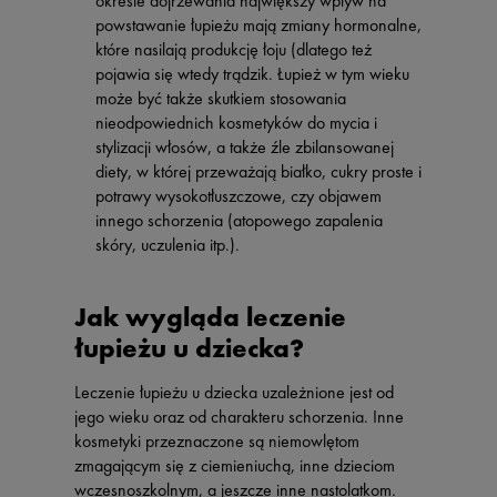
okresie dojrzewania największy wpływ na
powstawanie łupieżu mają zmiany hormonalne,
które nasilają produkcję łoju (dlatego też
pojawia się wtedy trądzik. Łupież w tym wieku
może być także skutkiem stosowania
nieodpowiednich kosmetyków do mycia i
stylizacji włosów, a także źle zbilansowanej
diety, w której przeważają białko, cukry proste i
potrawy wysokotłuszczowe, czy objawem
innego schorzenia (atopowego zapalenia
skóry, uczulenia itp.).
Jak wygląda leczenie
łupieżu u dziecka?
Leczenie łupieżu u dziecka uzależnione jest od
jego wieku oraz od charakteru schorzenia. Inne
kosmetyki przeznaczone są niemowlętom
zmagającym się z ciemieniuchą, inne dzieciom
wczesnoszkolnym, a jeszcze inne nastolatkom.