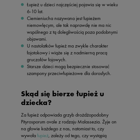
Łupież u dzieci najczęściej pojawia się w wieku
6-10 lat.
Ciemieniucha nazywana jest łupieżem
niemowlęcym, ale tak naprawdę nie ma nic
wspólnego z tą dolegliwością poza podobnymi
objawami.
U nastolatków łupież ma zwykle charakter
łojotokowy i wiąże się z nadmierną pracą
gruczołów łojowych.
Starsze dzieci mogą bezpiecznie stosować
szampony przeciwłupieżowe dla dorosłych.
Skąd się bierze łupież u
dziecka?
Za łupież odpowiada grzyb drożdżopodobny
Pityrosporum ovale z rodzaju Malassezia. Żyje on
na głowie każdego z nas, natomiast to, czy
wywoła
łupież
, zależy od tego, czy wystąpią