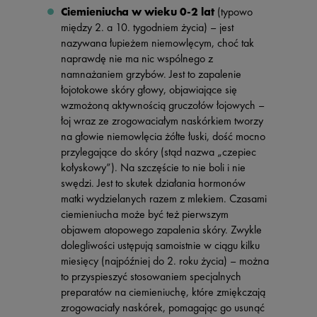
Ciemieniucha w wieku 0-2 lat
(typowo
między 2. a 10. tygodniem życia) – jest
nazywana łupieżem niemowlęcym, choć tak
naprawdę nie ma nic wspólnego z
namnażaniem grzybów. Jest to zapalenie
łojotokowe skóry głowy, objawiające się
wzmożoną aktywnością gruczołów łojowych –
łoj wraz ze zrogowaciałym naskórkiem tworzy
na głowie niemowlęcia żółte łuski, dość mocno
przylegające do skóry (stąd nazwa „czepiec
kołyskowy”). Na szczęście to nie boli i nie
swędzi. Jest to skutek działania hormonów
matki wydzielanych razem z mlekiem. Czasami
ciemieniucha może być też pierwszym
objawem atopowego zapalenia skóry. Zwykle
dolegliwości ustępują samoistnie w ciągu kilku
miesięcy (najpóźniej do 2. roku życia) – można
to przyspieszyć stosowaniem specjalnych
preparatów na ciemieniuchę, które zmiękczają
zrogowaciały naskórek, pomagając go usunąć