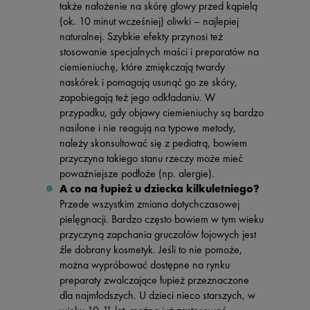
także nałożenie na skórę głowy przed kąpielą
(ok. 10 minut wcześniej) oliwki – najlepiej
naturalnej. Szybkie efekty przynosi też
stosowanie specjalnych maści i preparatów na
ciemieniuchę, które zmiękczają twardy
naskórek i pomagają usunąć go ze skóry,
zapobiegają też jego odkładaniu. W
przypadku, gdy objawy ciemieniuchy są bardzo
nasilone i nie reagują na typowe metody,
należy skonsultować się z pediatrą, bowiem
przyczyna takiego stanu rzeczy może mieć
poważniejsze podłoże (np. alergie).
A co na łupież u dziecka kilkuletniego?
Przede wszystkim zmiana dotychczasowej
pielęgnacji. Bardzo często bowiem w tym wieku
przyczyną zapchania gruczołów łojowych jest
źle dobrany kosmetyk. Jeśli to nie pomoże,
można wypróbować dostępne na rynku
preparaty zwalczające łupież przeznaczone
dla najmłodszych. U dzieci nieco starszych, w