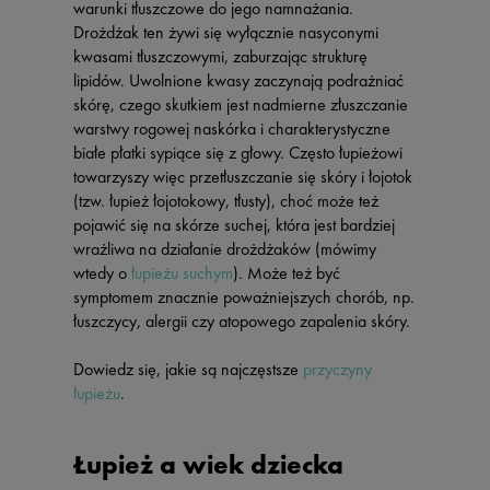
warunki tłuszczowe do jego namnażania.
Drożdżak ten żywi się wyłącznie nasyconymi
kwasami tłuszczowymi, zaburzając strukturę
lipidów. Uwolnione kwasy zaczynają podrażniać
skórę, czego skutkiem jest nadmierne złuszczanie
warstwy rogowej naskórka i charakterystyczne
białe płatki sypiące się z głowy. Często łupieżowi
towarzyszy więc przetłuszczanie się skóry i łojotok
(tzw. łupież łojotokowy, tłusty), choć może też
pojawić się na skórze suchej, która jest bardziej
wrażliwa na działanie drożdżaków (mówimy
wtedy o
łupieżu suchym
). Może też być
symptomem znacznie poważniejszych chorób, np.
łuszczycy, alergii czy atopowego zapalenia skóry.
Dowiedz się, jakie są najczęstsze
przyczyny
łupieżu
.
Łupież a wiek dziecka