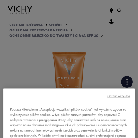
STRONA GŁÓWNA
SŁOŃCE
OCHRONA PRZECIWSŁONECZNA
OCHRONNE MLECZKO DO TWARZY I CIAŁA SPF 30
FORMUŁA BOGATA W
Odrzuć wszystkie
SKŁADNIKI AKTYWNE
Poprzez klikniecie na „Akceptacja wszystkich plików cookies” jest wyrażana zgoda na
wykorzystanie plików cookies, w tym plików naszych partnerów, aby zapewnić Ci
PODSTAWOWE INFORMACJE
najlepsze wrażenia z przeglądania strony, aby analizować ruch na naszej stronie oraz
O PRODUKCIE
wspierać nasze działania marketingowe takie jak pokazywanie Ci spersonalizowanych
reklam na stronach internetowych osób trzecich oraz zapewnienie Ci funkcji mediów
OPINIE O PRODUKCIE
społecznościowych. W każdej chwili możesz zarządzić swoimi preferencjami poprzez