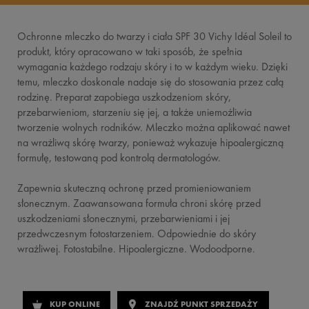
Ochronne mleczko do twarzy i ciała SPF 30 Vichy Idéal Soleil to
produkt, który opracowano w taki sposób, że spełnia
wymagania każdego rodzaju skóry i to w każdym wieku. Dzięki
temu, mleczko doskonale nadaje się do stosowania przez całą
rodzinę. Preparat zapobiega uszkodzeniom skóry,
przebarwieniom, starzeniu się jej, a także uniemożliwia
tworzenie wolnych rodników. Mleczko można aplikować nawet
na wrażliwą skórę twarzy, ponieważ wykazuje hipoalergiczną
formułę, testowaną pod kontrolą dermatologów.
Zapewnia skuteczną ochronę przed promieniowaniem
słonecznym. Zaawansowana formuła chroni skórę przed
uszkodzeniami słonecznymi, przebarwieniami i jej
przedwczesnym fotostarzeniem. Odpowiednie do skóry
wrażliwej. Fotostabilne. Hipoalergiczne. Wodoodporne.
KUP ONLINE
ZNAJDŹ PUNKT SPRZEDAŻY