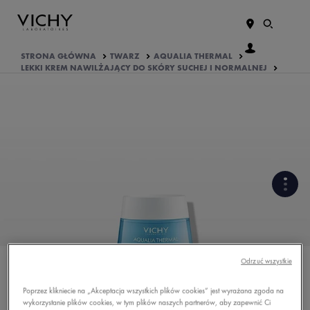
STRONA GŁÓWNA
TWARZ
AQUALIA THERMAL
LEKKI KREM NAWILŻAJĄCY DO SKÓRY SUCHEJ I NORMALNEJ
FORMUŁA BOGATA W
SKŁADNIKI AKTYWNE
PODSTAWOWE INFORMACJE O
Odrzuć wszystkie
PRODUKCIE
Poprzez klikniecie na „Akceptacja wszystkich plików cookies” jest wyrażana zgoda na
OPINIE O PRODUKCIE
wykorzystanie plików cookies, w tym plików naszych partnerów, aby zapewnić Ci