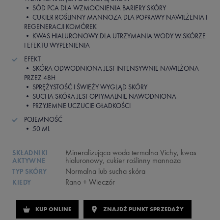
• SÓD PCA DLA WZMOCNIENIA BARIERY SKÓRY
• CUKIER ROŚLINNY MANNOZA DLA POPRAWY NAWILŻENIA I
REGENERACJI KOMÓREK
• KWAS HIALURONOWY DLA UTRZYMANIA WODY W SKÓRZE
I EFEKTU WYPEŁNIENIA
EFEKT
• SKÓRA ODWODNIONA JEST INTENSYWNIE NAWILŻONA
PRZEZ 48H
• SPRĘŻYSTOŚĆ I ŚWIEŻY WYGLĄD SKÓRY
• SUCHA SKÓRA JEST OPTYMALNIE NAWODNIONA
• PRZYJEMNE UCZUCIE GŁADKOŚCI
POJEMNOŚĆ
• 50 ML
Mineralizująca woda termalna Vichy, kwas
SKŁADNIKI
hialuronowy, cukier roślinny mannoza
AKTYWNE
Normalna lub sucha skóra
TYP SKÓRY
Rano + Wieczór
KIEDY
KUP ONLINE
ZNAJDŹ PUNKT SPRZEDAŻY