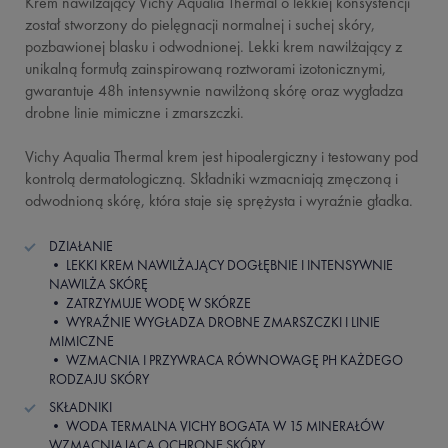
Krem nawilżający Vichy Aqualia Thermal o lekkiej konsystencji
został stworzony do pielęgnacji normalnej i suchej skóry,
pozbawionej blasku i odwodnionej. Lekki krem nawilżający z
unikalną formułą zainspirowaną roztworami izotonicznymi,
gwarantuje 48h intensywnie nawilżoną skórę oraz wygładza
drobne linie mimiczne i zmarszczki.
Vichy Aqualia Thermal krem jest hipoalergiczny i testowany pod
kontrolą dermatologiczną. Składniki wzmacniają zmęczoną i
odwodnioną skórę, która staje się sprężysta i wyraźnie gładka.
DZIAŁANIE
• LEKKI KREM NAWILŻAJĄCY DOGŁĘBNIE I INTENSYWNIE
NAWILŻA SKÓRĘ
• ZATRZYMUJE WODĘ W SKÓRZE
• WYRAŹNIE WYGŁADZA DROBNE ZMARSZCZKI I LINIE
MIMICZNE
• WZMACNIA I PRZYWRACA RÓWNOWAGĘ PH KAŻDEGO
RODZAJU SKÓRY
SKŁADNIKI
• WODA TERMALNA VICHY BOGATA W 15 MINERAŁÓW
WZMACNIAJĄCA OCHRONĘ SKÓRY