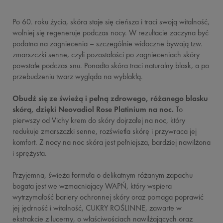
Po 60. roku życia, skóra staje się cieńsza i traci swoją witalność,
wolniej się regeneruje podczas nocy. W rezultacie zaczyna być
podatna na zagniecenia – szczególnie widoczne bywają tzw.
zmarszczki senne, czyli pozostałości po zagnieceniach skóry
powstałe podczas snu. Ponadto skóra traci naturalny blask, a po
przebudzeniu twarz wygląda na wyblakłą.
Obudź się ze świeżą i pełną zdrowego, różanego blasku
skórą, dzięki Neovadiol Rose Platinium na noc.
To
pierwszy od Vichy krem do skóry dojrzałej na noc, który
redukuje zmarszczki senne, rozświetla skórę i przywraca jej
komfort. Z nocy na noc skóra jest pełniejsza, bardziej nawilżona
i sprężysta.
Przyjemna, świeża formuła o delikatnym różanym zapachu
bogata jest we wzmacniający WAPŃ, który wspiera
wytrzymałość bariery ochronnej skóry oraz pomaga poprawić
jej jędrność i witalność, CUKRY ROŚLINNE, zawarte w
ekstrakcie z lucerny, o właściwościach nawilżających oraz