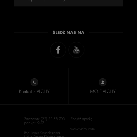
ŚLEDŹ NAS NA
Kontakt z VICHY
MOJE VICHY
Zadzwoń: (22) 33 58 700
Znajdź aptekę
pon.-pt. 9-17
www.vichy.com
Regulamin Świadczenia
Usług Drogą Elektroniczną