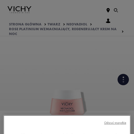
STRONA GŁÓWNA
TWARZ
NEOVADIOL
ROSE PLATINIUM WZMACNIAJĄCY, REGENERUJĄCY KREM NA
NOC
SKUTECZNOŚĆ
POTWIERDZONA KLINICZNIE
FORMUŁA BOGATA W
SKŁADNIKI AKTYWNE
Odrzuć wszystkie
PODSTAWOWE INFORMACJE