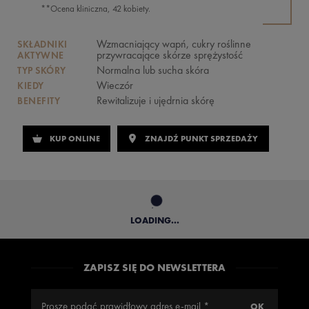
**Ocena kliniczna, 42 kobiety.
Wzmacniający wapń, cukry roślinne
SKŁADNIKI
przywracające skórze sprężystość
AKTYWNE
Normalna lub sucha skóra
TYP SKÓRY
Wieczór
KIEDY
Rewitalizuje i ujędrnia skórę
BENEFITY
KUP ONLINE
ZNAJDŹ PUNKT SPRZEDAŻY
LOADING...
ZAPISZ SIĘ DO NEWSLETTERA