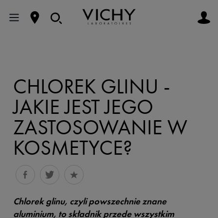
CHLOREK GLINU -
JAKIE JEST JEGO
ZASTOSOWANIE W
KOSMETYCE?
Chlorek glinu, czyli powszechnie znane
aluminium, to składnik przede wszystkim