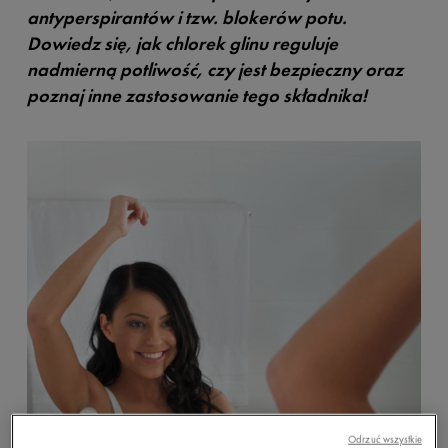
antyperspirantów i tzw. blokerów potu.
Dowiedz się, jak chlorek glinu reguluje
nadmierną potliwość, czy jest bezpieczny oraz
poznaj inne zastosowanie tego składnika!
Odrzuć wszystkie