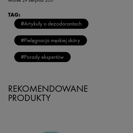
wtorek 29 sierpnia 2017
TAG:
#Artykuły o dezodorantach
#Pielęgnacja męskiej skóry
#Porady ekspertów
REKOMENDOWANE
PRODUKTY