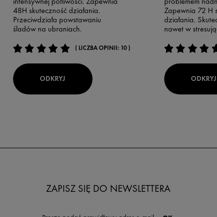
intensywnej potliwości. Zapewnia
problemem nadmi
48H skuteczność działania.
Zapewnia 72 H 
Przeciwdziała powstawaniu
działania. Skut
śladów na ubraniach.
nawet w stresują
( LICZBA OPINII: 10 )
ODKRYJ
ODKRYJ
ZAPISZ SIĘ DO NEWSLETTERA