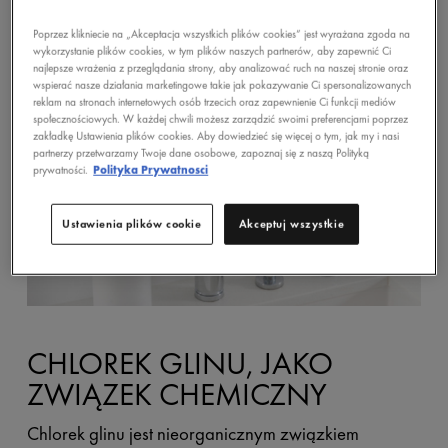
Poprzez klikniecie na „Akceptacja wszystkich plików cookies” jest wyrażana zgoda na
wykorzystanie plików cookies, w tym plików naszych partnerów, aby zapewnić Ci
najlepsze wrażenia z przeglądania strony, aby analizować ruch na naszej stronie oraz
wspierać nasze działania marketingowe takie jak pokazywanie Ci spersonalizowanych
reklam na stronach internetowych osób trzecich oraz zapewnienie Ci funkcji mediów
społecznościowych. W każdej chwili możesz zarządzić swoimi preferencjami poprzez
zakładkę Ustawienia plików cookies. Aby dowiedzieć się więcej o tym, jak my i nasi
partnerzy przetwarzamy Twoje dane osobowe, zapoznaj się z naszą Polityką
prywatności.
Polityka Prywatnosci
Ustawienia plików cookie
Akceptuj wszystkie
CHLOREK GLINU, JAKO
ZWIĄZEK CHEMICZNY
Chlorek glinu jest nieorganicznym związkiem