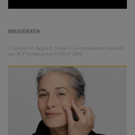
BIBLIOGRAFIA
1. Lambert M, Begon E, Hocké C. La contraception après 40
ans. RCP Contraception CNGOF 2018.