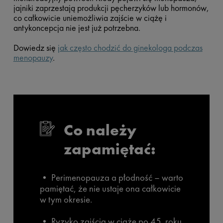
jajniki zaprzestają produkcji pęcherzyków lub hormonów,
co całkowicie uniemożliwia zajście w ciążę i
antykoncepcja nie jest już potrzebna.
Dowiedz się
jak często chodzić do ginekologa podczas
menopauzy
.
Co należy
zapamiętać:
• Perimenopauza a płodność – warto
pamiętać, że nie ustaje ona całkowicie
w tym okresie.
• Ryzyko zajścia w ciążę po 45. roku