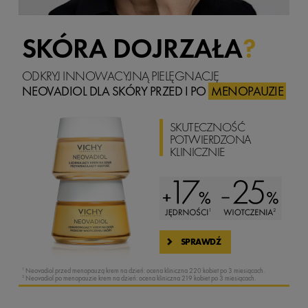
SKÓRA DOJRZAŁA
?
ODKRYJ INNOWACYJNĄ PIELĘGNACJĘ
NEOVADIOL
DLA SKÓRY PRZED I PO
MENOPAUZIE
SKUTECZNOŚĆ
POTWIERDZONA
KLINICZNIE
SPRAWDŹ
1
Neovadiol przed menopauzą krem na dzień: ocena kliniczna 220 kobiet po 3 miesiącach.
2
Neovadiol po menopauzie krem na dzień: ocena kliniczna 219 kobiet po 3 miesiącach.