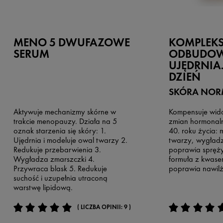
MENO 5 DWUFAZOWE
KOMPLEKS
SERUM
ODBUDOW
UJĘDRNIA
DZIEŃ
SKÓRA NOR
Aktywuje mechanizmy skórne w
Kompensuje wid
trakcie menopauzy. Działa na 5
zmian hormonaln
oznak starzenia się skóry: 1.
40. roku życia: 
Ujędrnia i modeluje owal twarzy 2.
twarzy, wygładz
Redukuje przebarwienia 3.
poprawia spręży
Wygładza zmarszczki 4.
formuła z kwas
Przywraca blask 5. Redukuje
poprawia nawilż
suchość i uzupełnia utraconą
warstwę lipidową.
( LICZBA OPINII: 9 )