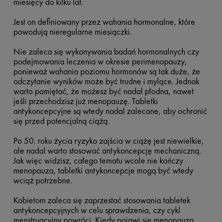
miesięcy do kilku lat.
Jest on definiowany przez wahania hormonalne, które
powodują nieregularne miesiączki.
Nie zaleca się wykonywania badań hormonalnych czy
podejmowania leczenia w okresie perimenopauzy,
ponieważ wahania poziomu hormonów są tak duże, że
odczytanie wyników może być trudne i mylące. Jednak
warto pamiętać, że możesz być nadal płodna, nawet
jeśli przechodzisz już menopauzę. Tabletki
antykoncepcyjne są wtedy nadal zalecane, aby ochronić
się przed potencjalną ciążą.
Po 50. roku życia ryzyko zajścia w ciążę jest niewielkie,
ale nadal warto stosować antykoncepcję mechaniczną.
Jak więc widzisz, całego tematu wcale nie kończy
menopauza, tabletki antykoncepcje mogą być wtedy
wciąż potrzebne.
Kobietom zaleca się zaprzestać stosowania tabletek
antykoncepcyjnych w celu sprawdzenia, czy cykl
menstruacyjny powróci. Kiedy pojawi się menopauza,