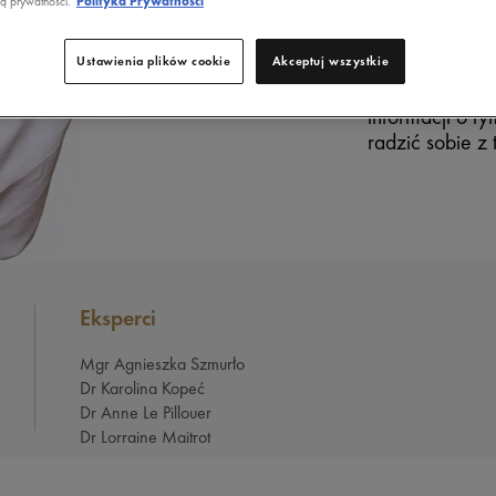
ME
ką prywatności.
Polityka Prywatnosci
Ustawienia plików cookie
Akceptuj wszystkie
W Twoim ciele
informacji o ty
radzić sobie z
Eksperci
Mgr Agnieszka Szmurło
Dr Karolina Kopeć
Dr Anne Le Pillouer
Dr Lorraine Maitrot