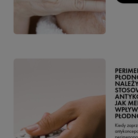
PERIM
PŁODNO
NALEŻY
STOSOW
ANTYK
JAK M
WPŁYW
PŁODN
Kiedy zaprz
antykoncepc
perimenopau