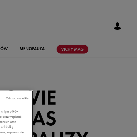
SÓW
MENOPAUZA
VICHY
MAG
ROWIE
Odrzuć wszystkie
DCZAS
, w tym plików
ie oraz wspierać
rzecich oraz
z zakładkę
owe, zapoznaj się