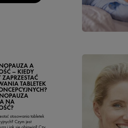
ENOPAUZA A
ŚĆ – KIEDY
 ZAPRZESTAĆ
ANIA TABLETEK
ONCEPCYJNYCH?
ENOPAUZA
A NA
OŚĆ?
estać stosowania tabletek
yjnych? Czym jest
za i jak się objawia? Czy