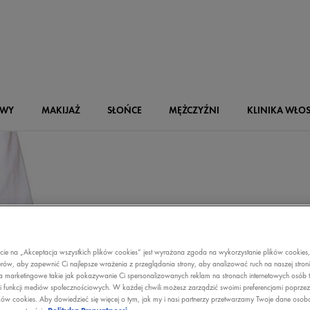
OWY
MAKIJAŻ
SŁOŃCE
MĘŻCZYŹNI
KLINIKA WŁO
ZD
PO
ecie na „Akceptacja wszystkich plików cookies” jest wyrażana zgoda na wykorzystanie plików cookies
rów, aby zapewnić Ci najlepsze wrażenia z przeglądania strony, aby analizować ruch na naszej stron
a marketingowe takie jak pokazywanie Ci spersonalizowanych reklam na stronach internetowych osób t
i funkcji mediów społecznościowych. W każdej chwili możesz zarządzić swoimi preferencjami poprze
ków cookies. Aby dowiedzieć się więcej o tym, jak my i nasi partnerzy przetwarzamy Twoje dane osob