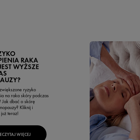
ZYKO
IENIA RAKA
JEST WYŻSZE
AS
AUZY?
e zwiększone ryzyko
a na raka skóry podczas
 Jak dbać o skórę
opauzy? Kliknij i
już teraz!
ECZYTAJ WIĘCEJ