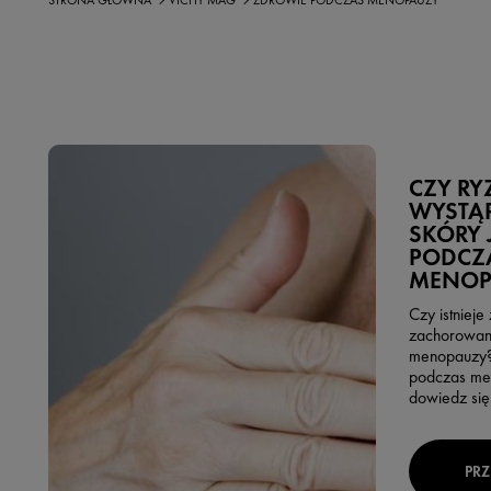
STRONA GŁÓWNA
VICHY MAG
ZDROWIE PODCZAS MENOPAUZY
CZY RY
WYSTĄP
SKÓRY 
PODCZ
MENOP
Czy istniej
zachorowani
menopauzy?
podczas men
dowiedz się 
PRZ