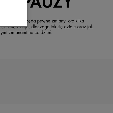
NOPAUZY
 nastepować będą pewne zmiany, oto kilka
m, co się dzieje, dlaczego tak się dzieje oraz jak
 tymi zmianami na co dzień.