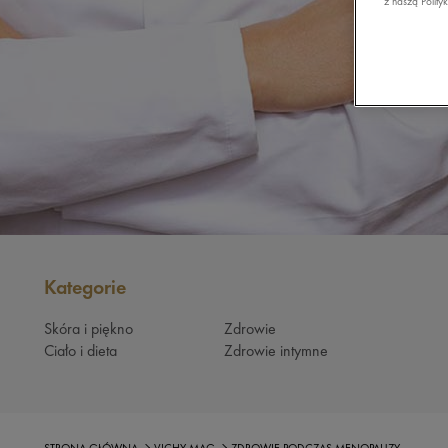
z naszą Polity
Kategorie
Skóra i piękno
Zdrowie
Ciało i dieta
Zdrowie intymne