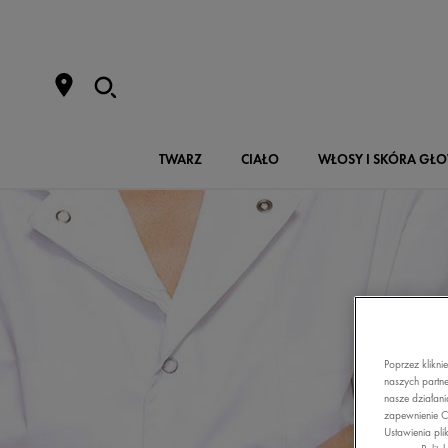
TWARZ
CIAŁO
WŁOSY I SKÓRA GŁ
Poprzez klikni
naszych partne
nasze działani
zapewnienie C
Ustawienia pli