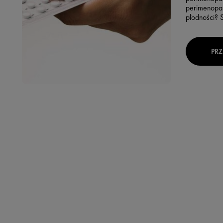
perimenopa
płodności? 
PRZ