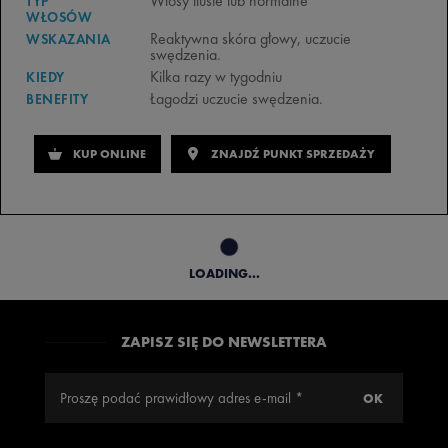
Włosy tłuste lub normalne
TYP
WŁOSÓW
Reaktywna skóra głowy, uczucie
WSKAZANIA
swędzenia.
Kilka razy w tygodniu
KIEDY
Łagodzi uczucie swędzenia.
BENEFITY
KUP ONLINE
ZNAJDŹ PUNKT SPRZEDAŻY
LOADING...
ZAPISZ SIĘ DO NEWSLETTERA