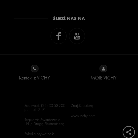
ŚLEDŹ NAS NA
Kontakt z VICHY
MOJE VICHY
Zadzwoń: (22) 33 58 700
Znajdź aptekę
pon.-pt. 9-17
www.vichy.com
Regulamin Świadczenia
Usług Drogą Elektroniczną
Polityka prywatności