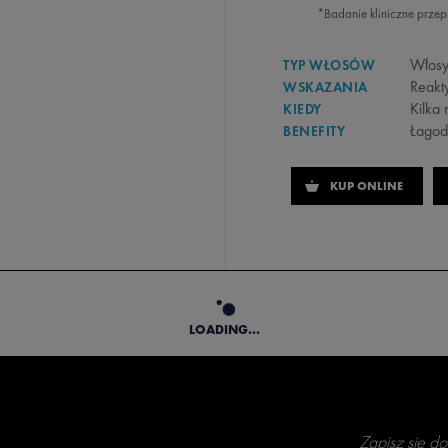
*Badanie kliniczne prze
Włosy 
TYP WŁOSÓW
Reakt
WSKAZANIA
Kilka 
KIEDY
Łagod
BENEFITY
KUP ONLINE
LOADING...
Zapisz się do