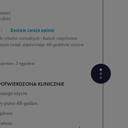
ampony
a głowy
1
Zostaw swoją opinię
 włosów normalnych i tłustych natychmiast
iejsza świąd, zapewniając 48-godzinne uczucie
cjentów, 3 tygodnie
POTWIERDZONA KLINICZNIE
wszego użycia.
ODKRYJ SKUTECZNOŚĆ
wy przez 48-godzin.
GAMY ULTRAKOJĄCEJ
iądowo.
3 PYTANIA DO NASZYCH
DERMATOLOGÓW
włosa.