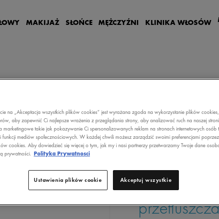
GŁOWY
MAKIJAŻ
SŁOŃCE
MĘŻCZYŹNI
KLINIKA WŁOSÓW
DERCOS - ULTRAKOJĄCY SZAMPON DO WŁOSÓW NORMALNYCH I PRZETŁUSZCZAJĄCYC
ecie na „Akceptacja wszystkich plików cookies” jest wyrażana zgoda na wykorzystanie plików cookies
rów, aby zapewnić Ci najlepsze wrażenia z przeglądania strony, aby analizować ruch na naszej stron
a marketingowe takie jak pokazywanie Ci spersonalizowanych reklam na stronach internetowych osób t
i funkcji mediów społecznościowych. W każdej chwili możesz zarządzić swoimi preferencjami poprze
ków cookies. Aby dowiedzieć się więcej o tym, jak my i nasi partnerzy przetwarzamy Twoje dane osob
ką prywatności.
Polityka Prywatnosci
DERCOS
Dercos - Ul
Ustawienia plików cookie
Akceptuj wszystkie
włosów norm
przetłuszcza