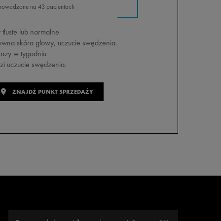
FORMUŁA BOGATA W
prowadzone na 43 pacjentach
SKŁADNIKI AKTYWNE
tłuste lub normalne
PODSTAWOWE INFORMACJE
ywna skóra głowy, uczucie swędzenia.
O PRODUKCIE
razy w tygodniu
zi uczucie swędzenia.
OPINIE O PRODUKCIE
TWOJA KOMPLETNA
ZNAJDŹ PUNKT SPRZEDAŻY
PIELĘGNACJA
WSZYSTKIE PRODUKTY Z
GAMY DERCOS
VICHY MAG