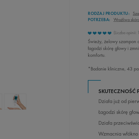
RODZAJ PRODUKTU:
Sz
POTRZEBA:
Wrażliwa skór
Liczba opinii: 
Świeży, żelowy szampon do
łagodzi skórę głowy i zmn
komfortu.
*Badanie kliniczne, 43 pa
SKUTECZNOŚĆ 
Działa już od pier
Łagodzi skórę gło
Działa przeciwśw
Wzmacnia włókno 