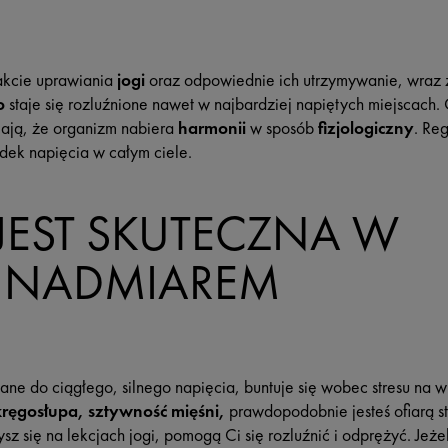
akcie uprawiania
jogi
oraz odpowiednie ich utrzymywanie, wraz
o
staje się rozluźnione nawet w najbardziej napiętych miejscach.
iają, że organizm nabiera
harmonii
w sposób
fizjologiczny
. Re
dek napięcia w całym ciele.
 JEST SKUTECZNA W
Z NADMIAREM
ane do ciągłego, silnego napięcia, buntuje się wobec stresu na w
kręgosłupa, sztywność mięśni,
prawdopodobnie jesteś ofiarą st
ysz się na lekcjach jogi, pomogą Ci się rozluźnić i odprężyć. Jeże