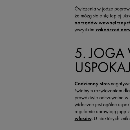
Ćwiczenia w jodze popraw
że mózg staje się lepiej u
narządów wewnętrznyc
wszystkim
zakończeń ner
5. JOGA 
USPOKA
Codzienny stres
negatywni
świetnym rozwiązaniem dla 
prawdziwie odczuwalne w c
widoczne jest ogólne uspo
regularnie uprawiają jogę
włosów
.
U niektórych zni