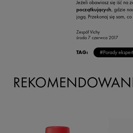
Jeżeli obawiasz się iść na
początkujących
, gdzie na
jogą. Przekonaj się sam, co
Zespół Vichy
środa 7 czerwca 2017
TAG:
#Porady eksper
REKOMENDOWANE