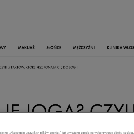
OWY
MAKIJAŻ
SŁOŃCE
MĘŻCZYŹNI
KLINIKA WŁO
ZYLI 5 FAKTÓW, KTÓRE PRZEKONAJĄ CIĘ DO JOGI!
JE JOGA? CZYLI
W, KTÓRE
ecie na „Akceptacja wszystkich plików cookies” jest wyrażana zgoda na wykorzystanie plików cookies