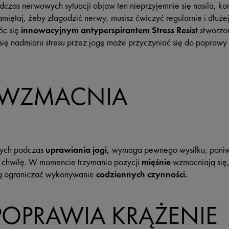
odczas nerwowych sytuacji objaw ten nieprzyjemnie się nasila, k
ętaj, żeby złagodzić nerwy, musisz ćwiczyć regularnie i dłużej 
c się
innowacyjnym antyperspirantem Stress Resist
stworzon
ię nadmiaru stresu przez jogę może przyczyniać się do poprawy
A WZMACNIA
nych podczas
uprawiania jogi,
wymaga pewnego wysiłku, poniw
 chwilę. W momencie trzymania pozycji
mięśnie
wzmacniają się,
gą ograniczać wykonywanie
codziennych czynności.
POPRAWIA KRĄŻENIE