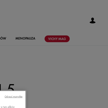
SÓW
MENOPAUZA
VICHY
MAG
 5
Odrzuć wszystkie
, w tym plików