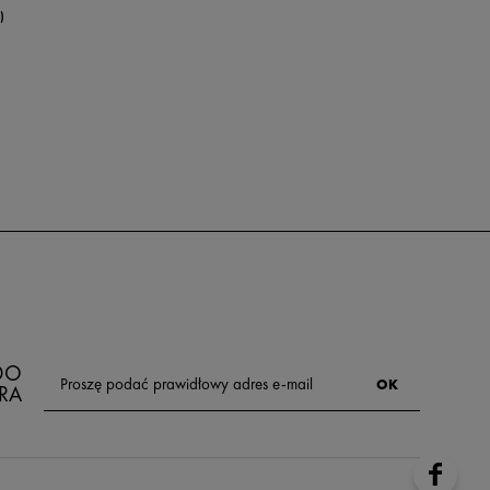
)
 DO
RA