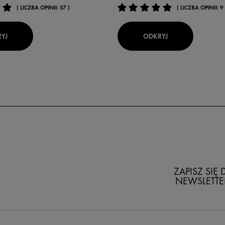
( LICZBA OPINII: 57 )
( LICZBA OPINII: 9 
YJ
ODKRYJ
ZAPISZ SIĘ
NEWSLETTE