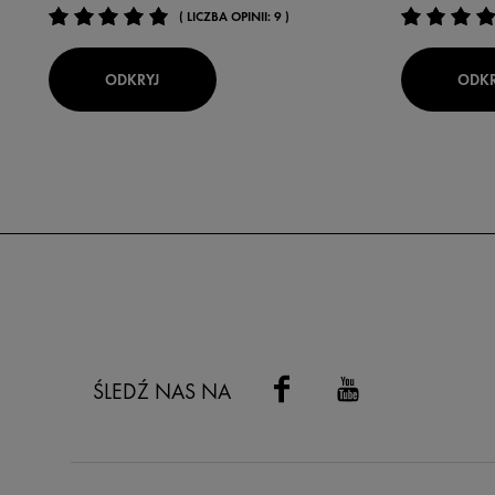
( LICZBA OPINII: 9 )
ODKRYJ
ODKR
ŚLEDŹ NAS NA