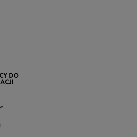
CY DO
ACJI
w.
j