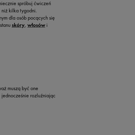
oniecznie spróbuj ćwiczeń
niż kilka tygodni.
ym dla osób pocących się
 stanu
skóry
,
włosów
i
aż muszą być one
 jednocześnie rozluźniając