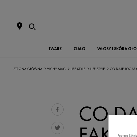
TWARZ
CIAŁO
WŁOSY I SKÓRA GŁ
STRONA GŁÓWNA
VICHY MAG
LIFE STYLE
LIFE STYLE
CO DAJE JOGA? C
CO DA
FAKTÓ
Poprzez klikni