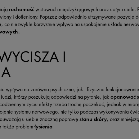
iają
ruchomość
w stawach międzykręgowych oraz całym ciele. 
krwiony i dotleniony. Poprzez odpowiednio utrzymywane pozycje 
h
, co niezwykle korzystnie wpływa na uspokojenie układu nerw
wowych.
WYCISZA I
JA
e wpływa na zarówno psychiczne, jak i fizyczne funkcjonowanie 
ludzi, którzy poszukują odpowiedzi na pytanie, jak
opanować st
odziennym życiu efekty trzeba trochę poczekać, jednak w miarę
kojenie systemu nerwowego, nie tylko podczas wykonywania ćwic
 zauważają u siebie znaczną poprawę
stanu skóry,
oraz mniejszą
ka także problem
łysienia
.