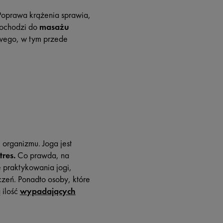
Poprawa krążenia sprawia,
dochodzi do
masażu
owego, w tym przede
organizmu. Joga jest
res.
Co prawda, na
 praktykowania jogi,
zeń. Ponadto osoby, które
 ilość
wypadających