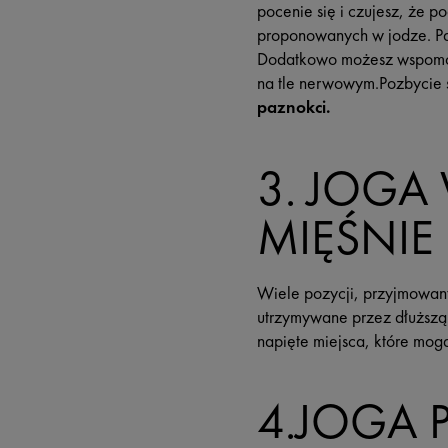
pocenie się i czujesz, że p
proponowanych w jodze. Pami
Dodatkowo możesz wspomó
na tle nerwowym.Pozbycie s
paznokci.
3. JOG
MIĘŚNIE
Wiele pozycji, przyjmowa
utrzymywane przez dłuższą
napięte miejsca, które mo
4.JOGA 