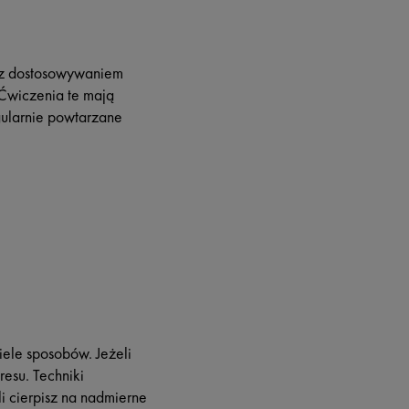
 z dostosowywaniem
 Ćwiczenia te mają
gularnie powtarzane
iele sposobów. Jeżeli
resu. Techniki
li cierpisz na nadmierne