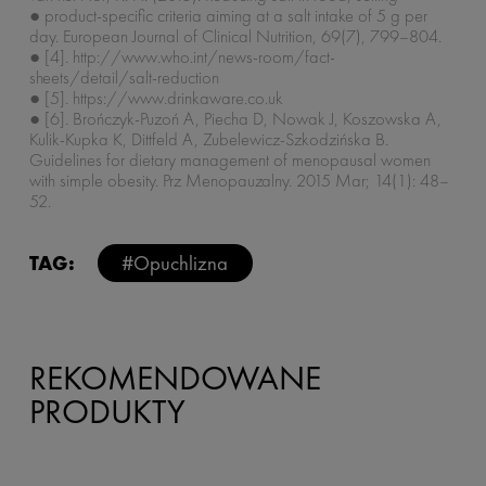
● product-specific criteria aiming at a salt intake of 5 g per
day. European Journal of Clinical Nutrition, 69(7), 799–804.
● [4]. http://www.who.int/news-room/fact-
sheets/detail/salt-reduction
● [5]. https://www.drinkaware.co.uk
● [6]. Brończyk-Puzoń A, Piecha D, Nowak J, Koszowska A,
Kulik-Kupka K, Dittfeld A, Zubelewicz-Szkodzińska B.
Guidelines for dietary management of menopausal women
with simple obesity. Prz Menopauzalny. 2015 Mar; 14(1): 48–
52.
TAG:
#Opuchlizna
REKOMENDOWANE
PRODUKTY