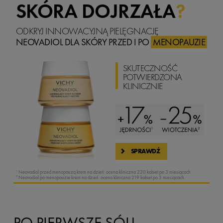
SKÓRA DOJRZAŁA
?
ODKRYJ INNOWACYJNĄ PIELĘGNACJĘ
NEOVADIOL
DLA SKÓRY PRZED I PO
MENOPAUZIE
SKUTECZNOŚĆ
POTWIERDZONA
KLINICZNIE
SPRAWDŹ
1
Neovadiol przed menopauzą krem na dzień: ocena kliniczna 220 kobiet po 3 miesiącach.
2
Neovadiol po menopauzie krem na dzień: ocena kliniczna 219 kobiet po 3 miesiącach.
PO PIERWSZE SÓL!