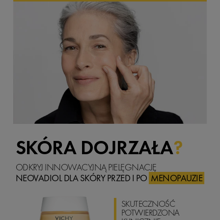
SKÓRA DOJRZAŁA
?
ODKRYJ INNOWACYJNĄ PIELĘGNACJĘ
NEOVADIOL
DLA SKÓRY PRZED I PO
MENOPAUZIE
SKUTECZNOŚĆ
POTWIERDZONA