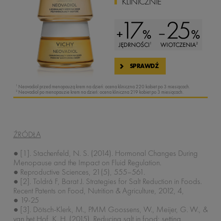
KLINICZNIE
SPRAWDŹ
1
Neovadiol przed menopauzą krem na dzień: ocena kliniczna 220 kobiet po 3 miesiącach.
2
Neovadiol po menopauzie krem na dzień: ocena kliniczna 219 kobiet po 3 miesiącach.
ŹRÓDŁA
● [1]. Stachenfeld, N. S. (2014). Hormonal Changes During
Menopause and the Impact on Fluid Regulation.
● Reproductive Sciences, 21(5), 555–561.
● [2]. Toldrá F, Barat J. Strategies for Salt Reduction in Foods.
Recent Patents on Food, Nutrition & Agriculture, 2012, 4,
● 19-25
● [3]. Dötsch-Klerk, M., PMM Goossens, W., Meijer, G. W., &
van het Hof, K. H. (2015). Reducing salt in food; setting