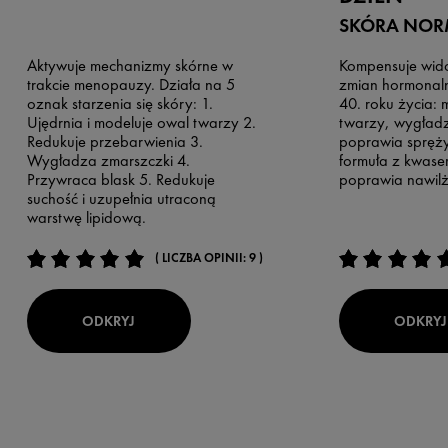
SKÓRA NOR
Aktywuje mechanizmy skórne w
Kompensuje wid
trakcie menopauzy. Działa na 5
zmian hormonaln
oznak starzenia się skóry: 1.
40. roku życia: 
Ujędrnia i modeluje owal twarzy 2.
twarzy, wygładz
Redukuje przebarwienia 3.
poprawia spręży
Wygładza zmarszczki 4.
formuła z kwas
Przywraca blask 5. Redukuje
poprawia nawilż
suchość i uzupełnia utraconą
warstwę lipidową.
( LICZBA OPINII: 9 )
ODKRYJ
ODKRYJ