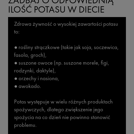
ZADBAJ O ODPOWIEDNIĄ
ILOŚĆ POTASU W DIECIE
Zdrowa żywność o wysokiej zawartości potasu
to:
● rośliny strączkowe (takie jak soja, soczewica,
fasola, groch),
● suszone owoce (np. suszone morele, figi,
rodzynki, daktyle),
● orzechy i nasiona,
● awokado.
Potas występuje w wielu różnych produktach
spożywczych, dlatego zwiększenie jego
spożycia na co dzień nie powinno stanowić
problemu.