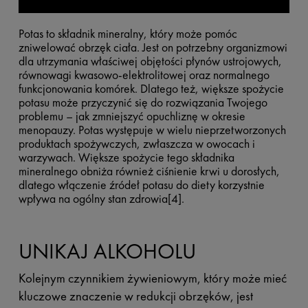
Potas to składnik mineralny, który może pomóc
zniwelować obrzęk ciała. Jest on potrzebny organizmowi
dla utrzymania właściwej objętości płynów ustrojowych,
równowagi kwasowo-elektrolitowej oraz normalnego
funkcjonowania komórek. Dlatego też, większe spożycie
potasu może przyczynić się do rozwiązania Twojego
problemu – jak zmniejszyć opuchliznę w okresie
menopauzy. Potas występuje w wielu nieprzetworzonych
produktach spożywczych, zwłaszcza w owocach i
warzywach. Większe spożycie tego składnika
mineralnego obniża również ciśnienie krwi u dorosłych,
dlatego włączenie źródeł potasu do diety korzystnie
wpływa na ogólny stan zdrowia[4].
UNIKAJ ALKOHOLU
Kolejnym czynnikiem żywieniowym, który może mieć
kluczowe znaczenie w redukcji obrzęków, jest