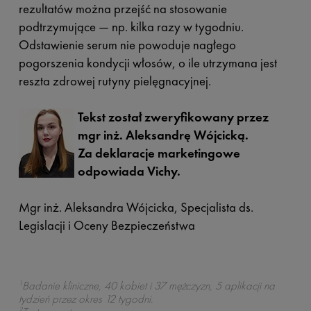
rezultatów można przejść na stosowanie
podtrzymujące — np. kilka razy w tygodniu.
Odstawienie serum nie powoduje nagłego
pogorszenia kondycji włosów, o ile utrzymana jest
reszta zdrowej rutyny pielęgnacyjnej.
Tekst został zweryfikowany przez
mgr inż. Aleksandrę Wójcicką.
Za deklaracje marketingowe
odpowiada Vichy.
Mgr inż. Aleksandra Wójcicka, Specjalista ds.
Legislacji i Oceny Bezpieczeństwa
1
Badanie kliniczne, 40 kobiet i 37 mężczyzn, 5 aplikacji na
tydzień przez okres 12 tygodni.
2