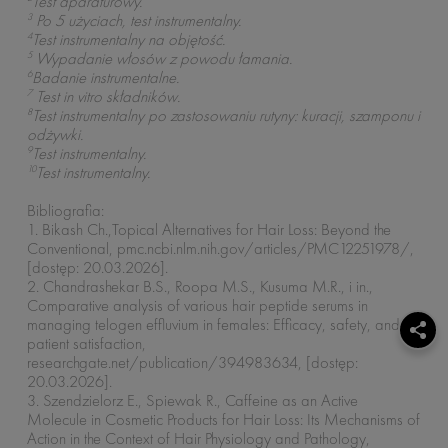
Test aparaturowy.
3
Po 5 użyciach, test instrumentalny.
4
Test instrumentalny na objętość.
5
Wypadanie włosów z powodu łamania.
6
Badanie instrumentalne.
7
Test in vitro składników.
8
Test instrumentalny po zastosowaniu rutyny: kuracji, szamponu i
odżywki.
9
Test instrumentalny.
10
Test instrumentalny.
Bibliografia:
1. Bikash Ch.,Topical Alternatives for Hair Loss: Beyond the
Conventional, pmc.ncbi.nlm.nih.gov/articles/PMC12251978/,
[dostęp: 20.03.2026].
2. Chandrashekar B.S., Roopa M.S., Kusuma M.R., i in.,
Comparative analysis of various hair peptide serums in
managing telogen effluvium in females: Efficacy, safety, and
patient satisfaction,
researchgate.net/publication/394983634, [dostęp:
20.03.2026].
3. Szendzielorz E., Spiewak R., Caffeine as an Active
Molecule in Cosmetic Products for Hair Loss: Its Mechanisms of
Action in the Context of Hair Physiology and Pathology,