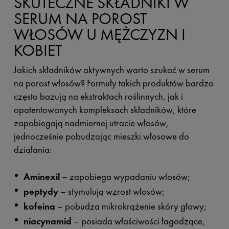
SKUTECZNE SKŁADNIKI W
SERUM NA POROST
WŁOSÓW U MĘŻCZYZN I
KOBIET
Jakich składników aktywnych warto szukać w serum
na porost włosów? Formuły takich produktów bardzo
często bazują na ekstraktach roślinnych, jak i
opatentowanych kompleksach składników, które
zapobiegają nadmiernej utracie włosów,
jednocześnie pobudzając mieszki włosowe do
działania:
Aminexil
– zapobiega wypadaniu włosów;
peptydy
– stymulują wzrost włosów;
kofeina
– pobudza mikrokrążenie skóry głowy;
niacynamid
– posiada właściwości łagodzące,