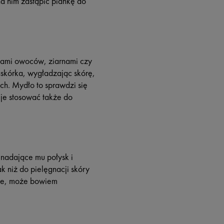
a nim zastąpić piankę do
kami owoców, ziarnami czy
skórka, wygładzając skórę,
ch. Mydło to sprawdzi się
o je stosować także do
 nadające mu połysk i
 niż do pielęgnacji skóry
owe, może bowiem