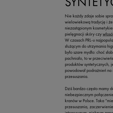
SYNTETY
Nie każdy zdaje sobie spra
wielowiekową tradycję i że
niezastąpionym kosmetykiem
pielęgnacji skóry czy
włos
W czasach PRL-u najpopula
służącym do utrzymania hig
było szare mydło: choć słabo
pachniało, to w przeciwień
produktów syntetycznych, je
powodował podrażnień na 
przesuszania.
Dziś bardzo często mamy do
niebezpiecznym połączenie
kranów w Polsce. Taka “mi
przesuszania, zaczerwienie
intensywnym, pięknym zapa