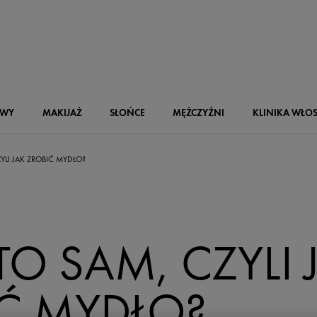
OWY
MAKIJAŻ
SŁOŃCE
MĘŻCZYŹNI
KLINIKA WŁO
YLI JAK ZROBIĆ MYDŁO?
TO SAM, CZYLI 
Ć MYDŁO?