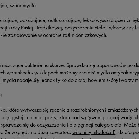
yjne, szare mydło
czające, odkażające, odtłuszczające, lekko wysuszające i zmię
cji skóry tłustej i trądzikowej, oczyszczaniu ciała i włosów czy 
kie zastosowanie w ochronie roślin doniczkowych.
ki niszczące bakterie na skórze. Sprawdza się u sportowców po d
ych warunkach - w sklepach możemy znaleźć mydło antybakteryjne
j mydła nadaje się jednak tylko do ciała, bowiem skórę twarzy 
r
ka, które wytwarza się ręcznie z rozdrobnionych i zmiażdżonyc
ncję gęstej i ciemnej pasty, która pod wpływem gorącej wody lub
sprawdza się do oczyszczania i pielęgnacji całego ciała. Może
ry. Ze względu na dużą zawartość
witaminy młodości E
, działa p