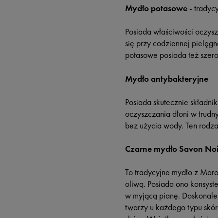
Mydło potasowe
- tradyc
Posiada właściwości oczysz
się przy codziennej pielęgna
potasowe posiada też szero
Mydło antybakteryjne
Posiada skutecznie składni
oczyszczania dłoni w trudn
bez użycia wody. Ten rodza
Czarne mydło Savon Noi
To tradycyjne mydło z Maro
oliwą. Posiada ono konsyste
w myjącą pianę. Doskonale 
twarzy u każdego typu skó