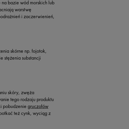
 na bazie wód morskich lub
acniają warstwę
 podrażnień i zaczerwienień,
nia skórne np. łojotok,
e stężenia substancji
aniu skóry, zwęża
wanie tego rodzaju produktu
ci pobudzenie
gruczołów
potkać też cynk, wyciąg z