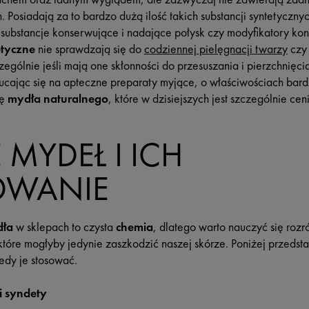
 Posiadają za to bardzo dużą ilość takich substancji syntetycznyc
substancje konserwujące i nadające połysk czy modyfikatory kons
etyczne
nie sprawdzają się do
codziennej pielęgnacji twarzy
czy 
zególnie jeśli mają one skłonności do przesuszania i pierzchnięci
cając się na apteczne preparaty myjące, o właściwościach bardz
ję
mydła naturalnego
, które w dzisiejszych jest szczególnie cen
 MYDEŁ I ICH
OWANIE
dła
w sklepach to czysta
chemia
, dlatego warto nauczyć się rozr
które mogłyby jedynie zaszkodzić naszej skórze. Poniżej przeds
dy je stosować.
i syndety