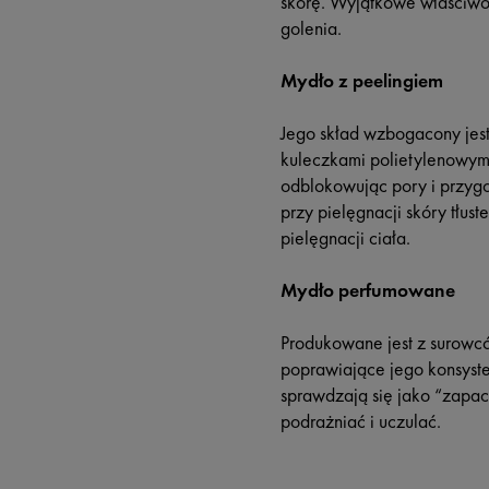
skórę. Wyjątkowe właściwoś
golenia.
Mydło z peelingiem
Jego skład wzbogacony jes
kuleczkami polietylenowymi
odblokowując pory i przygo
przy pielęgnacji skóry tłus
pielęgnacji ciała.
Mydło perfumowane
Produkowane jest z surowcó
poprawiające jego konsyste
sprawdzają się jako “zapac
podrażniać i uczulać.