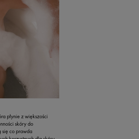
a płynie z większości
nności skóry do
ą się co prawda
ch korzystnych dla skóry