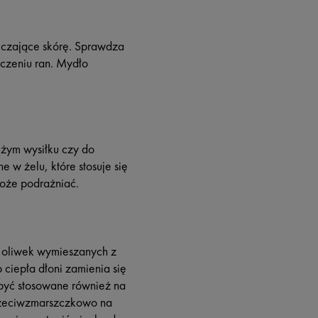
kczające skórę. Sprawdza
leczeniu ran. Mydło
użym wysiłku czy do
 w żelu, które stosuje się
może podrażniać.
h oliwek wymieszanych z
 ciepła dłoni zamienia się
 być stosowane również na
rzeciwzmarszczkowo na