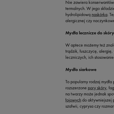
Nie zawiera konserwantów, 
termalnych. W jego składzi
hydrolipidową
naskórka
. T
alergicznej czy naczynkowej
Mydła lecznicze do skór
W aptece możemy też znaleź
trądzik, łuszczycę, alergię
leczniczych, ich stosowani
Mydło siarkowe
To popularny rodzaj mydła 
rozszerzone
pory skóry
, ła
na twarzy może jednak spo
łojowych
do aktywniejszej 
szałwii, cyprysa czy rozmar