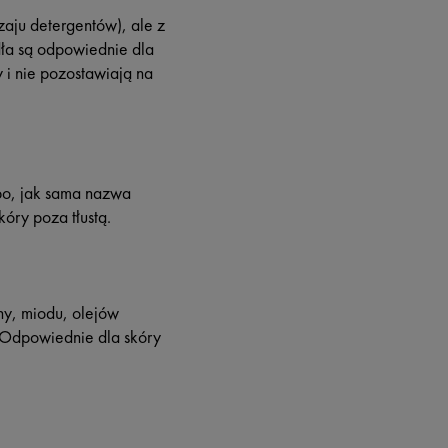
aju detergentów), ale z
dła są odpowiednie dla
 i nie pozostawiają na
 bo, jak sama nazwa
óry poza tłustą.
ny, miodu, olejów
. Odpowiednie dla skóry