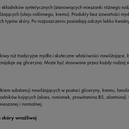
składników syntetycznych (stanowiących mieszanki różnego rodz
żających (oleju roślinnego, kremu). Produkty bez zawartości my
ych typów skóry. Po rozpuszczeniu posiadają odczyn lekko kwaśny
owy niż tradycyjne mydła i skuteczne właściwości nawilżające,
najduje się gliceryna. Może być stosowane przez każdy rodzaj sk
kiem substancji nawilżających w postaci gliceryny, kremu, lanoli
składników kojących (aloes, rumianek, prowitamina B5, alantoina)
mieszanej i normalnej.
 skóry wrażliwej