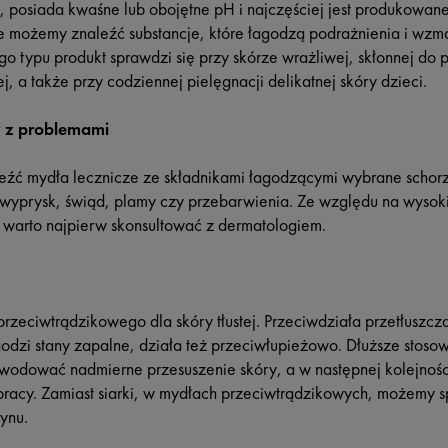
posiada kwaśne lub obojętne pH i najczęściej jest produkowane
e możemy znaleźć substancje, które łagodzą podrażnienia i wzm
ego typu produkt sprawdzi się przy skórze wrażliwej, skłonnej do
, a także przy codziennej pielęgnacji delikatnej skóry dzieci.
y z problemami
ć mydła lecznicze ze składnikami łagodzącymi wybrane schorze
, wyprysk, świąd, plamy czy przebarwienia. Ze względu na wysoki
e warto najpierw skonsultować z dermatologiem.
przeciwtrądzikowego dla skóry tłustej. Przeciwdziała przetłuszcz
godzi stany zapalne, działa też przeciwłupieżowo. Dłuższe stoso
wodować nadmierne przesuszenie skóry, a w następnej kolejnoś
pracy. Zamiast siarki, w mydłach przeciwtrądzikowych, możemy s
ynu.