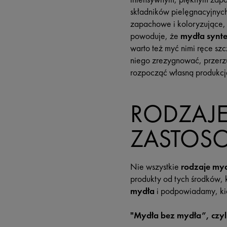
składników pielęgnacyjnych.
zapachowe i koloryzujące, 
powoduje, że
mydła synt
warto też myć nimi ręce szc
niego zrezygnować, przerzu
rozpocząć własną produkc
RODZAJE
ZASTOS
Nie wszystkie
rodzaje my
produkty od tych środków, 
mydła
i podpowiadamy, kie
"Mydła bez mydła”, czyl