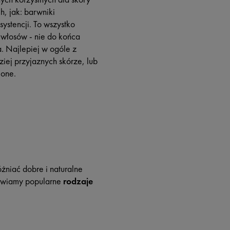
h, jak: barwniki
ystencji. To wszystko
włosów - nie do końca
a. Najlepiej w ogóle z
iej przyjaznych skórze, lub
ione.
óżniać dobre i naturalne
tawiamy popularne
rodzaje