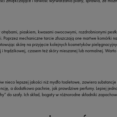
ci zmiękczające i łatwość wytwarzania piany, sprawia, że możn
t otrębami, piaskiem, kwasami owocowymi, rozdrobnionymi pest
. Poprzez mechaniczne tarcie złuszczają one martwe komórki na
towując skórę na przyjęcie kolejnych kosmetyków pielęgnacyjny
tej i trądzikowej, czasem też skóry mieszanej lub normalnej. Wart
w nieco lepszej jakości niż mydło toaletowe, zawiera substancje
ncję, a dodatkowo pachnie, jak prawdziwe perfumy. Lepiej jednak
hy” do szafy. Ich skład, bogaty w różnorodne składniki zapach