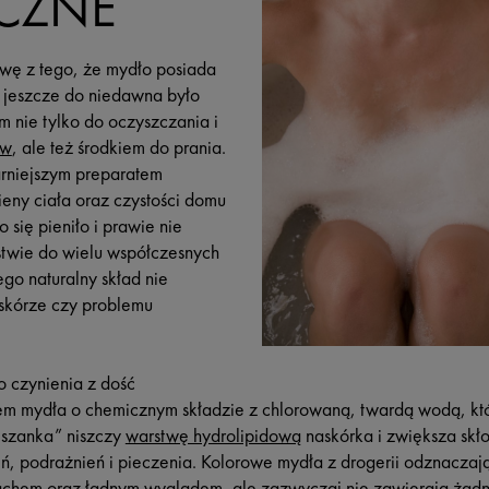
CZNE
wę z tego, że mydło posiada
 jeszcze do niedawna było
 nie tylko do oczyszczania i
ów
, ale też środkiem do prania.
rniejszym preparatem
ieny ciała oraz czystości domu
 się pieniło i prawie nie
stwie do wielu współczesnych
go naturalny skład nie
skórze czy problemu
 czynienia z dość
m mydła o chemicznym składzie z chlorowaną, twardą wodą, któr
eszanka” niszczy
warstwę hydrolipidową
naskórka i zwiększa skło
ń, podrażnień i pieczenia. Kolorowe mydła z drogerii odznaczaj
chem oraz ładnym wyglądem, ale zazwyczaj nie zawierają żadny