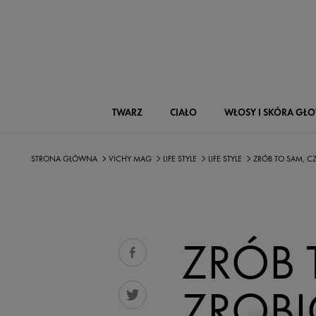
TWARZ
CIAŁO
WŁOSY I SKÓRA GŁ
STRONA GŁÓWNA
VICHY MAG
LIFE STYLE
LIFE STYLE
ZRÓB TO SAM, CZ
ZRÓB 
ZROBI