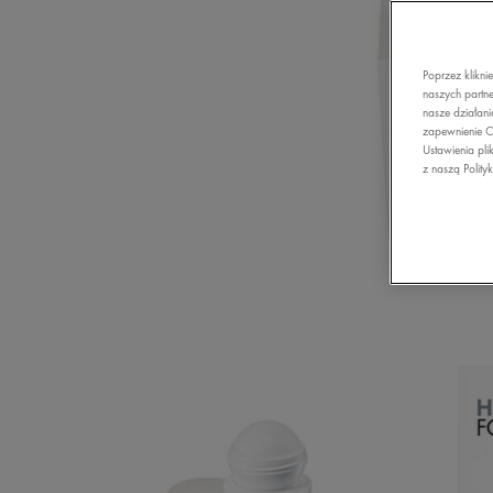
Poprzez klikni
naszych partne
nasze działani
zapewnienie C
Ustawienia pli
z naszą Polity