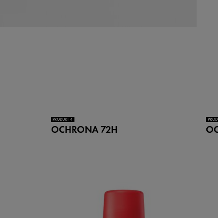
PRODUKT 4
PROD
OCHRONA 72H
O