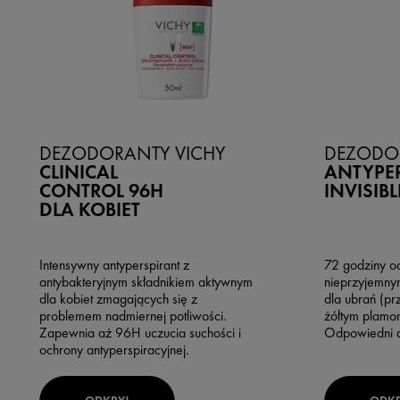
DEZODORANTY VICHY
DEZODO
CLINICAL
ANTYPE
CONTROL 96H
INVISIBL
DLA KOBIET
Intensywny antyperspirant z
72 godziny o
antybakteryjnym składnikiem aktywnym
nieprzyjemny
dla kobiet zmagających się z
dla ubrań (p
problemem nadmiernej potliwości.
żółtym plamom
Zapewnia aż 96H uczucia suchości i
Odpowiedni d
ochrony antyperspiracyjnej.