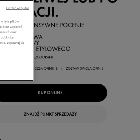
EPILACJI.
Odrzuć wszystkie
, w tym plików
EDUKUJE INTENSYWNE POCENIE
ie oraz wspierać
rzecich oraz
KÓRA WRAŻLIWA
z zakładkę
EZZAPACHOWY
owe, zapoznaj się
EZ ALKOHOLU ETYLOWEGO
ZAJ PRODUKTU:
DEZODORANT
( LICZBA OPINII: 8 )
ZOSTAW SWOJĄ OPINIĘ
KUP ONLINE
ZNAJDŹ PUNKT SPRZEDAŻY