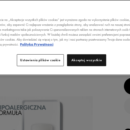
D
ecie na „Akceptacja wszystkich plików cookies” jest wyrażana zgoda na wykorzystanie plików cookies
R
rów, aby zapewnić Ci najlepsze wrażenia z przeglądania strony, aby analizować ruch na naszej stron
a marketingowe takie jak pokazywanie Ci spersonalizowanych reklam na stronach internetowych osób t
S
i funkcji mediów społecznościowych. W każdej chwili możesz zarządzić swoimi preferencjami poprze
B
ków cookies. Aby dowiedzieć się więcej o tym, jak my i nasi partnerzy przetwarzamy Twoje dane osob
B
ką prywatności.
Polityka Prywatnosci
ROD
Ustawienia plików cookie
Akceptuj wszystkie