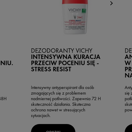
DEZODORANTY VICHY
DE
INTENSYWNA KURACJA
A
NIU.
PRZECIW POCENIU SIĘ -
W 
STRESS RESIST
P
N
Intensywny antyperspirant dla osób
Ant
zmagających się z problemem
się
 48H
nadmiernej potliwości. Zapewnia 72 H
pot
skuteczność działania. Skuteczna
sku
ochrona nawet w stresujących
pow
sytuacjach.