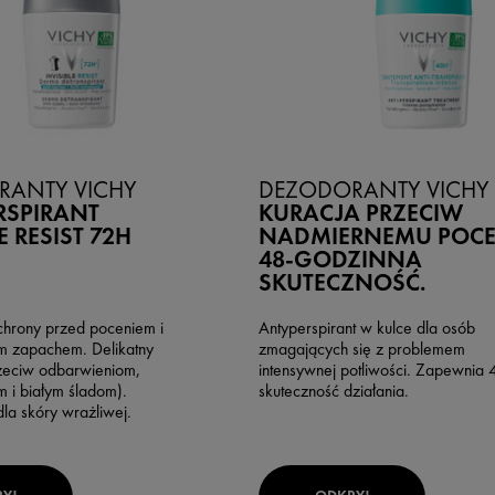
RANTY VICHY
DEZODORANTY VICHY
RSPIRANT
KURACJA PRZECIW
E RESIST 72H
NADMIERNEMU POCE
48-GODZINNA
SKUTECZNOŚĆ.
chrony przed poceniem i
Antyperspirant w kulce dla osób
m zapachem. Delikatny
zmagających się z problemem
rzeciw odbarwieniom,
intensywnej potliwości. Zapewnia
 i białym śladom).
skuteczność działania.
la skóry wrażliwej.