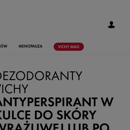
SÓW
MENOPAUZA
VICHY
MAG
DEZODORANTY
VICHY
ANTYPERSPIRANT W
KULCE DO SKÓRY
WRAŻLIWEJ LUB PO