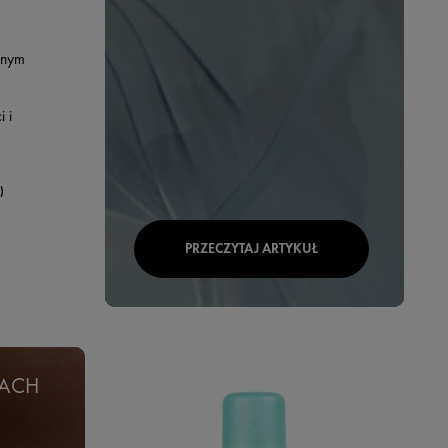
wnym
 i
)
PRZECZYTAJ ARTYKUŁ
PACH
O