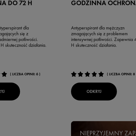
A DO 72 H
GODZINNA OCHRON
typerspirant dla
Antyperspirant dla mężczyzn
gających się z
zmagających się z problemem
dmiernej potliwości.
intensywnej potliwości. Zapewnia 
H skuteczność działania.
H skuteczność działania.
( LICZBA OPINII: 6 )
( LICZBA OPINII: 8 
YJ
ODKRYJ
NIEPRZYJEMNY ZA