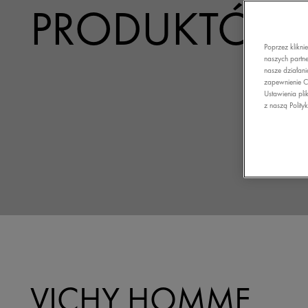
PRODUKTÓW
Poprzez klikni
naszych partne
nasze działani
zapewnienie C
Ustawienia pli
z naszą Polity
VICHY HOMME