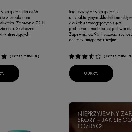
typerspirant dla osób
Intensywny antyperspirant z
się z problemem
antybakteryjnym składnikiem akty
otliwości. Zapewnia 72 H
dla kobiet zmagających się z
ziałania. Skuteczna
problemem nadmiernej potliwości.
t w stresujących
Zapewnia aż 96H uczucia suchości
ochrony antyperspiracyjnej.
( LICZBA OPINII: 9 )
( LICZBA OPINII: 3 
YJ
ODKRYJ
NIEPRZYJEMNY ZA
SKÓRY – JAK SIĘ G
POZBYĆ?