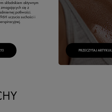
nym składnikiem aktywnym
 zmagających się z
dmiernej potliwości.
96H uczucia suchości i
erspiracyjnej.
YJ
PRZECZYTAJ ARTYKUŁ
CHY