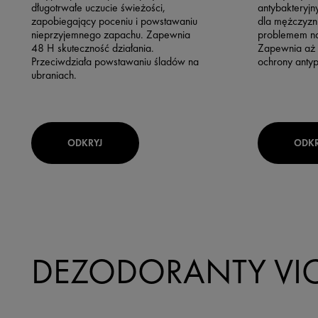
długotrwałe uczucie świeżości,
antybakteryj
zapobiegający poceniu i powstawaniu
dla mężczyzn
nieprzyjemnego zapachu. Zapewnia
problemem na
48 H skuteczność działania.
Zapewnia aż 
Przeciwdziała powstawaniu śladów na
ochrony antyp
ubraniach.
ODKRYJ
ODKR
DEZODORANTY VI