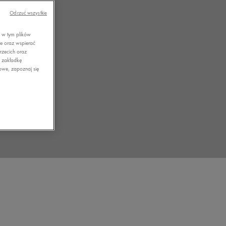
Odrzuć wszystkie
, w tym plików
ie oraz wspierać
rzecich oraz
z zakładkę
owe, zapoznaj się