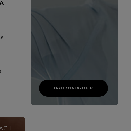
A
48
)
PRZECZYTAJ ARTYKUŁ
PACH