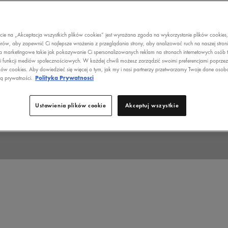
ecie na „Akceptacja wszystkich plików cookies” jest wyrażana zgoda na wykorzystanie plików cookies
rów, aby zapewnić Ci najlepsze wrażenia z przeglądania strony, aby analizować ruch na naszej stron
a marketingowe takie jak pokazywanie Ci spersonalizowanych reklam na stronach internetowych osób t
i funkcji mediów społecznościowych. W każdej chwili możesz zarządzić swoimi preferencjami poprze
ków cookies. Aby dowiedzieć się więcej o tym, jak my i nasi partnerzy przetwarzamy Twoje dane osob
ką prywatności.
Polityka Prywatnosci
Ustawienia plików cookie
Akceptuj wszystkie