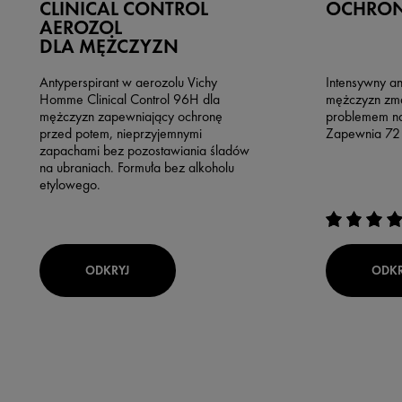
CLINICAL CONTROL
OCHRON
AEROZOL
DLA MĘŻCZYZN
Antyperspirant w aerozolu Vichy
Intensywny an
Homme Clinical Control 96H dla
mężczyzn zma
mężczyzn zapewniający ochronę
problemem na
przed potem, nieprzyjemnymi
Zapewnia 72 
zapachami bez pozostawiania śladów
na ubraniach. Formuła bez alkoholu
etylowego.
ODKRYJ
ODKR