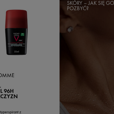
SKÓRY – JAK SIĘ G
POZBYĆ?
HOMME
L
L 96H
ŻCZYZN
typerspirant z