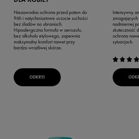
Niezawodna ochrona przed potem do
Intensywny an
96h i natychmiastowe uczucie suchości
zmagających 
bez śladów na ubraniach.
nadmiernej p
Hipoalergiczna formuła w aerozolu,
skuteczność d
bez alkoholu etylowego, zapewnia
ochrona nawe
maksymalny komfort nawet przy
sytuacjach.
bardzo wrażliwej skórze.
ODKRYJ
ODKR