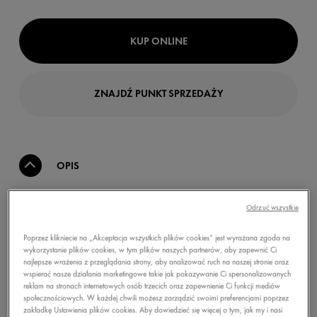
KUP ONLINE
ZNAJDŹ PUNKT SPRZEDAŻY
OPIS
Odrzuć wszystkie
Vichy Homme Antyperspirant 72H zapewnia 72-
godzinną ochronę przed potem i nieprzyjemnym
Poprzez klikniecie na „Akceptacja wszystkich plików cookies” jest wyrażana zgoda na
zapachem. Testowany pod kontrolą
wykorzystanie plików cookies, w tym plików naszych partnerów, aby zapewnić Ci
dermatologiczną na skórze wrażliwej. Formuła
najlepsze wrażenia z przeglądania strony, aby analizować ruch na naszej stronie oraz
hipoalergiczna. Nie zawiera alkoholu*. 50 ml.
wspierać nasze działania marketingowe takie jak pokazywanie Ci spersonalizowanych
reklam na stronach internetowych osób trzecich oraz zapewnienie Ci funkcji mediów
społecznościowych. W każdej chwili możesz zarządzić swoimi preferencjami poprzez
* Alkoholu etylowego.
zakładkę Ustawienia plików cookies. Aby dowiedzieć się więcej o tym, jak my i nasi