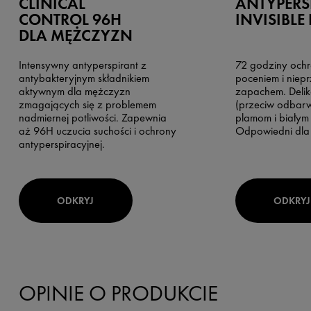
CLINICAL
ANTYPERS
CONTROL 96H
INVISIBLE 
DLA MĘŻCZYZN
Intensywny antyperspirant z
72 godziny och
antybakteryjnym składnikiem
poceniem i niep
aktywnym dla mężczyzn
zapachem. Delik
zmagających się z problemem
(przeciw odbarw
nadmiernej potliwości. Zapewnia
plamom i białym
aż 96H uczucia suchości i ochrony
Odpowiedni dla 
antyperspiracyjnej.
ODKRYJ
ODKRYJ
OPINIE O PRODUKCIE