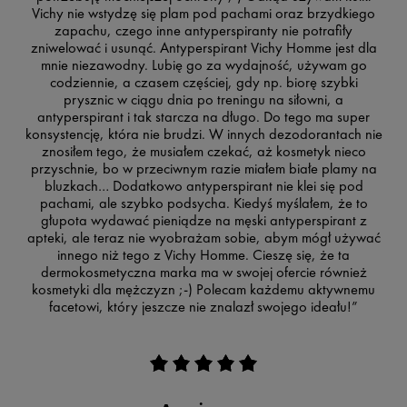
Vichy nie wstydzę się plam pod pachami oraz brzydkiego
zapachu, czego inne antyperspiranty nie potrafiły
zniwelować i usunąć. Antyperspirant Vichy Homme jest dla
mnie niezawodny. Lubię go za wydajność, używam go
codziennie, a czasem częściej, gdy np. biorę szybki
prysznic w ciągu dnia po treningu na siłowni, a
antyperspirant i tak starcza na długo. Do tego ma super
konsystencję, która nie brudzi. W innych dezodorantach nie
znosiłem tego, że musiałem czekać, aż kosmetyk nieco
przyschnie, bo w przeciwnym razie miałem białe plamy na
bluzkach… Dodatkowo antyperspirant nie klei się pod
pachami, ale szybko podsycha. Kiedyś myślałem, że to
głupota wydawać pieniądze na męski antyperspirant z
apteki, ale teraz nie wyobrażam sobie, abym mógł używać
innego niż tego z Vichy Homme. Cieszę się, że ta
dermokosmetyczna marka ma w swojej ofercie również
kosmetyki dla mężczyzn ;-) Polecam każdemu aktywnemu
facetowi, który jeszcze nie znalazł swojego ideału!”