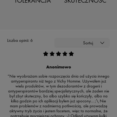
TOLERANCJA
SKUTECZNOŚĆ
Liczba opinii: 6
Sortuj
Anonimowo
“Nie wyobrażam sobie rozpoczęcia dnia od użycia innego
antyperspirantu niż tego z Vichy Homme. Używałem już
wielu produktów, w tym dezodorantów z drogerii i
antyperspirantów bardziej specjalistycznych, ale żaden nie
był zbyt skuteczny, bo albo szybko się kończyły, albo na
kilka godzin po ich aplikacji byłem już spocony… ;\ Nie
mam problemów z nadmierną potliwością, ale prowadzę
aktywny tryb życia i jestem facetem, więc to normalne, że
potrzebuję mocniejszej ochrony ;-) Odkąd używam kulki