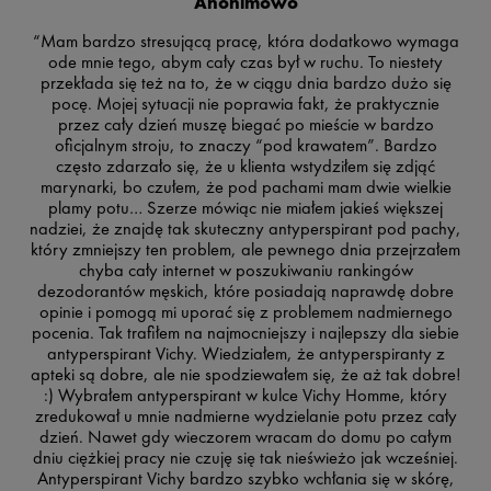
Anonimowo
“Mam bardzo stresującą pracę, która dodatkowo wymaga
ode mnie tego, abym cały czas był w ruchu. To niestety
przekłada się też na to, że w ciągu dnia bardzo dużo się
pocę. Mojej sytuacji nie poprawia fakt, że praktycznie
przez cały dzień muszę biegać po mieście w bardzo
oficjalnym stroju, to znaczy “pod krawatem”. Bardzo
często zdarzało się, że u klienta wstydziłem się zdjąć
marynarki, bo czułem, że pod pachami mam dwie wielkie
plamy potu… Szerze mówiąc nie miałem jakieś większej
nadziei, że znajdę tak skuteczny antyperspirant pod pachy,
który zmniejszy ten problem, ale pewnego dnia przejrzałem
chyba cały internet w poszukiwaniu rankingów
dezodorantów męskich, które posiadają naprawdę dobre
opinie i pomogą mi uporać się z problemem nadmiernego
pocenia. Tak trafiłem na najmocniejszy i najlepszy dla siebie
antyperspirant Vichy. Wiedziałem, że antyperspiranty z
apteki są dobre, ale nie spodziewałem się, że aż tak dobre!
:) Wybrałem antyperspirant w kulce Vichy Homme, który
zredukował u mnie nadmierne wydzielanie potu przez cały
dzień. Nawet gdy wieczorem wracam do domu po całym
dniu ciężkiej pracy nie czuję się tak nieświeżo jak wcześniej.
Antyperspirant Vichy bardzo szybko wchłania się w skórę,