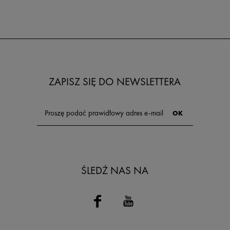
ogóle istnieje? Z tego artykułu
antyperspirant. 
dowiesz się, jaką rolę pełni
są jego właściwo
aluminium w antyperspirantach
wybrać najlepsz
oraz dlaczego jest tak skuteczne w
dla mężczyzn 
walce z potem.
Twoich potrzeb.
ZAPISZ SIĘ DO NEWSLETTERA
ŚLEDŹ NAS NA