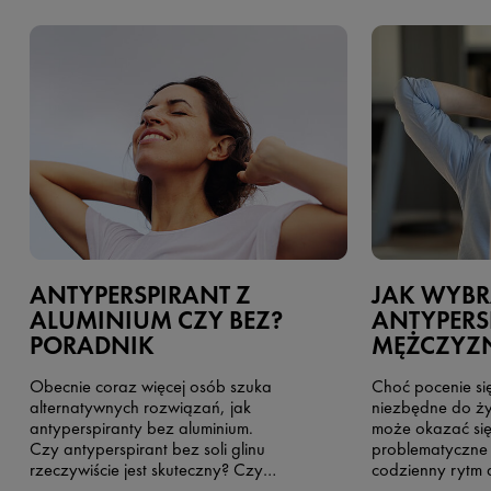
ANTYPERSPIRANT Z
JAK WYBR
ALUMINIUM CZY BEZ?
ANTYPERS
PORADNIK
MĘŻCZYZ
Obecnie coraz więcej osób szuka
Choć pocenie się
alternatywnych rozwiązań, jak
niezbędne do ży
antyperspiranty bez aluminium.
może okazać si
Czy antyperspirant bez soli glinu
problematyczne i
rzeczywiście jest skuteczny? Czy
codzienny rytm 
antyperspirant bez soli aluminium w
rozwiązaniem b