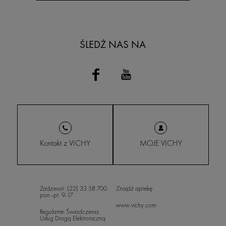
ŚLEDŹ NAS NA
Kontakt z VICHY
MOJE VICHY
Zadzwoń: (22) 33 58 700
Znajdź aptekę
pon.-pt. 9-17
www.vichy.com
Regulamin Świadczenia
Usług Drogą Elektroniczną