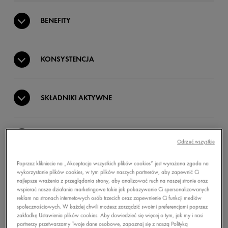
BENEFITY
KONSYSTENCJA
SKŁADNIKI AKTYWNE
SKUTECZNOŚĆ POTWIERDZONA KLINICZNIE
Odrzuć wszystkie
Poprzez klikniecie na „Akceptacja wszystkich plików cookies” jest wyrażana zgoda na
wykorzystanie plików cookies, w tym plików naszych partnerów, aby zapewnić Ci
SPOSÓB UŻYCIA
najlepsze wrażenia z przeglądania strony, aby analizować ruch na naszej stronie oraz
wspierać nasze działania marketingowe takie jak pokazywanie Ci spersonalizowanych
reklam na stronach internetowych osób trzecich oraz zapewnienie Ci funkcji mediów
społecznościowych. W każdej chwili możesz zarządzić swoimi preferencjami poprzez
SKŁAD
zakładkę Ustawienia plików cookies. Aby dowiedzieć się więcej o tym, jak my i nasi
partnerzy przetwarzamy Twoje dane osobowe, zapoznaj się z naszą Polityką