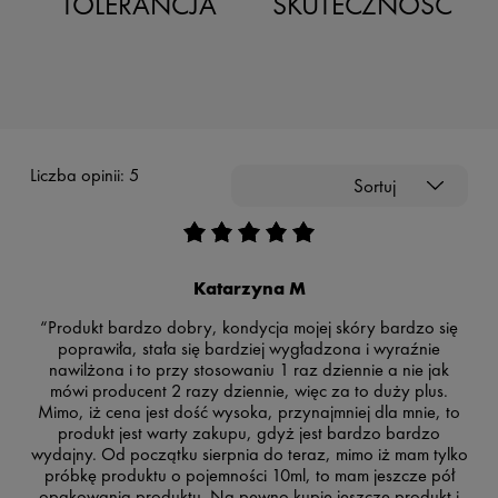
TOLERANCJA
SKUTECZNOŚĆ
Liczba opinii: 5
Sortuj
Katarzyna M
“Produkt bardzo dobry, kondycja mojej skóry bardzo się
poprawiła, stała się bardziej wygładzona i wyraźnie
nawilżona i to przy stosowaniu 1 raz dziennie a nie jak
mówi producent 2 razy dziennie, więc za to duży plus.
Mimo, iż cena jest dość wysoka, przynajmniej dla mnie, to
produkt jest warty zakupu, gdyż jest bardzo bardzo
wydajny. Od początku sierpnia do teraz, mimo iż mam tylko
próbkę produktu o pojemności 10ml, to mam jeszcze pół
opakowania produktu. Na pewno kupię jeszcze produkt i