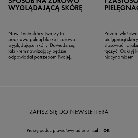
SPOSÓB NA ZDROWO
I ZASTOS
WYGLĄDAJĄCĄ SKÓRĘ
PIELĘGNA
Nawilżenie skóry twarzy to
Poznaj właściwo
podstawa pełnej blasku i zdrowo
pielęgnacji skór
wyglądającej skóry. Dowiedz się,
stosować i z jaki
jaki krem nawilżający będzie
łączyć. Odkryj k
odpowiadał potrzebom Twojej
niacynamidem.
skóry.
ZAPISZ SIĘ DO NEWSLETTERA