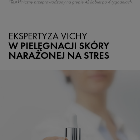
*Test kliniczny przeprowadzony na grupie 42 kobiet po 4 tygodniach.
EKSPERTYZA VICHY
W PIELĘGNACJI SKÓRY
NARAŻONEJ NA STRES