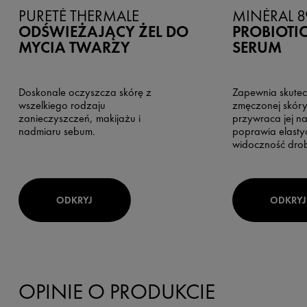
PURETÉ THERMALE
MINÉRAL 8
ODŚWIEŻAJĄCY ŻEL DO
PROBIOTI
MYCIA TWARZY
SERUM
Doskonale oczyszcza skórę z
Zapewnia skutec
wszelkiego rodzaju
zmęczonej skóry
zanieczyszczeń, makijażu i
przywraca jej na
nadmiaru sebum.
poprawia elasty
widoczność drobn
ODKRYJ
ODKRYJ
OPINIE O PRODUKCIE