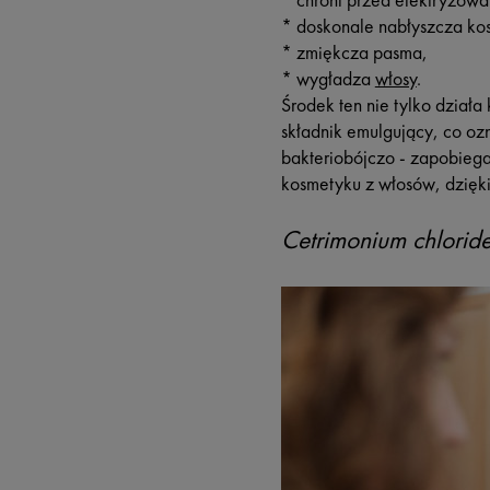
* chroni przed elektryzowa
* doskonale nabłyszcza ko
* zmiękcza pasma,
* wygładza
włosy
.
Środek ten nie tylko działa
składnik emulgujący, co oz
bakteriobójczo - zapobiega
kosmetyku z włosów, dzięki
Cetrimonium chlorid