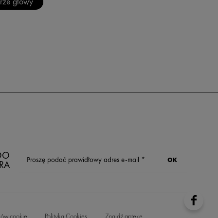
órze głowy
 DO
RA
ków cookie
Polityka Cookies
Znajdź aptekę