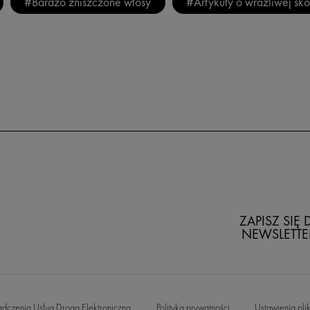
#Bardzo zniszczone włosy
#Artykuły o wrażliwej sk
ZAPISZ SIĘ
NEWSLETTE
adczenia Usług Drogą Elektroniczną
Polityka prywatności
Ustawienia pli