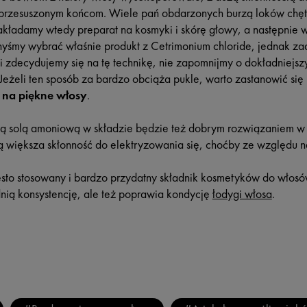
 przesuszonym końcom. Wiele pań obdarzonych burzą loków chętni
kładamy wtedy preparat na kosmyki i skórę głowy, a następnie
yśmy wybrać właśnie produkt z Cetrimonium chloride, jednak zad
li zdecydujemy się na tę technikę, nie zapomnijmy o dokładniejs
eżeli ten sposób za bardzo obciąża pukle, warto zastanowić s
 na piękne włosy
.
solą amoniową w składzie będzie też dobrym rozwiązaniem w c
ą większa skłonność do elektryzowania się, choćby ze względu n
ęsto stosowany i bardzo przydatny składnik kosmetyków do włosów
nią konsystencję, ale też poprawia kondycję
łodygi włosa
.