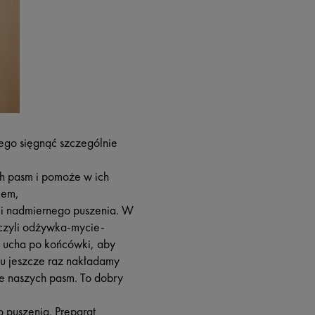
ego sięgnąć szczególnie
ch pasm i pomoże w ich
iem,
a i nadmiernego puszenia. W
 czyli odżywka-mycie-
 ucha po końcówki, aby
nu jeszcze raz nakładamy
e naszych pasm. To dobry
 puszenia. Preparat