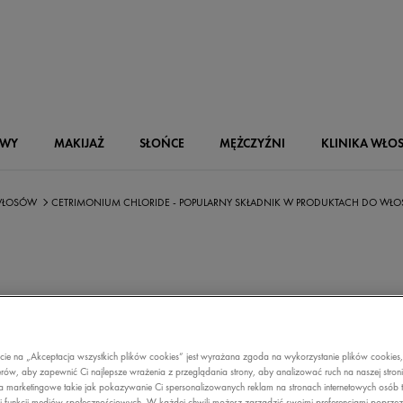
OWY
MAKIJAŻ
SŁOŃCE
MĘŻCZYŹNI
KLINIKA WŁO
 WŁOSÓW
CETRIMONIUM CHLORIDE - POPULARNY SKŁADNIK W PRODUKTACH DO WŁ
MONIUM CHLOR
ecie na „Akceptacja wszystkich plików cookies” jest wyrażana zgoda na wykorzystanie plików cookies
ARNY SKŁADNI
rów, aby zapewnić Ci najlepsze wrażenia z przeglądania strony, aby analizować ruch na naszej stron
a marketingowe takie jak pokazywanie Ci spersonalizowanych reklam na stronach internetowych osób t
i funkcji mediów społecznościowych. W każdej chwili możesz zarządzić swoimi preferencjami poprze