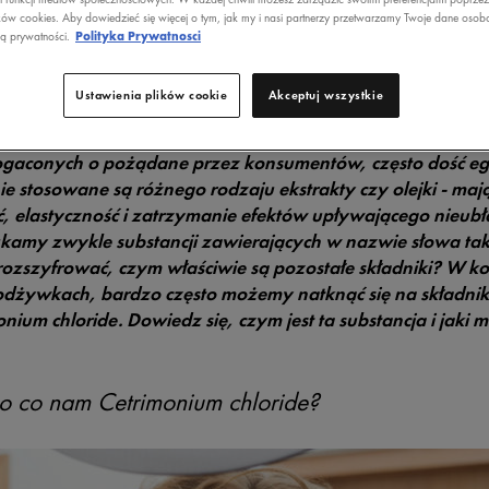
ków cookies. Aby dowiedzieć się więcej o tym, jak my i nasi partnerzy przetwarzamy Twoje dane osob
UKTACH DO W
ką prywatności.
Polityka Prywatnosci
Ustawienia plików cookie
Akceptuj wszystkie
je nam całe mnóstwo produktów - producenci prześcigają 
gaconych o pożądane przez konsumentów, często dość egz
ie stosowane są różnego rodzaju ekstrakty czy olejki - ma
ć, elastyczność i zatrzymanie efektów upływającego nieubł
amy zwykle substancji zawierających w nazwie słowa takie
ozszyfrować, czym właściwie są pozostałe składniki? W 
dżywkach, bardzo często możemy natknąć się na składnik
nium chloride. Dowiedz się, czym jest ta substancja i jaki
po co nam Cetrimonium chloride?