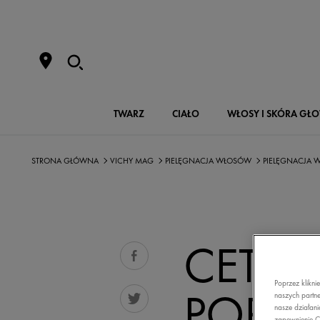
TWARZ
CIAŁO
WŁOSY I SKÓRA GŁ
STRONA GŁÓWNA
VICHY MAG
PIELĘGNACJA WŁOSÓW
PIELĘGNACJA
CETRI
Poprzez klikni
POPUL
naszych partne
nasze działani
zapewnienie C