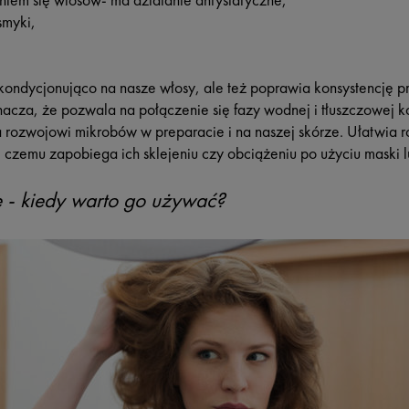
niem się włosów- ma działanie antystatyczne,
smyki,
 kondycjonująco na nasze włosy, ale też poprawia konsystencję p
nacza, że pozwala na połączenie się fazy wodnej i tłuszczowej k
 rozwojowi mikrobów w preparacie i na naszej skórze. Ułatwia 
 czemu zapobiega ich sklejeniu czy obciążeniu po użyciu maski 
e - kiedy warto go używać?