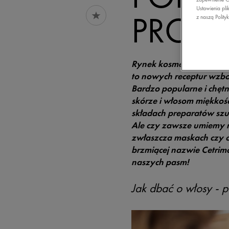
Ustawienia pli
PROD
z naszą Polity
Rynek kosmetyczny oferu
to nowych receptur wzbo
Bardzo popularne i chętn
skórze i włosom miękkoś
składach preparatów szuk
Ale czy zawsze umiemy r
zwłaszcza maskach czy o
brzmiącej nazwie Cetrimo
naszych pasm!
Jak dbać o włosy - 