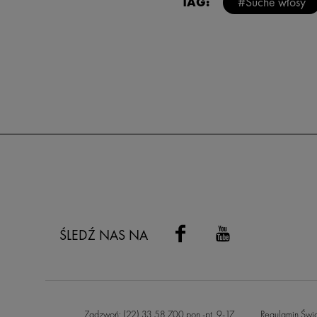
TAG:
#Suche włosy
ŚLEDŹ NAS NA
Zadzwoń: (22) 33 58 700 pon.-pt. 9-17
Regulamin Świ