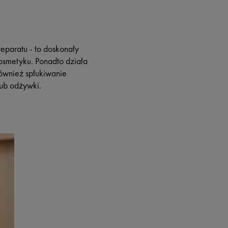
reparatu - to doskonały
osmetyku. Ponadto działa
również spłukiwanie
lub odżywki.