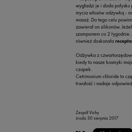
wygładzi je i doda połysku
mycia włosów odżywką - na
masaż. Do tego celu powinn
zawierał on silikonów. Jeże
szamponem co 2 tygodnie. J
również doskonała
recepta
Odżywka z czwartorzędową 
kiedy to nasze kosmyki maj
czapek.
Cetrimonium chloride to cz
trwałość i nadaje odpowied
Zespół Vichy
środa 30 sierpnia 2017