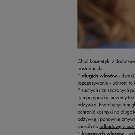
Choć kosmetyki z dodatkie
posiadaczki:
*
długich włosów
- dzięki
rozczesywaniu - uchroni to
* suchych i zniszczonych p
tym przypadku możemy też u
odżywka. Przed umyciem g
ochronić kosmyki na długoś
odżywkę i ponownie zmywam
sposób na
odbudowę znisz
*
kręconych włosów
- są 