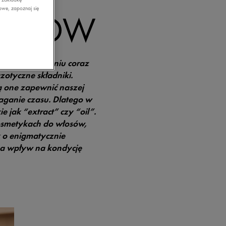
owe, zapoznaj się
ŁOSÓW
się w wymyślaniu coraz
otyczne składniki.
ją one zapewnić naszej
aganie czasu. Dlatego w
 jak “extract” czy “oil”.
kosmetykach do włosów,
 o enigmatycznie
 ma wpływ na kondycję