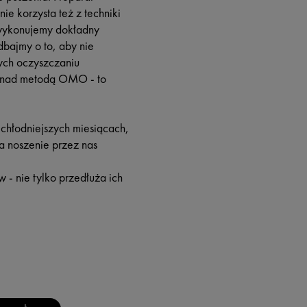
e korzysta też z techniki
 wykonujemy dokładny
bajmy o to, aby nie
zych oczyszczaniu
ię nad metodą OMO - to
hłodniejszych miesiącach,
a noszenie przez nas
 - nie tylko przedłuża ich