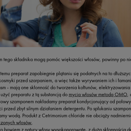
m tego składnika mogą pomóc większości włosów, powinny po ni
 temu preparat zapobiegnie plątaniu się podatnych na to dłuższy
 kosmyki przed szarpaniem, a więc także wyrywaniem ich i łaman
asm - mają one skłonność do tworzenia kołtunów, elektryzowani
żyć preparatu z tą substancją do
mycia włosów metodą OMO
,
łowy szamponem nakładamy preparat kondycjonujący od połowy
ci przed zbyt silnym działaniem detergentu. Po spłukaniu szampo
y wodą. Produkt z Cetrimonium chloride nie obciąży nadmierni
czonych włosów
,
to bowiem z natury włosy wysokoporowate, z dużą skłonnością do