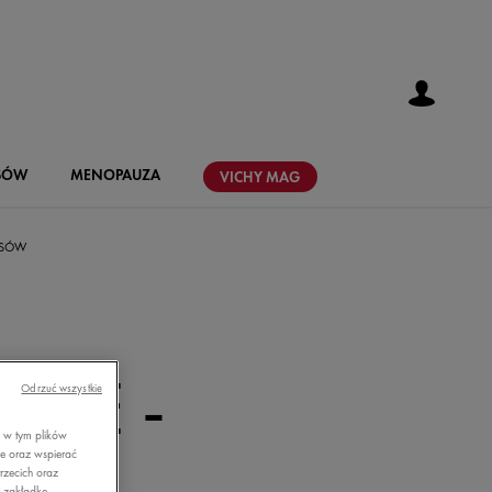
SÓW
MENOPAUZA
VICHY
MAG
OSÓW
IDE -
Odrzuć wszystkie
, w tym plików
K W
ie oraz wspierać
rzecich oraz
z zakładkę