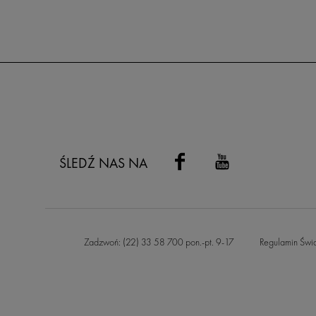
ŚLEDŹ NAS NA
Zadzwoń: (22) 33 58 700 pon.-pt. 9-17
Regulamin Świ