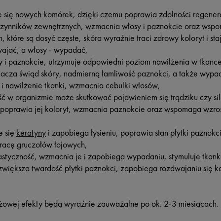
 się nowych komórek, dzięki czemu poprawia zdolności regenera
czynników zewnętrznych, wzmacnia włosy i paznokcie oraz wspo
, które są dosyć częste, skóra wyraźnie traci zdrowy koloryt i st
wajać, a włosy - wypadać,
 i paznokcie, utrzymuje odpowiedni poziom nawilżenia w tkance
acza świąd skóry, nadmierną łamliwość paznokci, a także wypad
 i nawilżenie tkanki, wzmacnia cebulki włosów,
lość w organizmie może skutkować pojawieniem się trądziku czy s
i poprawia jej koloryt, wzmacnia paznokcie oraz wspomaga wzro
e się
keratyny
i zapobiega łysieniu, poprawia stan płytki paznokc
pracę gruczołów łojowych,
lastyczność, wzmacnia je i zapobiega wypadaniu, stymuluje tkan
 zwiększa twardość płytki paznokci, zapobiega rozdwajaniu się
żowej efekty będą wyraźnie zauważalne po ok. 2-3 miesiącach.