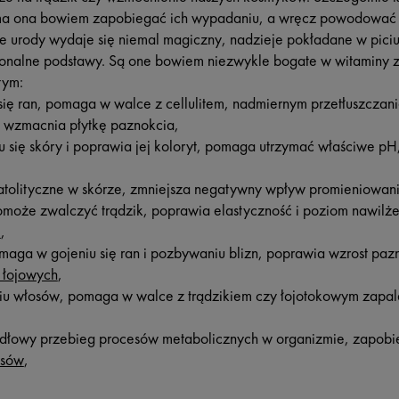
- ma ona bowiem zapobiegać ich wypadaniu, a wręcz powodować
e urody wydaje się niemal magiczny, nadzieje pokładane w piciu 
onalne podstawy. Są one bowiem niezwykle bogate w witaminy z 
tym:
 się ran, pomaga w walce z cellulitem, nadmiernym przetłuszczan
i wzmacnia płytkę paznokcia,
u się skóry i poprawia jej koloryt, pomaga utrzymać właściwe pH
ratolityczne w skórze, zmniejsza negatywny wpływ promieniowan
omoże zwalczyć trądzik, poprawia elastyczność i poziom nawilże
m
,
omaga w gojeniu się ran i pozbywaniu blizn, poprawia wzrost pa
 łojowych
,
u włosów, pomaga w walce z trądzikiem czy łojotokowym zapal
dłowy przebieg procesów metabolicznych w organizmie, zapobi
osów
,