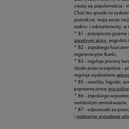
cieszy się popularnością 
Choć ten sposób na zyskani
paznokcie, mają swoje racj
makro- i mikroelementy, w 
* B1 - przyspiesza gojenie
zapalnymi skóry
, pogrubia 
* B2 - zapobiega łuszczeni
regeneracyjne tkanki,
* B3 - reguluje procesy ke
działa przeciwzapalnie - p
reguluje wydzielanie
sebu
* B5 - nawilża, łagodzi, p
poprawną pracę
gruczołów
* B6 - zapobiega wypadani
metabolizm aminokwasów,
* B7 - odpowiada za prawi
i
nadmierne wypadanie wł