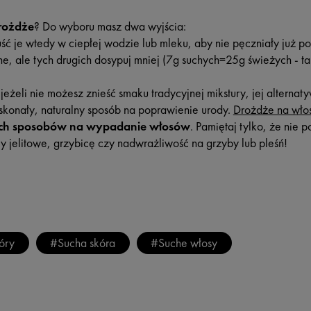
drożdże
? Do wyboru masz dwa wyjścia:
ść je wtedy w ciepłej wodzie lub mleku, aby nie pęczniały już p
e, ale tych drugich dosypuj mniej (7g suchych=25g świeżych - ta
 jeżeli nie możesz znieść smaku tradycyjnej mikstury, jej alterna
skonały, naturalny sposób na poprawienie urody.
Drożdże na wło
h sposobów na wypadanie włosów
. Pamiętaj tylko, że nie
y jelitowe, grzybicę czy nadwrażliwość na grzyby lub pleśń!
óry
#Sucha skóra
#Suche włosy