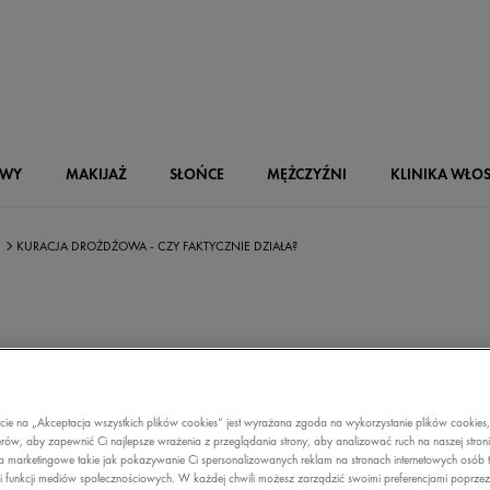
OWY
MAKIJAŻ
SŁOŃCE
MĘŻCZYŹNI
KLINIKA WŁO
KURACJA DROŻDŻOWA - CZY FAKTYCZNIE DZIAŁA?
CJA DROŻDŻOW
ecie na „Akceptacja wszystkich plików cookies” jest wyrażana zgoda na wykorzystanie plików cookies
AKTYCZNIE DZI
rów, aby zapewnić Ci najlepsze wrażenia z przeglądania strony, aby analizować ruch na naszej stron
a marketingowe takie jak pokazywanie Ci spersonalizowanych reklam na stronach internetowych osób t
i funkcji mediów społecznościowych. W każdej chwili możesz zarządzić swoimi preferencjami poprze