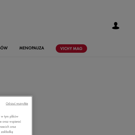
SÓW
MENOPAUZA
VICHY
MAG
A -
Odrzuć wszystkie
, w tym plików
AŁA?
ie oraz wspierać
rzecich oraz
z zakładkę