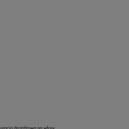
kuracja drożdżowa na włosy