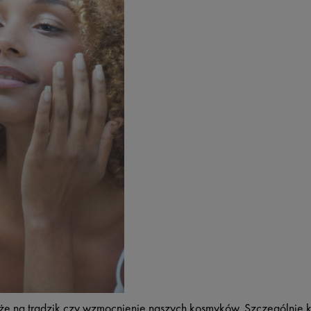
że na trądzik czy wzmocnienie naszych kosmyków. Szczególnie 