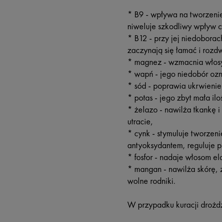
* B9 - wpływa na tworzenie
niweluje szkodliwy wpływ 
* B12 - przy jej niedoborach
zaczynają się łamać i rozd
* magnez - wzmacnia włosy
* wapń - jego niedobór ozn
* sód - poprawia ukrwienie
* potas - jego zbyt mała i
* żelazo - nawilża tkankę 
utracie,
* cynk - stymuluje tworzeni
antyoksydantem, reguluje 
* fosfor - nadaje włosom e
* mangan - nawilża skórę,
wolne rodniki.
W przypadku kuracji drożd