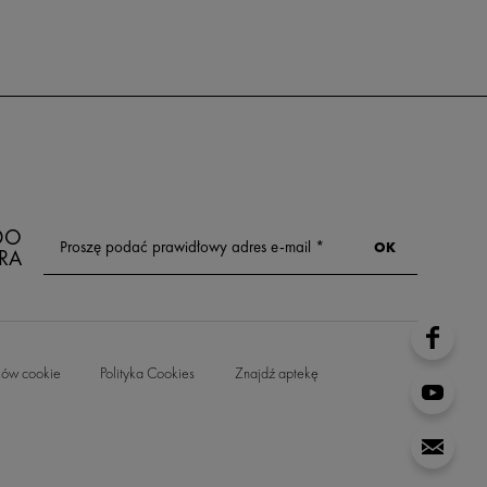
 DO
RA
ków cookie
Polityka Cookies
Znajdź aptekę