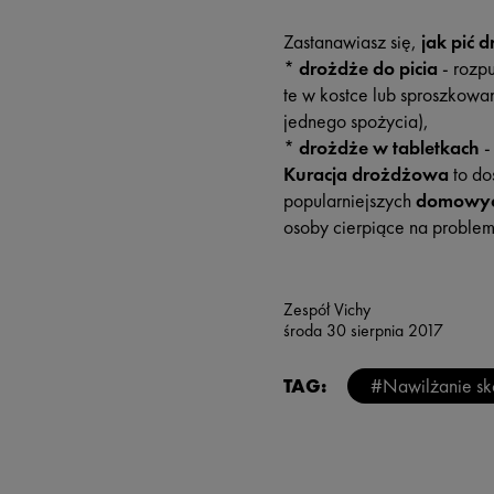
Zastanawiasz się,
jak pić 
*
drożdże do picia
- rozpu
te w kostce lub sproszkowan
jednego spożycia),
*
drożdże w tabletkach
-
Kuracja drożdżowa
to do
popularniejszych
domowyc
osoby cierpiące na problem
Zespół Vichy
środa 30 sierpnia 2017
TAG:
#Nawilżanie sk