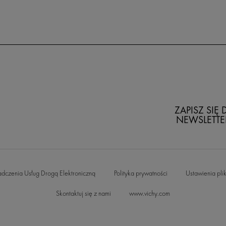
ZAPISZ SIĘ
NEWSLETTE
adczenia Usług Drogą Elektroniczną
Polityka prywatności
Ustawienia pli
Skontaktuj się z nami
www.vichy.com