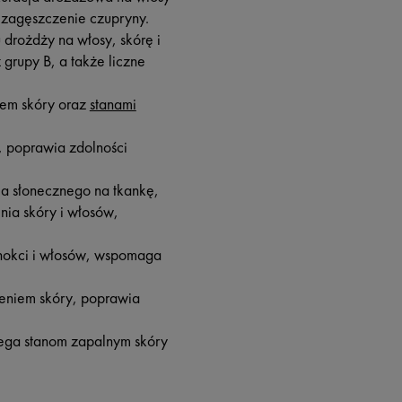
 zagęszczenie czupryny.
drożdży na włosy, skórę i
grupy B, a także liczne
iem skóry oraz
stanami
, poprawia zdolności
ia słonecznego na tkankę,
nia skóry i włosów,
znokci i włosów, wspomaga
eniem skóry, poprawia
ega stanom zapalnym skóry