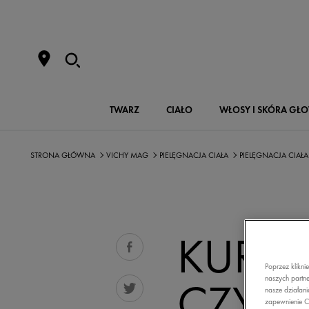
TWARZ
CIAŁO
WŁOSY I SKÓRA GŁ
STRONA GŁÓWNA
VICHY MAG
PIELĘGNACJA CIAŁA
PIELĘGNACJA CIAŁA
KURA
Poprzez klikni
CZY F
naszych partne
nasze działani
zapewnienie C