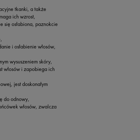
cyjne tkanki, a także
maga ich wzrost,
aje się osłabiona, paznokcie
,
anie i osłabienie włosów,
ilnym wysuszeniem skóry,
st włosów i zapobiega ich
iowej, jest doskonałym
kę do odnowy,
 końcówek włosów, zwalcza