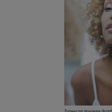
Zazwyczaj stosujemy drożd