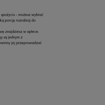
o spożyciu - możesz wybrać
ką porcję rozrabiaj do
tywę znajdziesz w aptece.
sy
są jednym z
 powinny jej przeprowadzać