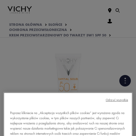
STRONA GŁÓWNA
SŁOŃCE
OCHRONA PRZECIWSŁONECZNA
KREM PRZECIWSTARZENIOWY DO TWARZY 3W1 SPF 50
FORMUŁA BOGATA W
SKŁADNIKI AKTYWNE
Odrzuć wszystkie
Poprzez klikniecie na „Akceptacja wszystkich plików cookies” jest wyrażana zgoda na
PODSTAWOWE INFORMACJE
wykorzystanie plików cookies, w tym plików naszych partnerów, aby zapewnić Ci
O PRODUKCIE
najlepsze wrażenia z przeglądania strony, aby analizować ruch na naszej stronie oraz
wspierać nasze działania marketingowe takie jak pokazywanie Ci spersonalizowanych
OPINIE O PRODUKCIE
reklam na stronach internetowych osób trzecich oraz zapewnienie Ci funkcji mediów