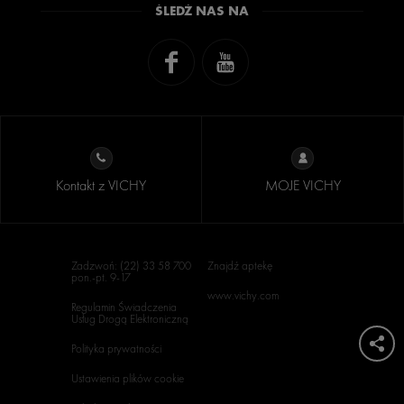
ŚLEDŹ NAS NA
Kontakt z VICHY
MOJE VICHY
Zadzwoń: (22) 33 58 700
Znajdź aptekę
pon.-pt. 9-17
www.vichy.com
Regulamin Świadczenia
Usług Drogą Elektroniczną
Polityka prywatności
Ustawienia plików cookie