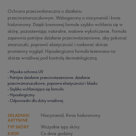
Ochrona przeciwsłoneczna o działaniu
przeciwzmarszczkowym. Wzbogacony o niacynamid i kwas
hialuronowy. Dzięki kremowej formule szybko wchłania się w
skórę, pozostawiając naturalne, matowe wykończenie. Formuła
zapewnia potrójne działanie przeciwstarzeniowe, aby pokonać
zmarszczki, poprawić elastyczność i nadawać skórze
promienny wygląd. Hipoalergiczna formuła testowana na
skórze wrażliwej pod kontrolą dermatologiczną.
- Wysoka ochrona UV
- Potrójne działanie przeciwstarzeniowe: działanie
przeciwzmarszczkowe, poprawa elastyczności i blasku
- Szybko wchłaniająca się formuła
- Hipoalergiczny
- Odpowiedni dla skóry wrażliwej
Niacynamid, Kwas hialuronowy
SKŁADNIKI
AKTYWNE
Wszystkie typy skóry
TYP SKÓRY
Co dwie godziny
KIEDY