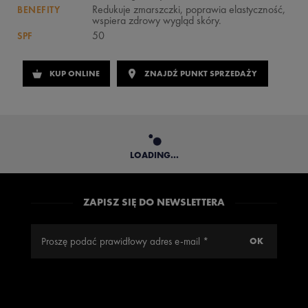
Redukuje zmarszczki, poprawia elastyczność,
BENEFITY
wspiera zdrowy wygląd skóry.
50
SPF
KUP ONLINE
ZNAJDŹ PUNKT SPRZEDAŻY
LOADING...
ZAPISZ SIĘ DO NEWSLETTERA