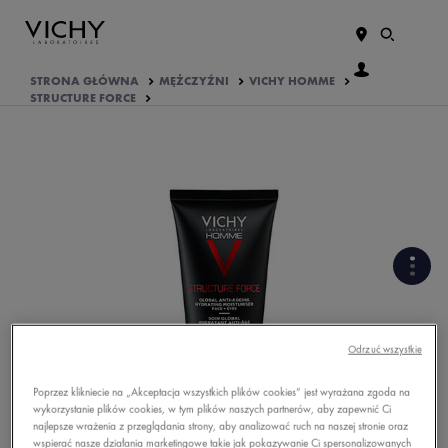
STRONA GŁÓWNA
MĘŻCZYŹNI
VICHY HOMME
STRUCTURE FORCE
FORMUŁA BOGATA W
SKŁADNIKI AKTYWNE
Odrzuć wszystkie
PODSTAWOWE INFORMACJE O
PRODUKCIE
Poprzez klikniecie na „Akceptacja wszystkich plików cookies” jest wyrażana zgoda na
wykorzystanie plików cookies, w tym plików naszych partnerów, aby zapewnić Ci
najlepsze wrażenia z przeglądania strony, aby analizować ruch na naszej stronie oraz
OPINIE O PRODUKCIE
wspierać nasze działania marketingowe takie jak pokazywanie Ci spersonalizowanych