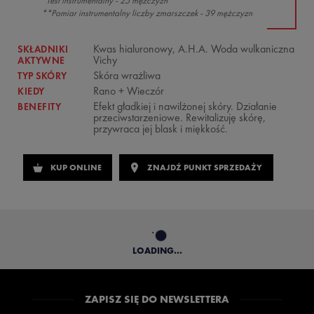
*Test instrumentalny - 25 mężczyzn
**Pomiar instrumentalny liczby zmarszczek - 39 mężczyzn
Kwas hialuronowy, A.H.A. Woda wulkaniczna
SKŁADNIKI
Vichy
AKTYWNE
Skóra wrażliwa
TYP SKÓRY
Rano + Wieczór
KIEDY
Efekt gładkiej i nawilżonej skóry. Działanie
BENEFITY
przeciwstarzeniowe. Rewitalizuję skórę,
przywraca jej blask i miękkość.
KUP ONLINE
ZNAJDŹ PUNKT SPRZEDAŻY
LOADING...
ZAPISZ SIĘ DO NEWSLETTERA