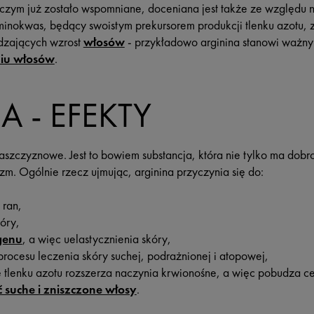
 czym już zostało wspomniane, doceniana jest także ze względu
aminokwas, będący swoistym prekursorem produkcji tlenku azotu,
dzających wzrost
włosów
- przykładowo arginina stanowi ważny 
iu włosów
.
A - EFEKTY
łaszczyznowe. Jest to bowiem substancja, która nie tylko ma dob
izm. Ogólnie rzecz ujmując, arginina przyczynia się do:
 ran,
óry,
genu
, a więc uelastycznienia skóry,
 procesu leczenia skóry suchej, podrażnionej i atopowej,
 tlenku azotu rozszerza naczynia krwionośne, a więc pobudza c
suche i zniszczone włosy
.