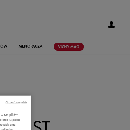
SÓW
MENOPAUZA
VICHY
MAG
Odrzuć wszystkie
, w tym plików
 JEST
ie oraz wspierać
rzecich oraz
z zakładkę