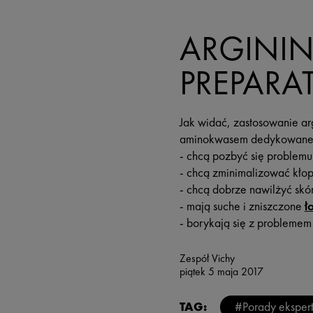
ARGININ
PREPARA
Jak widać, zastosowanie ar
aminokwasem dedykowane s
- chcą pozbyć się problemu 
- chcą zminimalizować kło
- chcą dobrze nawilżyć skó
- mają suche i zniszczone
ł
- borykają się z probleme
Zespół Vichy
piątek 5 maja 2017
TAG:
#Porady eksper