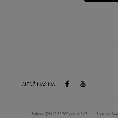
ŚLEDŹ NAS NA
Zadzwoń: (22) 33 58 700 pon.-pt. 9-17
Regulamin Świ