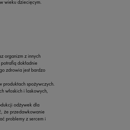
w wieku dziecięcym.
z organizm z innych
potrafią dokładnie
go zdrowia jest bardzo
e w produktach spożywczych.
ch włoskich i laskowych,
odukcji odżywek dla
ać, że przedawkowanie
ać problemy z sercem i