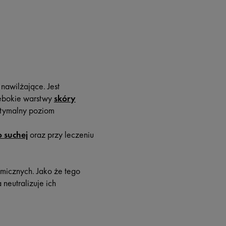
nawilżające. Jest
łębokie warstwy
skóry
ptymalny poziom
 suchej
oraz przy leczeniu
emicznych. Jako że tego
neutralizuje ich