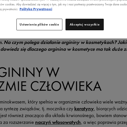
ków cookies. Aby dowiedzieć się więcej o tym, jak my i nasi partnerzy przetwarzamy Twoje dane osob
DZIAŁA?
ką prywatności.
Polityka Prywatnosci
Ustawienia plików cookie
Akceptuj wszystkie
m aminokwasem, który w ostatnich latach znajduje szerokie
 Na czym polega działanie argininy w kosmetykach? Jakie
i dowiedz się dlaczego arginina w kosmetyce ma tak duże z
GININY W
ZMIE CZŁOWIEKA
aminokwasem, który spełnia w organizmie człowieka wiele ważnyc
a syntezę związków, tj. mocznika czy
keratyny
, biorących udzi
a jest również znacząca dla układu krwionośnego, bowiem stano
a za rozszerzanie
naczyń włosowatych
, a więc poprawia prze