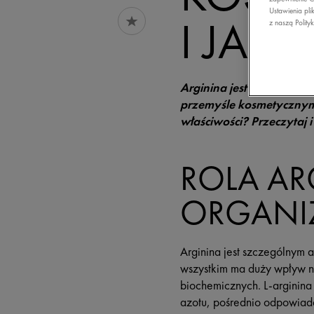
Ustawienia pli
I JAK 
z naszą Polity
Arginina jest naturalny
przemyśle kosmetycznym.
właściwości? Przeczytaj 
ROLA AR
ORGANI
Arginina jest szczególnym 
wszystkim ma duży wpływ n
biochemicznych. L-arginin
azotu, pośrednio odpowiad