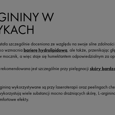
GININY W
YKACH
tała szczególnie doceniona ze względu na swoje silne zdolności 
ylko wzmacnia
barierę hydrolipidową
, ale także, przenikając g
 w mocznik, a więc staje się humektantem odpowiedzialnym za o
a rekomendowana jest szczególnie przy pielęgnacji
skóry bardzo
gininą wykorzystywane są przy laseroterapii oraz peelingach ch
korzystują wiele substancji mocno drażniących skórę, L-arginina 
mfortowe efekty.