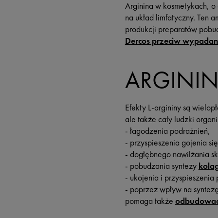
Arginina w kosmetykach, o
na układ limfatyczny. Ten 
produkcji preparatów pobu
Dercos przeciw wypadan
ARGININ
Efekty L-argininy są wielop
ale także cały ludzki organ
- łagodzenia podrażnień,
- przyspieszenia gojenia się
- dogłębnego nawilżania sk
- pobudzania syntezy
kola
- ukojenia i przyspieszenia
- poprzez wpływ na syntezę
pomaga także
odbudować 