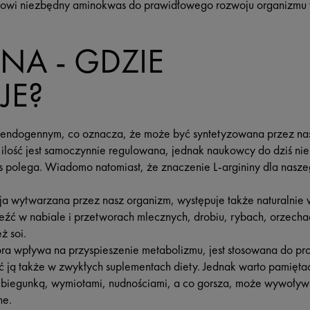
anowi niezbędny aminokwas do prawidłowego rozwoju organizmu 
NA - GDZIE
JE?
 endogennym, co oznacza, że może być syntetyzowana przez nas
ilość jest samoczynnie regulowana, jednak naukowcy do dziś nie 
s polega. Wiadomo natomiast, że znaczenie L-argininy dla nasze
ancja wytwarzana przez nasz organizm, występuje także naturalni
leźć w nabiale i przetworach mlecznych, drobiu, rybach, orzecha
ż soi.
tóra wpływa na przyspieszenie metabolizmu, jest stosowana do pr
 ją także w zwykłych suplementach diety. Jednak warto pamięt
ę biegunką, wymiotami, nudnościami, a co gorsza, może wywoływ
ne.