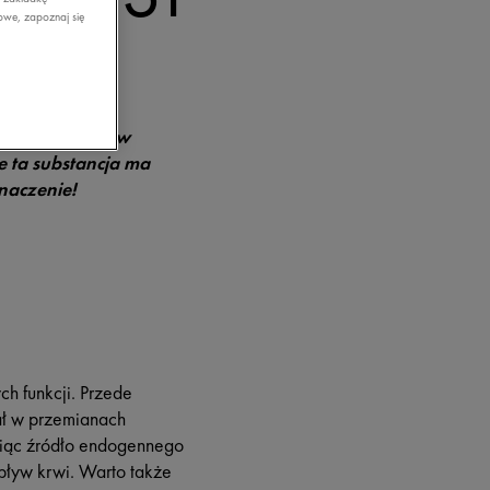
owe, zapoznaj się
 zastosowanie w
 ta substancja ma
naczenie!
h funkcji. Przede
ał w przemianach
wiąc źródło endogennego
pływ krwi. Warto także