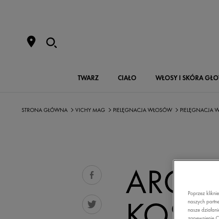
TWARZ
CIAŁO
WŁOSY I SKÓRA GŁ
STRONA GŁÓWNA
VICHY MAG
PIELĘGNACJA WŁOSÓW
PIELĘGNACJA
ARGI
Poprzez klikni
KOSME
naszych partne
nasze działani
zapewnienie C