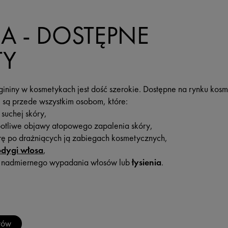
A - DOSTĘPNE
TY
gininy w kosmetykach jest dość szerokie. Dostępne na rynku kos
ą przede wszystkim osobom, które:
suchej skóry,
potliwe objawy atopowego zapalenia skóry,
rę po drażniących ją zabiegach kosmetycznych,
odygi włosa
,
m nadmiernego wypadania włosów lub
łysienia
.
tów