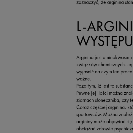
zaznaczyć, że arginina st
L-ARGINI
WYSTĘPU
Arginina jest aminokwasem
związków chemicznych. Jej 
wyjaśnić na czym ten proce
ważne.
Poza tym, iż jest to subst
Pewne jej ilości można zna
ziarnach słonecznika, czy te
Coraz częściej arginina, k
sportowców. Można znaleźć
argininy może objawiać si
obciążać zdrowie psychicz