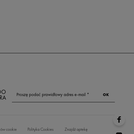
 DO
RA
ków cookie
Polityka Cookies
Znajdź aptekę