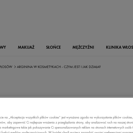
OWY
MAKIJAŻ
SŁOŃCE
MĘŻCZYŹNI
KLINIKA WŁO
 WŁOSÓW
ARGININA W KOSMETYKACH - CZYM JEST I JAK DZIAŁA?
NINA W
ecie na „Akceptacja wszystkich plików cookies” jest wyrażana zgoda na wykorzystanie plików cookies
TYKACH - CZYM
rów, aby zapewnić Ci najlepsze wrażenia z przeglądania strony, aby analizować ruch na naszej stron
a marketingowe takie jak pokazywanie Ci spersonalizowanych reklam na stronach internetowych osób t
i funkcji mediów społecznościowych. W każdej chwili możesz zarządzić swoimi preferencjami poprze