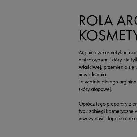
ROLA AR
KOSMET
Arginina w kosmetykach zos
aminokwasem, który nie t
właściwej
, przemienia się
nawodnienia.
To właśnie dlatego arginin
skóry atopowej.
Oprócz tego preparaty z ar
typu zabiegi kosmetyczne wy
inwazyjność i łagodzi nieko