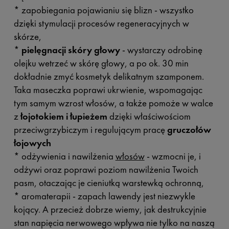
* zapobiegania pojawianiu się blizn - wszystko
dzięki stymulacji procesów regeneracyjnych w
skórze,
*
pielęgnacji skóry głowy
- wystarczy odrobinę
olejku wetrzeć w skórę głowy, a po ok. 30 min
dokładnie zmyć kosmetyk delikatnym szamponem.
Taka maseczka poprawi ukrwienie, wspomagając
tym samym wzrost włosów, a także pomoże w walce
z
łojotokiem i łupieżem
dzięki właściwościom
przeciwgrzybiczym i regulującym pracę
gruczołów
łojowych
* odżywienia i nawilżenia
włosów
- wzmocni je, i
odżywi oraz poprawi poziom nawilżenia Twoich
pasm, otaczając je cieniutką warstewką ochronną,
* aromaterapii - zapach lawendy jest niezwykle
kojący. A przecież dobrze wiemy, jak destrukcyjnie
stan napięcia nerwowego wpływa nie tylko na naszą