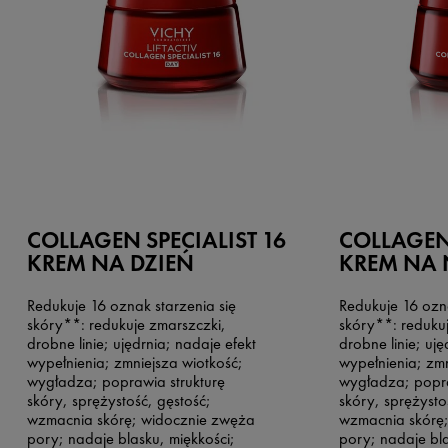
COLLAGEN SPECIALIST 16
COLLAGEN 
KREM NA DZIEŃ
KREM NA
Redukuje 16 oznak starzenia się
Redukuje 16 ozna
skóry**: redukuje zmarszczki,
skóry**: reduku
drobne linie; ujędrnia; nadaje efekt
drobne linie; uję
wypełnienia; zmniejsza wiotkość;
wypełnienia; zmn
wygładza; poprawia strukturę
wygładza; popra
skóry, sprężystość, gęstość;
skóry, sprężysto
wzmacnia skórę; widocznie zwęża
wzmacnia skórę
pory; nadaje blasku, miękkości;
pory; nadaje bla