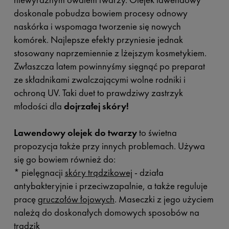
doskonale pobudza bowiem procesy odnowy
naskórka i wspomaga tworzenie się nowych
komórek. Najlepsze efekty przyniesie jednak
stosowany naprzemiennie z lżejszym kosmetykiem.
Zwłaszcza latem powinnyśmy sięgnąć po preparat
ze składnikami zwalczającymi wolne rodniki i
ochroną UV. Taki duet to prawdziwy zastrzyk
młodości dla
dojrzałej skóry!
Lawendowy olejek do twarzy
to świetna
propozycja także przy innych problemach. Używa
się go bowiem również do:
* pielęgnacji
skóry trądzikowej
- działa
antybakteryjnie i przeciwzapalnie, a także reguluje
pracę
gruczołów łojowych
. Maseczki z jego użyciem
należą do doskonałych domowych sposobów na
trądzik