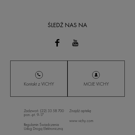
ŚLEDŹ NAS NA
Kontakt z VICHY
MOJE VICHY
Zadzwoń: (22) 33 58 700
Znajdź aptekę
pon.-pt. 9-17
www.vichy.com
Regulamin Świadczenia
Usług Drogą Elektroniczną