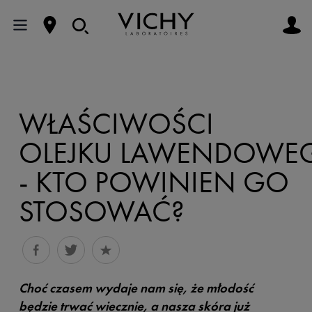
WŁAŚCIWOŚCI
OLEJKU LAWENDOWE
- KTO POWINIEN GO
STOSOWAĆ?
Choć czasem wydaje nam się, że młodość
będzie trwać wiecznie, a nasza skóra już