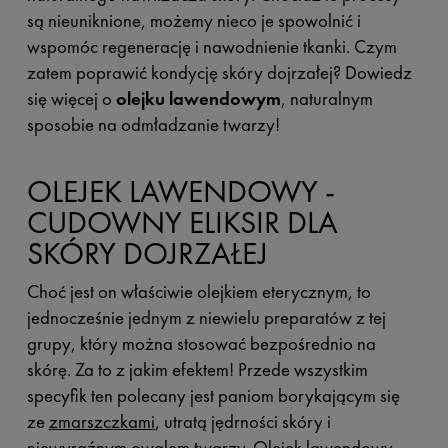
są nieuniknione, możemy nieco je spowolnić i
wspomóc regenerację i nawodnienie tkanki. Czym
zatem poprawić kondycję skóry dojrzałej? Dowiedz
się więcej o
olejku lawendowym
, naturalnym
sposobie na odmładzanie twarzy!
OLEJEK LAWENDOWY -
CUDOWNY ELIKSIR DLA
SKÓRY DOJRZAŁEJ
Choć jest on właściwie olejkiem eterycznym, to
jednocześnie jednym z niewielu preparatów z tej
grupy, który można stosować bezpośrednio na
skórę. Za to z jakim efektem! Przede wszystkim
specyfik ten polecany jest paniom borykającym się
ze
zmarszczkami
, utratą jędrności skóry i
niewyraźnym owalem twarzy. Olejek lawendowy