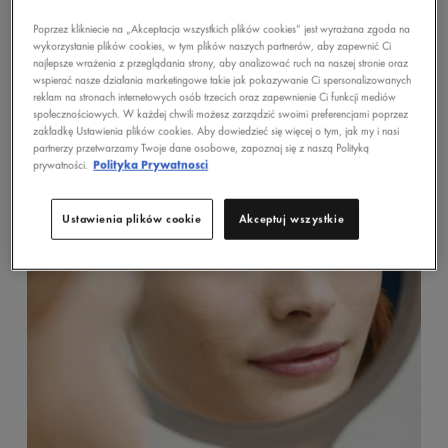
STOSOWAĆ?
Poprzez klikniecie na „Akceptacja wszystkich plików cookies” jest wyrażana zgoda na
wykorzystanie plików cookies, w tym plików naszych partnerów, aby zapewnić Ci
najlepsze wrażenia z przeglądania strony, aby analizować ruch na naszej stronie oraz
wspierać nasze działania marketingowe takie jak pokazywanie Ci spersonalizowanych
reklam na stronach internetowych osób trzecich oraz zapewnienie Ci funkcji mediów
społecznościowych. W każdej chwili możesz zarządzić swoimi preferencjami poprzez
zakładkę Ustawienia plików cookies. Aby dowiedzieć się więcej o tym, jak my i nasi
partnerzy przetwarzamy Twoje dane osobowe, zapoznaj się z naszą Polityką
prywatności.
Polityka Prywatnosci
Ustawienia plików cookie
Akceptuj wszystkie