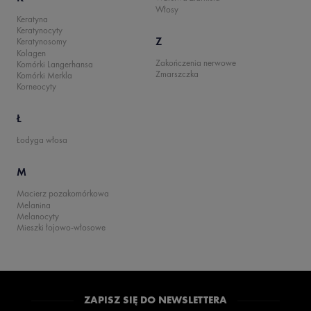
Włosy
Keratyna
Keratynocyty
Z
Keratynosomy
Kolagen
Zakończenia nerwowe
Komórki Langerhansa
Zmarszczka
Komórki Merkla
Korneocyty
Ł
Łodyga włosa
M
Macierz pozakomórkowa
Melanina
Melanocyty
Mieszki łojowo-włosowe
ZAPISZ SIĘ DO NEWSLETTERA