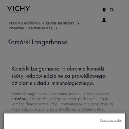
STRONA GŁÓWNA
CENTRUM SKÓRY
KOMÓRKI LANGERHANSA
Komórki Langerhansa
Komórki Langerhansa to obronne komórki
skóry, odpowiedzialne za prawidłowego
działanie układu immunologicznego.
Komórki Langerhansa to obronne komórki skóry obecne w
naskórku
, a dokładnie w jego warstwie podstawnej. Są to
komórki dendrytyczne (czyli: prezentujące antygen), które są
współodpowiedzialne za prawidłowe działanie systemu
odpornościowego. Posiadają duże ziarnistości, nazywane
ziarnistościami Birbecka. Nazwa komórek pochodzi od
Odrzuć wszystkie
nazwiska Paula Langerhansa, niemieckiego patologa. Komórki