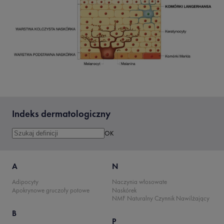
Indeks dermatologiczny
A
N
Adipocyty
Naczynia włosowate
Apokrynowe gruczoły potowe
Naskórek
NMF Naturalny Czynnik Nawilżający
B
P