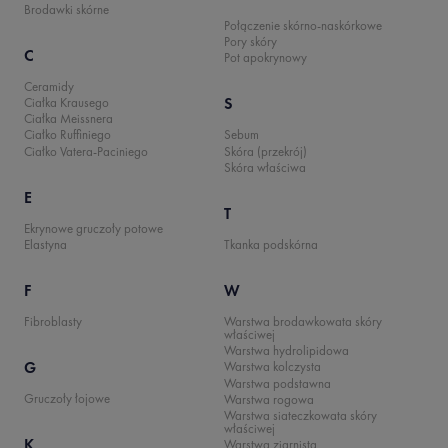
Brodawki skórne
Połączenie skórno-naskórkowe
Pory skóry
C
Pot apokrynowy
Ceramidy
S
Ciałka Krausego
Ciałka Meissnera
Ciałko Ruffiniego
Sebum
Ciałko Vatera-Paciniego
Skóra (przekrój)
Skóra właściwa
E
T
Ekrynowe gruczoły potowe
Elastyna
Tkanka podskórna
F
W
Fibroblasty
Warstwa brodawkowata skóry
właściwej
Warstwa hydrolipidowa
G
Warstwa kolczysta
Warstwa podstawna
Gruczoły łojowe
Warstwa rogowa
Warstwa siateczkowata skóry
właściwej
K
Warstwa ziarnista