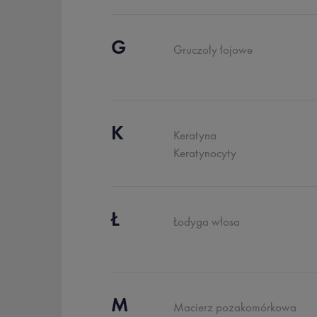
G
Gruczoły łojowe
K
Keratyna
Keratynocyty
Ł
Łodyga włosa
M
Macierz pozakomórkowa