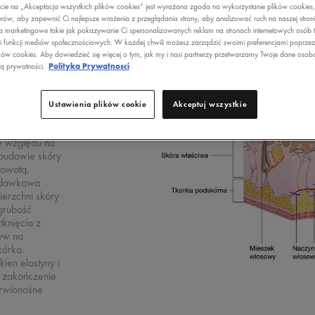
ecie na „Akceptacja wszystkich plików cookies” jest wyrażana zgoda na wykorzystanie plików cookies
rów, aby zapewnić Ci najlepsze wrażenia z przeglądania strony, aby analizować ruch na naszej stron
a marketingowe takie jak pokazywanie Ci spersonalizowanych reklam na stronach internetowych osób t
i funkcji mediów społecznościowych. W każdej chwili możesz zarządzić swoimi preferencjami poprze
ków cookies. Aby dowiedzieć się więcej o tym, jak my i nasi partnerzy przetwarzamy Twoje dane osob
ką prywatności.
Polityka Prywatnosci
ry
Ustawienia plików cookie
Akceptuj wszystkie
wej, złożona z
 ze względu na
 budowie skóry
kowatą,
odawkowa
ierzchni skóry
grubość
tknięcia z
ływ na
kórka.
en elastyny i
 i zakończenie
krwionośne