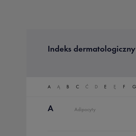
Indeks dermatologiczny
A
Ą
B
C
Ć
D
E
Ę
F
G
A
Adipocyty