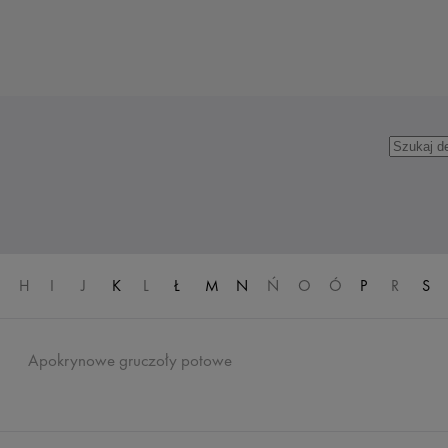
H
I
J
K
L
Ł
M
N
Ń
O
Ó
P
R
S
Apokrynowe gruczoły potowe