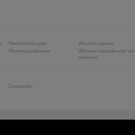
y
Warstwa kolczysta
Warstwa rogowa
Warstwa podstawna
Warstwa siateczkowata skó
właściwej
Zmarszczka