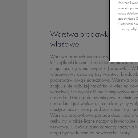
Poprzez klikni
naszych partne
nasze działani
zapewnienie C
Ustawienia pli
z naszą Polity
Warstwa brodawkowata skó
właściwej
Warstwa brodawkowata to część skóry właści
luźniej tkanki łącznej. Jest silnie pofalowana,
znajdujące się w niej wypustki (brodawki). W
właściwej wyróżnia się trzy warstwy: brodaw
podbrodawkową i siateczkową. Warstwa br
znajduje się najbliżej naskórka, a więc na pow
właściwej. Ich wysokość ma istotny wpływ na 
naskórka. Dzięki pofalowaniu powierzchnia ze
naskórkiem jest większa, co ma korzystny wp
elastyczność i chroni przed ścieraniem się nas
Warstwa brodawkowa posiada dużą ilość włóki
retikuliny, a także liczne naczynia krwionośne
nerwowe. U osób z jasną karnacją naczynia 
mogą być widoczne na powierzchni skóry.