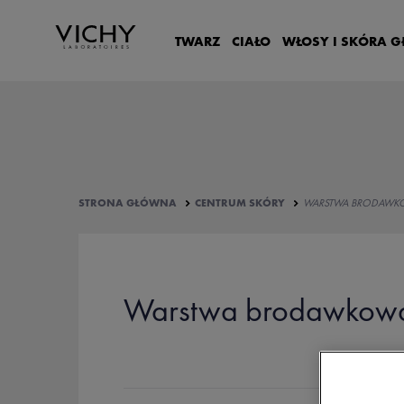
TWARZ
CIAŁO
WŁOSY I SKÓRA 
STRONA GŁÓWNA
CENTRUM SKÓRY
WARSTWA BRODAWKO
Warstwa brodawkowat