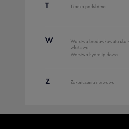
T
Tkanka podskórna
W
Warstwa brodawkowata skór
właściwej
Warstwa hydrolipidowa
Z
Zakończenia nerwowe