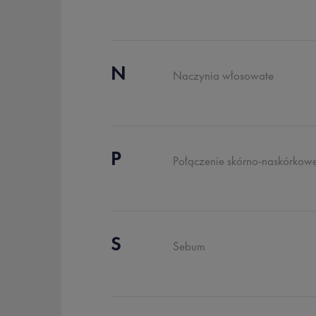
N
Naczynia włosowate
P
Połączenie skórno-naskórkow
S
Sebum