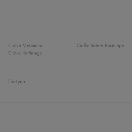
Ciałka Meissnera
Ciałko Vatera-Paciniego
Ciałko Ruffiniego
Elastyna