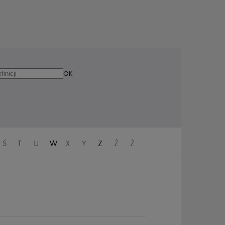
Ś
T
U
W
X
Y
Z
Ź
Ż