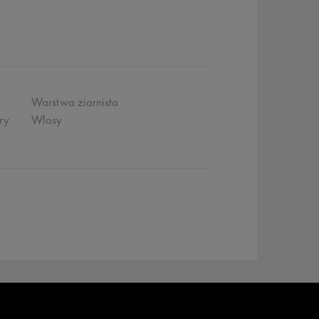
Warstwa ziarnista
ry
Włosy