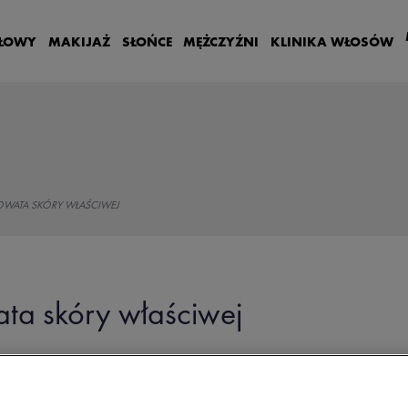
GŁOWY
MAKIJAŻ
SŁOŃCE
MĘŻCZYŹNI
KLINIKA WŁOSÓW
WATA SKÓRY WŁAŚCIWEJ
a skóry właściwej