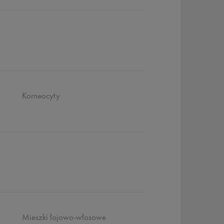
Korneocyty
Mieszki łojowo-włosowe