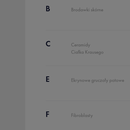
B
Brodawki skórne
C
Ceramidy
Ciałka Krausego
E
Ekrynowe gruczoły potowe
F
Fibroblasty