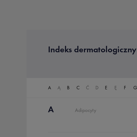
Indeks dermatologiczny
A
Ą
B
C
Ć
D
E
Ę
F
G
A
Adipocyty