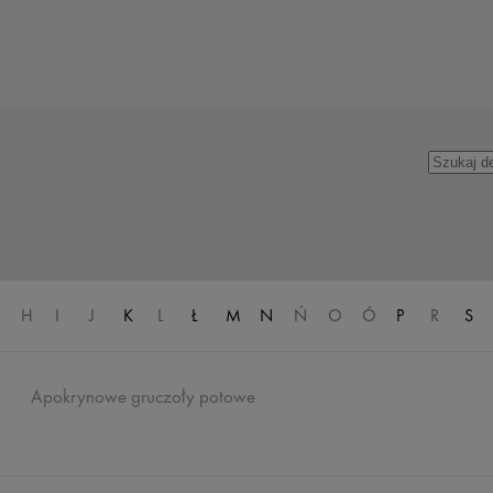
H
I
J
K
L
Ł
M
N
Ń
O
Ó
P
R
S
Apokrynowe gruczoły potowe