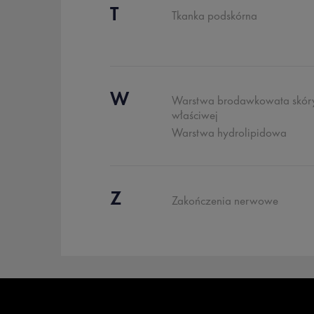
T
Tkanka podskórna
W
Warstwa brodawkowata skór
właściwej
Warstwa hydrolipidowa
Z
Zakończenia nerwowe