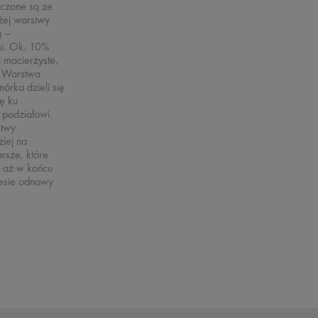
czone są ze
yżej warstwy
̨ –
i. Ok. 10%
 macierzyste,
 Warstwa
rka dzieli się
̨ ku
 podziałowi.
stwy
iej na
arsze, które
, aż w końcu
cesie odnowy