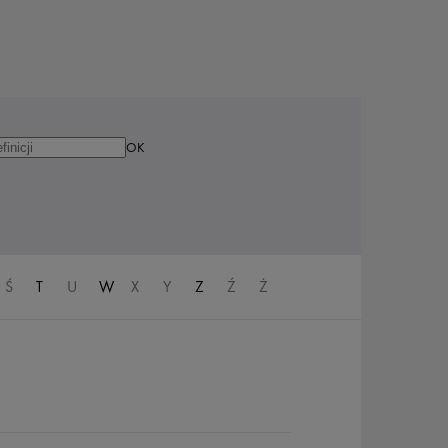
Ś
T
U
W
X
Y
Z
Ź
Ż