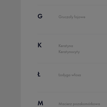
G
Gruczoły łojowe
K
Keratyna
Keratynocyty
Ł
Łodyga włosa
M
Macierz pozakomórkowa