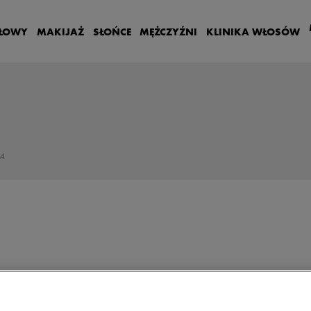
GŁOWY
MAKIJAŻ
SŁOŃCE
MĘŻCZYŹNI
KLINIKA WŁOSÓW
A