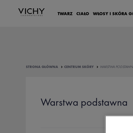
TWARZ
CIAŁO
WŁOSY I SKÓRA 
STRONA GŁÓWNA
CENTRUM SKÓRY
WARSTWA PODSTAWN
Warstwa podstawna