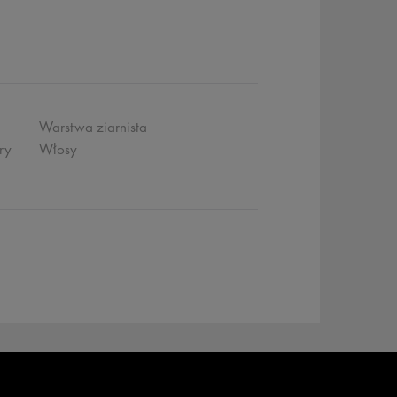
Warstwa ziarnista
ry
Włosy