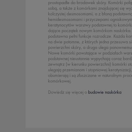
prostopadłe do brodawek skóry. Komórki połą
sobą, a także z komórkami znajdującej się w
kolczystej desmosomami, a z błoną podstawna
hemidesmosomami i przyczepami ogniskowym
keratynocytów warstwy podstawnej to komórki
dające początek nowym komórkom naskórka.
podstawna pełni funkcje rozrodcze. Każda komó
na dwie potomne, z których jedna przesuwa sie
powierzchni skóry, a druga ulega ponownemu
Nowe komórki powstające w podziałach war
podstawnej nieustannie wypychają coraz bardz
zewnątrz (w kierunku powierzchni) komórki st
ulegają przemianom i stopniowej keratynizacji
obumierają i są złuszczane w naturalnym pro
komórkowej.
Dowiedz się więcej o
budowie naskórka