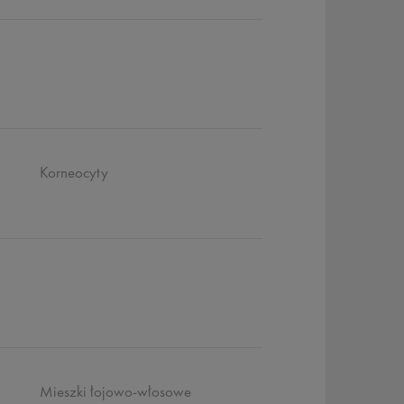
Korneocyty
Mieszki łojowo-włosowe