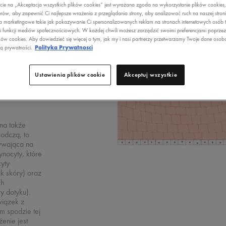
ecie na „Akceptacja wszystkich plików cookies” jest wyrażana zgoda na wykorzystanie plików cookies
rów, aby zapewnić Ci najlepsze wrażenia z przeglądania strony, aby analizować ruch na naszej stron
a marketingowe takie jak pokazywanie Ci spersonalizowanych reklam na stronach internetowych osób t
i funkcji mediów społecznościowych. W każdej chwili możesz zarządzić swoimi preferencjami poprze
ków cookies. Aby dowiedzieć się więcej o tym, jak my i nasi partnerzy przetwarzamy Twoje dane osob
ką prywatności.
Polityka Prywatnosci
łębiej
 w której
Ustawienia plików cookie
Akceptuj wszystkie
 (komórki
na także
odczą, to
ywająca na
ynocyty, które
yty
k skóry) oraz
ch
y dotyku).
iązek z
m spodzie tej
enie jest