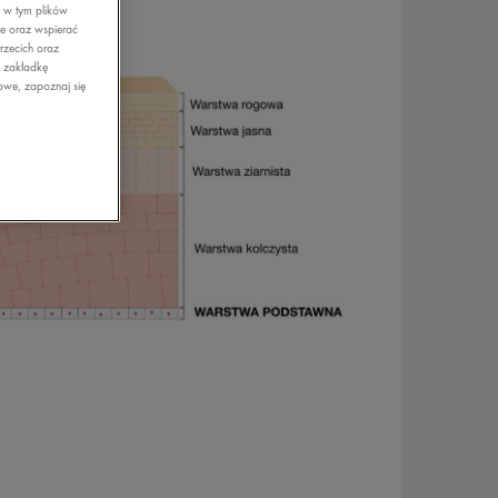
, w tym plików
ie oraz wspierać
rzecich oraz
z zakładkę
owe, zapoznaj się