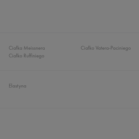
Ciałka Meissnera
Ciałko Vatera-Paciniego
Ciałko Ruffiniego
Elastyna