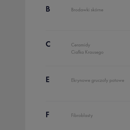
B
Brodawki skórne
C
Ceramidy
Ciałka Krausego
E
Ekrynowe gruczoły potowe
F
Fibroblasty