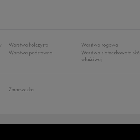
y
Warstwa kolczysta
Warstwa rogowa
Warstwa podstawna
Warstwa siateczkowata skó
właściwej
Zmarszczka