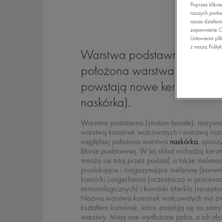
Poprzez klikni
naszych partne
nasze działani
zapewnienie C
Ustawienia pli
z naszą Polity
Warstwa podstawna to najg
położona warstwa naskórka,
powstają nowe keratynocyty
naskórka).
Warstwa podstawna (
stratum basale
), nazywa
warstwą komórek walcowatych i warstwą rozr
najgłębiej położona warstwa
naskórka
, spocz
błonie podstawnej. W jej skład wchodzą kerat
mnożą się tutaj przez podział, a także melanoc
produkujące i magazynujące melaninę (barwni
komórki Langerhansa (uczestniczą w procesa
immunologicznych) i komórki Merkla (receptor
Nazwa warstwa komórek walcowatych ma zw
kształtem komórek, które znajdują się na samy
warstwy. Mają one wydłużone jądra, a ich ułoż